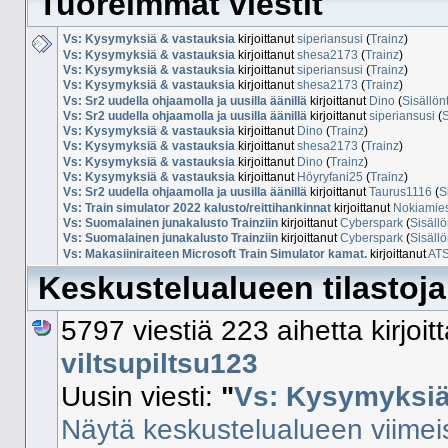
Tuoreimmat viestit
Vs: Kysymyksiä & vastauksia
kirjoittanut
siperiansusi
(
Trainz
)
Vs: Kysymyksiä & vastauksia
kirjoittanut
shesa2173
(
Trainz
)
Vs: Kysymyksiä & vastauksia
kirjoittanut
siperiansusi
(
Trainz
)
Vs: Kysymyksiä & vastauksia
kirjoittanut
shesa2173
(
Trainz
)
Vs: Sr2 uudella ohjaamolla ja uusilla äänillä
kirjoittanut
Dino
(
Sisällön
Vs: Sr2 uudella ohjaamolla ja uusilla äänillä
kirjoittanut
siperiansusi
(
S
Vs: Kysymyksiä & vastauksia
kirjoittanut
Dino
(
Trainz
)
Vs: Kysymyksiä & vastauksia
kirjoittanut
shesa2173
(
Trainz
)
Vs: Kysymyksiä & vastauksia
kirjoittanut
Dino
(
Trainz
)
Vs: Kysymyksiä & vastauksia
kirjoittanut
Höyryfani25
(
Trainz
)
Vs: Sr2 uudella ohjaamolla ja uusilla äänillä
kirjoittanut
Taurus1116
(
S
Vs: Train simulator 2022 kalusto/reittihankinnat
kirjoittanut
Nokiamie
Vs: Suomalainen junakalusto Trainziin
kirjoittanut
Cyberspark
(
Sisällö
Vs: Suomalainen junakalusto Trainziin
kirjoittanut
Cyberspark
(
Sisällö
Vs: Makasiiniraiteen Microsoft Train Simulator kamat.
kirjoittanut
AT
Keskustelualueen tilastoja
5797 viestiä 223 aihetta kirjoi
viltsupiltsu123
Uusin viesti:
"
Vs: Kysymyksiä 
Näytä keskustelualueen viimeis