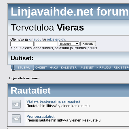
Linjavaihde.net forum
Tervetuloa
Vieras
Ole hyvä ja
kirjaudu
tai
rekisteröidy
.
Kirjautuaksesi anna tunnus, salasana ja istuntosi pituus
Uutiset:
ETUSIVU
OHJEET
HAKU
KALENTERI
JÄSENET
KIRJAUDU
REKISTER
Linjavaihde.net forum
Rautatiet
Yleistä keskustelua rautateistä
Rautateihin liittyvä yleinen keskustelu.
Pienoisrautatiet
Pienoisrautateihin liittyvä yleinen keskustelu.