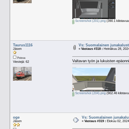
Screenshot (201).png
(390.1 kilotavua
Taurus1116
Vs: Suomalainen junakalusto
Jäsen
«
Vastaus #318 :
Heinäkuu 28, 2024
Poissa
Valtavan työn ja lukuisten epäonn
Viestejä: 62
Screenshot (204).png
(902.46 kilotavu
oge
Vs: Suomalainen junakalus
Jäsen
«
Vastaus #319 :
Elokuu 02, 2024