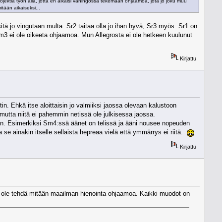
jektia työn alla, jotta en alkaisi vahingossa tekemään ohjaamoa, jota jo joku muu
tään aikaiseksi...
itä jo vingutaan multa. Sr2 taitaa olla jo ihan hyvä, Sr3 myös. Sr1 on
m3 ei ole oikeeta ohjaamoa. Mun Allegrosta ei ole hetkeen kuulunut
Kirjattu
ktin. Ehkä itse aloittaisin jo valmiiksi jaossa olevaan kalustoon
, mutta niitä ei pahemmin netissä ole julkisessa jaossa.
en. Esimerkiksi Sm4:ssä äänet on telissä ja ääni nousee nopeuden
 se ainakin itselle sellaista hepreaa vielä että ymmärrys ei riitä.
Kirjattu
ei ole tehdä mitään maailman hienointa ohjaamoa. Kaikki muodot on