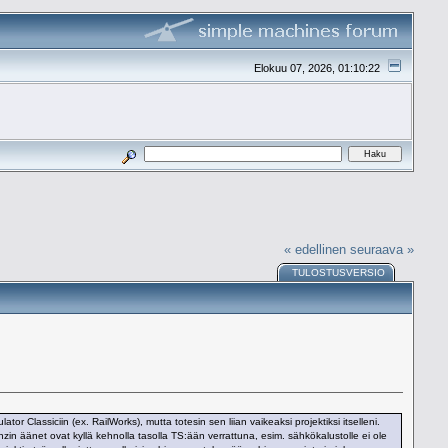
Elokuu 07, 2026, 01:10:22
« edellinen
seuraava »
TULOSTUSVERSIO
 Classiciin (ex. RailWorks), mutta totesin sen liian vaikeaksi projektiksi itselleni.
nzin äänet ovat kyllä kehnolla tasolla TS:ään verrattuna, esim. sähkökalustolle ei ole