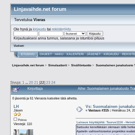
Linjavaihde.net forum
Tervetuloa
Vieras
Ole hyvä ja
kirjaudu
tai
rekisteröidy
.
Kirjautuaksesi anna tunnus, salasana ja istuntosi pituus
Uutiset:
ETUSIVU
OHJEET
HAKU
KALENTERI
JÄSENET
KIRJAUDU
REKIST
Linjavaihde.net forum
>
Simulaattorit
>
Sisällöntuotto
>
Suomalainen junakalusto T
Sivuja:
1
...
20
21
[
22
]
23
24
Kirjoittaja
Aihe: Suomalainen junakalusto Tra
0 jäsentä ja 61 Vierasta katselee tätä aihetta.
LH
Vs: Suomalainen junakalus
Jäsen
«
Vastaus #315 :
Heinäkuu 24, 20
Poissa
Lainaus käyttäjältä: Taurus1116 - Heinä
Viestejä: 110
Sattuuko kenelläkään olemaan tällä hetkellä
Ajattelin vaihtoehtoiseksi projektiksi rea