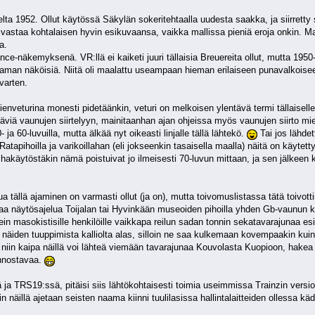
ta 1952. Ollut käytössä Säkylän sokeritehtaalla uudesta saakka, ja siirretty 
astaa kohtalaisen hyvin esikuvaansa, vaikka mallissa pieniä eroja onkin. Maal
a.
ance-näkemyksenä. VR:llä ei kaiketi juuri tällaisia Breuereita ollut, mutta 19
e saman näköisiä. Niitä oli maalattu useampaan hieman erilaiseen punavalkois
varten.
enveturina monesti pidetäänkin, veturi on melkoisen ylentävä termi tällaiselle
täviä vaunujen siirtelyyn, mainitaanhan ajan ohjeissa myös vaunujen siirto mie
- ja 60-luvuilla, mutta älkää nyt oikeasti linjalle tällä lähtekö.
Tai jos lähdet
Ratapihoilla ja varikoillahan (eli jokseenkin tasaisella maalla) näitä on käyte
hakäytöstäkin nämä poistuivat jo ilmeisesti 70-luvun mittaan, ja sen jälkeen kir
ua tällä ajaminen on varmasti ollut (ja on), mutta toivomuslistassa tätä toivot
taa näytösajelua Toijalan tai Hyvinkään museoiden pihoilla yhden Gb-vaunun ka
oikein masokistisille henkilöille vaikkapa reilun sadan tonnin sekatavarajuna
näiden tuuppimista kalliolta alas, silloin ne saa kulkemaan kovempaakin kuin 
 niin kaipa näillä voi lähteä viemään tavarajunaa Kouvolasta Kuopioon, hake
innostavaa.
 ja TRS19:ssä, pitäisi siis lähtökohtaisesti toimia useimmissa Trainzin ver
näillä ajetaan seisten naama kiinni tuulilasissa hallintalaitteiden ollessa käde