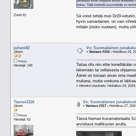
ainakaan kovin helppoa tehdä realistista 
tekee. Tällä hetkellä suunnitteilla on te
Zoom Er
Sä voisit tehdä mun Dr20-veturiin,
hyvin samanlainen, on vain vihreä
mitään (oisko vuoteen), mutta si
juhani82
Vs: Suomalainen junakalus
Jäsen
«
Vastaus #316 :
Heinäkuu 24, 20
Poissa
Taitaa olla niin ettei kenelläkään 
Viestejä: 146
tekemään tai sellaisesta ohjaamosta
Äänet on tosiaan aivan oma maail
mukana, mutta vonkuna ei lakkaa ku
«
Viimeksi muokattu: Heinäkuu 24, 2024, 1
Taurus1116
Vs: Suomalainen junakalusto
Jäsen
«
Vastaus #317 :
Heinäkuu 27, 2024
Poissa
Tässä hieman kuvamateriaalia Sr2
Viestejä: 62
arvioitava mallikuvien avulla.