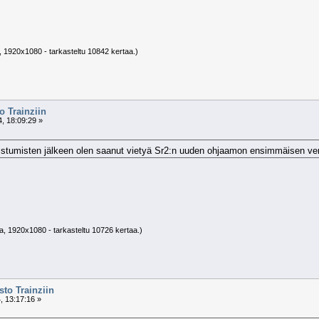
, 1920x1080 - tarkasteltu 10842 kertaa.)
 Trainziin
, 18:09:29 »
istumisten jälkeen olen saanut vietyä Sr2:n uuden ohjaamon ensimmäisen vers
a, 1920x1080 - tarkasteltu 10726 kertaa.)
to Trainziin
, 13:17:16 »