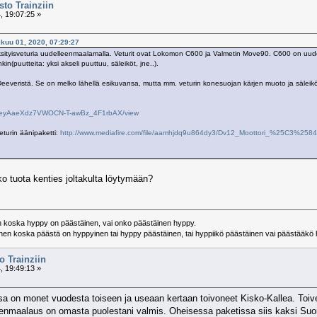
to Trainziin
, 19:07:25 »
ikuu 01, 2020, 07:29:27
i yksityisveturia uudelleenmaalamalla. Veturit ovat Lokomon C600 ja Valmetin Move90. C600 on
in(puutteita: yksi akseli puuttuu, säleiköt, jne..).
veristä. Se on melko lähellä esikuvansa, mutta mm. veturin konesuojan kärjen muoto ja säleiköt 
/1BtTeyAaeXdz7VWOCN-T-awBz_4F1rbAX/view
turin äänipaketti:
http://www.mediafire.com/file/aamhjdq9u864dy3/Dv12_Moottori_%25C3%258
iko tuota kenties joltakulta löytymään?
koska hyppy on päästäinen, vai onko päästäinen hyppy.
en koska päästä on hyppyinen tai hyppy päästäinen, tai hyppiikö päästäinen vai päästääk
 Trainziin
, 19:49:13 »
sa on monet vuodesta toiseen ja useaan kertaan toivoneet Kisko-Kallea. Toiveisi
eenmaalaus on omasta puolestani valmis. Oheisessa paketissa siis kaksi Suo