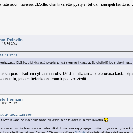
tätä suomitavaraa DLS:lle, olisi kiva että pystyisi tehdä moninpeli karttoja. Se
to Trainziin
, 16:36:30 »
024, 13:17:16
mitavaraa DLS:lle, olisi kiva että pystyisi tehdä moninpeli karttoja. Se olisi kyllä iso projekti m
kiä pois. Itselläni nyt lähinnä olisi Dr13, mutta siinä ei ole oikeanlaista ohj
vaunuista, joita ei tietenkään ilman lupaa voi viedä.
to Trainziin
, 08:07:19 »
kuu 24, 2022, 12:58:00
r2:ta jakoon, vaikka onkin aivan eri versio ja eri tekijältä kuin mitä kysyttiin
nnenkin, mutta tekstuurit on melko pitkälti kokonaan käyty läpi ja uusittu. Engine on myös kokona
ta. Uusi vihellin on lainattu Renfen 333-veturista (löytyy
DLS:ltä
tai pelistä valmiina) eikä ole aivan 