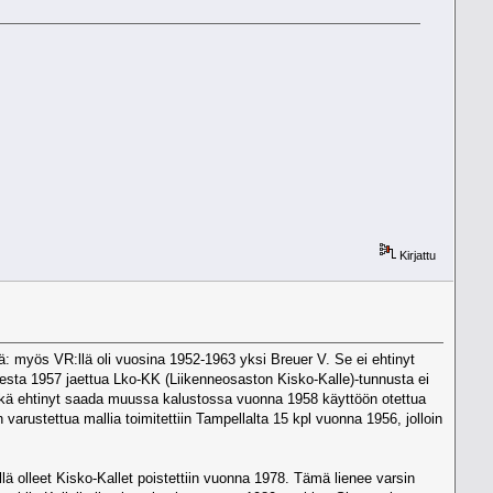
Kirjattu
tiä: myös VR:llä oli vuosina 1952-1963 yksi Breuer V. Se ei ehtinyt
desta 1957 jaettua Lko-KK (Liikenneosaston Kisko-Kalle)-tunnusta ei
 eikä ehtinyt saada muussa kalustossa vuonna 1958 käyttöön otettua
n varustettua mallia toimitettiin Tampellalta 15 kpl vuonna 1956, jolloin
ellä olleet Kisko-Kallet poistettiin vuonna 1978. Tämä lienee varsin