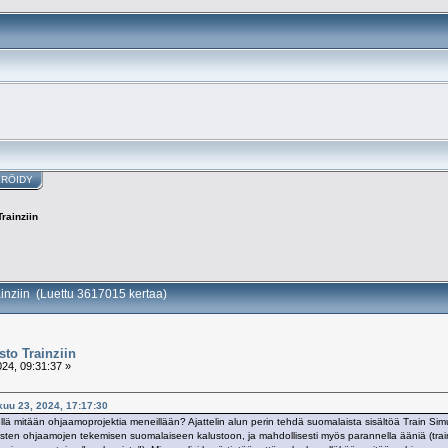
ERÖIDY
rainziin
inziin (Luettu 3617015 kertaa)
to Trainziin
24, 09:31:37 »
kuu 23, 2024, 17:17:30
 mitään ohjaamoprojektia meneillään? Ajattelin alun perin tehdä suomalaista sisältöä Train Simulator
lististen ohjaamojen tekemisen suomalaiseen kalustoon, ja mahdollisesti myös parannella ääniä (trai