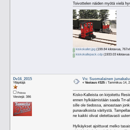
Toivottelen näiden myötä vielä hyv
kiskokallet.jpg
(199.84 kilotavua, 767x6
kiskokallepack.cdp
(1933.03 kilotavua 
Dv16_2015
Vs: Suomalainen junakalus
Ylläpitäjä
«
Vastaus #325 :
Tammikuu 14, 20
Poissa
Kisko-Kalleista on kirjoitettu Res
Viestejä: 386
ennen hylkäämistään saada Trr-alk
sille ole tiedossa, ainoastaan jo
punavalkoista väritystä. Tampellank
ne kaikki olivat oletettavasti uuten
Hylkäykset ajoittuvat melko tasaise