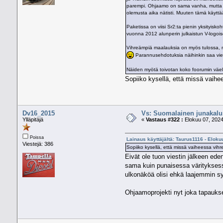
parempi. Ohjaamo on sama vanha, mutta ku
olemusta aika nätisti. Muuten tämä käyttä
Paketissa on viisi Sr2:ta pienin yksityi
vuonna 2012 alunperin julkaistun V-logoise
Vihreämpiä maalauksia on myös tulossa, m
Parannusehdotuksia näihinkin saa vielä 
Näiden myötä toivotan koko foorumin väell
Sopiiko kysellä, että missä vaihe
Dv16_2015
Vs: Suomalainen junakalus
Ylläpitäjä
«
Vastaus #322 :
Elokuu 07, 2024
Poissa
Lainaus käyttäjältä: Taurus1116 - Eloku
Viestejä: 386
Sopiiko kysellä, että missä vaiheessa vihr
Eivät ole tuon viestin jälkeen ed
sama kuin punaisessa värityksessä
ulkonäköä olisi ehkä laajemmin syy
Ohjaamoprojekti nyt joka tapaukse