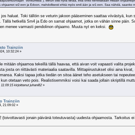
taajuusmuuntajan "vonkumista"). Minun olisi hyvä tietää, että onko kenelläkään mitään ohjaamopro
hdä ohjaamot sr2:een ja Edoon, mahdollisesti ehkä myös sm4:ään ja sr1:een. Saa nähdä, saanko mi
 jos haluat. Toki tällöin se veturin jakoon pääseminen saattaa viivästyä, kun s
. Tällä hetkellä Sm4 ja Edo on samat ohjaamot, jotka on vähän sinne päin. S
ihen menee varmasti pendolinon ohjaamo. Muuta nyt en keksi.
to Trainziin
24, 10:32:24 »
ole mitään ohjaamoa tekeillä tällä haavaa, että aivan voit vapaasti valita proje
 josta on riittävästi materiaalia saatavilla. Mittapiirustukset olisi aina kivat
mansa. Kaksi tapaa jotka tiedän on sitoa äänet teho asetukseen tai nopeute
n otetaan veto pois. Realistisemmiksi voisi kai saada jollain skriptillä mutta
1:09:15 kirjoittanut juhani82
»
 Trainziin
, 21:09:02 »
 (toivottavasti jonain päivänä toteutuvasta) uudesta ohjaamosta. Tarkoitus 