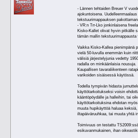
- Lännen tehtaiden Breuer V vuodel
ajokuntoisena. Uudelleenmaalaus v
tekstuurimappauksen pakottaman
- VR:n Trr-Lko jonkinlaisena freel
Kisko-Kallet olivat hyvin pitkäll
tämän mallin tekstuurimappausta 
Vaikka Kisko-Kallea pienimpänä pi
vielä 50-luvulla enemmän kuin riit
välisiä järjestelyjunia vedetty 1950
radalla on minkäänlaisia nousuja. 
Kaupallisen tavaraliikenteen ratapi
varikoiden sisäisessä käytössä.
Todella tympivän hidasta jurnuttel
käyttötarkoitukseksi voisin ehdot
kääntöpöydälle ja halleihin, tai 
käyttötarkoituksina ehdotan myös 
muuta hupikäyttöä haluaa keksiä,
iltapäiväruuhkaa, tai muuta yhtä 
Toimivuus on testattu TS2009:ssä
esikuvanmukainen, ihan oikeastikin 