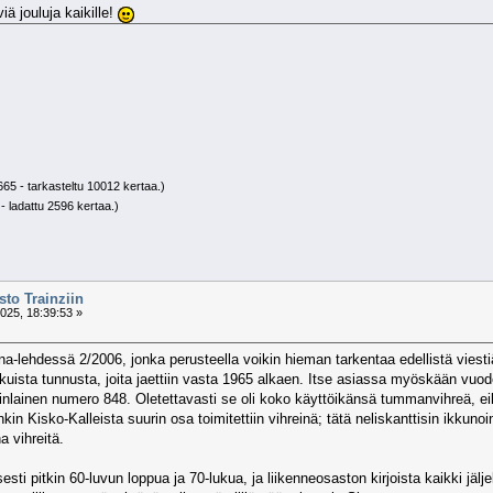
iä jouluja kaikille!
65 - tarkasteltu 10012 kertaa.)
- ladattu 2596 kertaa.)
to Trainziin
25, 18:39:53 »
iina-lehdessä 2/2006, jonka perusteella voikin hieman tarkentaa edellistä vies
uista tunnusta, joita jaettiin vasta 1965 alkaen. Itse asiassa myöskään vuo
nkinlainen numero 848. Oletettavasti se oli koko käyttöikänsä tummanvihreä,
in Kisko-Kalleista suurin osa toimitettiin vihreinä; tätä neliskanttisin ikkunoi
a vihreitä.
sti pitkin 60-luvun loppua ja 70-lukua, ja liikenneosaston kirjoista kaikki jälj