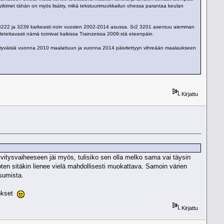
tkimet tähän on myös lisätty, mikä tekstuurimuokkailun ohessa parantaa keulan
5, 3222 ja 3239 karkeasti noin vuosien 2002-2014 asussa. Sr2 3201 asentuu aiemman
oletettavasti nämä toimivat kaikissa Trainzeissa 2009:stä eteenpäin.
yytyväisiä vuonna 2010 maalattuun ja vuonna 2014 päivitettyyn vihreään maalaukseen
Kirjattu
vitysvaiheeseen jäi myös, tulisiko sen olla melko sama vai täysin
en sitäkin lienee vielä mahdollisesti muokattava. Samoin värien
tsumista.
tokset
Kirjattu