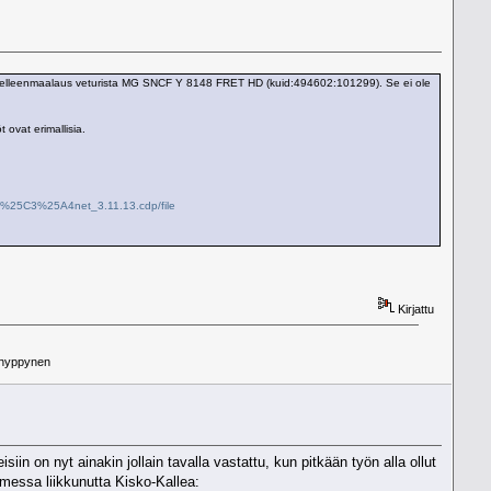
 uudelleenmaalaus veturista MG SNCF Y 8148 FRET HD (kuid:494602:101299). Se ei ole
ovat erimallisia.
4%25C3%25A4net_3.11.13.cdp/file
Kirjattu
ö hyppynen
in on nyt ainakin jollain tavalla vastattu, kun pitkään työn alla ollut
messa liikkunutta Kisko-Kallea: