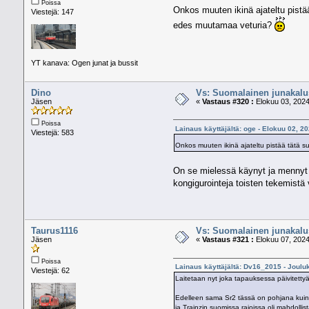
Poissa
Onkos muuten ikinä ajateltu pistää 
Viestejä: 147
edes muutamaa veturia?
YT kanava: Ogen junat ja bussit
Dino
Vs: Suomalainen junakalus
Jäsen
«
Vastaus #320 :
Elokuu 03, 2024
Poissa
Lainaus käyttäjältä: oge - Elokuu 02, 2
Viestejä: 583
Onkos muuten ikinä ajateltu pistää tätä suo
On se mielessä käynyt ja mennyt äk
kongigurointeja toisten tekemistä 
Taurus1116
Vs: Suomalainen junakalus
Jäsen
«
Vastaus #321 :
Elokuu 07, 2024
Poissa
Lainaus käyttäjältä: Dv16_2015 - Joulu
Viestejä: 62
Laitetaan nyt joka tapauksessa päivitettyä S
Edelleen sama Sr2 tässä on pohjana kuin e
ja Trainzin suomissa rajoissa oli mahdollis