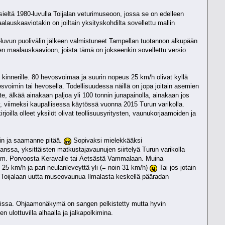
sieltä 1980-luvulla Toijalan veturimuseoon, jossa se on edelleen
auskaaviotakin on joiltain yksityskohdilta sovellettu mallin
50-luvun puolivälin jälkeen valmistuneet Tampellan tuotannon alkupään
een maalauskaavioon, joista tämä on jokseenkin sovellettu versio
 kinnerille. 80 hevosvoimaa ja suurin nopeus 25 km/h olivat kyllä
svoimin tai hevosella. Todellisuudessa näillä on jopa joitain asemien
te, älkää ainakaan paljoa yli 100 tonnin junapainolla, ainakaan jos
tty, viimeksi kaupallisessa käytössä vuonna 2015 Turun varikolla.
joilla olleet yksilöt olivat teollisuusyritysten, vaunukorjaamoiden ja
tiin ja saamanne pitää.
Sopivaksi mielekkääksi
nssa, yksittäisten matkustajavaunujen siirtelyä Turun varikolla
a esim. Porvoosta Keravalle tai Äetsästä Vammalaan. Muina
25 km/h ja pari neulanleveyttä yli (= noin 31 km/h)
Tai jos jotain
a Toijalaan uutta museovaunua Ilmalasta keskellä pääradan
sioissa. Ohjaamonäkymä on sangen pelkistetty mutta hyvin
n ulottuvilla alhaalla ja jalkapolkimina.