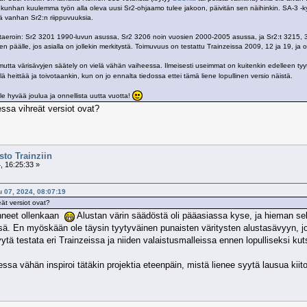
nhan kuulemma työn alla oleva uusi Sr2-ohjaamo tulee jakoon, päivitän sen näihinkin. SA-3 -ky
ä vanhan Sr2:n riippuvuuksia.
skohtaeroin: Sr2 3201 1990-luvun asussa, Sr2 3206 noin vuosien 2000-2005 asussa, ja Sr2:t 321
n päälle, jos asialla on jollekin merkitystä. Toimuvuus on testattu Trainzeissa 2009, 12 ja 19, ja 
utta värisävyjen säätely on vielä vähän vaiheessa. Ilmeisesti useimmat on kuitenkin edelleen t
heittää ja toivotaankin, kun on jo ennalta tiedossa ettei tämä liene lopullinen versio näistä.
e hyvää joulua ja onnellista uutta vuotta!
essa vihreät versiot ovat?
to Trainziin
, 16:25:33 »
u 07, 2024, 08:07:19
eät versiot ovat?
enneet ollenkaan
Alustan värin säädöstä oli pääasiassa kyse, ja hieman sel
. En myöskään ole täysin tyytyväinen punaisten väritysten alustasävyyn, jot
tä testata eri Trainzeissa ja niiden valaistusmalleissa ennen lopulliseksi ku
ssa vähän inspiroi tätäkin projektia eteenpäin, mistä lienee syytä lausua kii