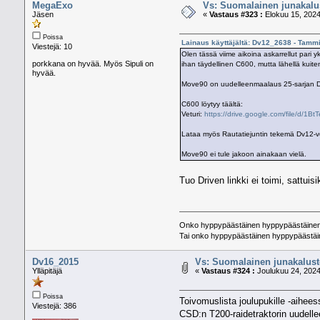
MegaExo
Vs: Suomalainen junakalus
Jäsen
«
Vastaus #323 :
Elokuu 15, 2024
Poissa
Lainaus käyttäjältä: Dv12_2638 - Tamm
Viestejä: 10
Olen tässä viime aikoina askarrellut par
porkkana on hyvää. Myös Sipuli on
ihan täydellinen C600, mutta lähellä kuitenk
hyvää.
Move90 on uudelleenmaalaus 25-sarjan Dee
C600 löytyy täältä:
Veturi:
https://drive.google.com/file/d
Lataa myös Rautatiejuntin tekemä Dv12-ve
Move90 ei tule jakoon ainakaan vielä.
Tuo Driven linkki ei toimi, sattuis
Onko hyppypäästäinen hyppypäästäinen 
Tai onko hyppypäästäinen hyppypäästäin
Dv16_2015
Vs: Suomalainen junakalusto
Ylläpitäjä
«
Vastaus #324 :
Joulukuu 24, 2024
Poissa
Toivomuslista joulupukille -aihees
Viestejä: 386
CSD:n T200-raidetraktorin uudell