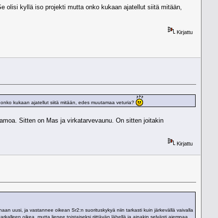
 olisi kyllä iso projekti mutta onko kukaan ajatellut siitä mitään,
Kirjattu
utta onko kukaan ajatellut siitä mitään, edes muutamaa veturia?
aamoa. Sitten on Mas ja virkatarvevaunu. On sitten joitakin
Kirjattu
an uusi, ja vastannee oikean Sr2:n suorituskykyä niin tarkasti kuin järkevällä vaivalla
tarkalleen oikea, mutta lienee toistaiseksi riittävän lähellä ja ainakin selvästi aiempaa