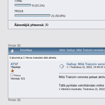
T:ANE
9 (23.1%)
TRS19
21 (53.8%)
Äänestäjiä yhteensä:
30
Sivuja: [
1
]
Kirjoittaja
Aihe: Gallup: Mitä Trainzin versiota 
0 jäsentä ja 1 Vieras katselee tätä aihetta.
ATSF
Gallup: Mitä Trainzin versi
Ylläpitäjä
«
:
Toukokuu 11, 2022, 14:49:15 
Poissa
Mitä Trainzin versiota pelaat akti
Viestejä: 521
Tällä pyritään selvittämään mitkä
«
Viimeksi muokattu: Toukokuu 11, 2022, 
Sivuja: [
1
]