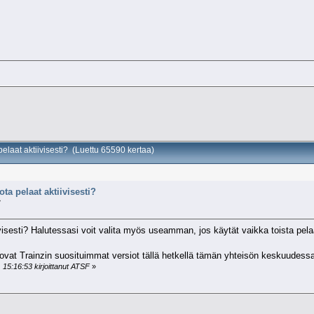
pelaat aktiivisesti? (Luettu 65590 kertaa)
ota pelaat aktiivisesti?
»
ivisesti? Halutessasi voit valita myös useamman, jos käytät vaikka toista pela
 ovat Trainzin suosituimmat versiot tällä hetkellä tämän yhteisön keskuudessa.
15:16:53 kirjoittanut ATSF
»