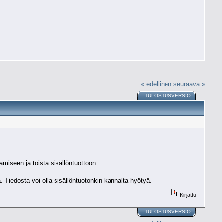
« edellinen
seuraava »
TULOSTUSVERSIO
amiseen ja toista sisällöntuottoon.
 Tiedosta voi olla sisällöntuotonkin kannalta hyötyä.
Kirjattu
TULOSTUSVERSIO