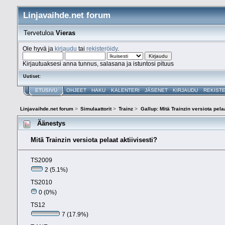
Linjavaihde.net forum
Tervetuloa
Vieras
Ole hyvä ja
kirjaudu
tai
rekisteröidy
.
Kirjautuaksesi anna tunnus, salasana ja istuntosi pituus
Uutiset:
ETUSIVU
OHJEET
HAKU
KALENTERI
JÄSENET
KIRJAUDU
REKIST
Linjavaihde.net forum
>
Simulaattorit
>
Trainz
>
Gallup: Mitä Trainzin versiota pelaa
Äänestys
Mitä Trainzin versiota pelaat aktiivisesti?
TS2009
2 (5.1%)
TS2010
0 (0%)
TS12
7 (17.9%)