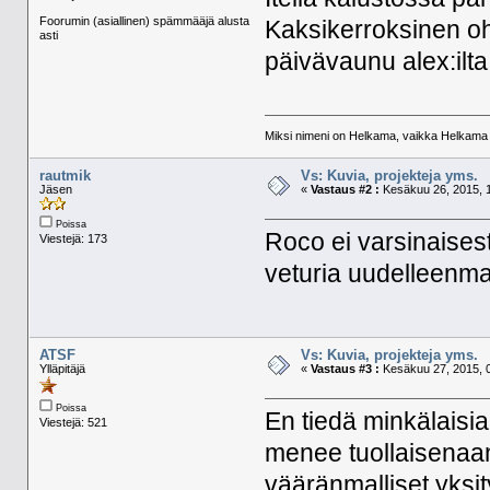
Foorumin (asiallinen) spämmääjä alusta
Kaksikerroksinen o
asti
päivävaunu alex:ilta
Miksi nimeni on Helkama, vaikka Helkama py
rautmik
Vs: Kuvia, projekteja yms.
Jäsen
«
Vastaus #2 :
Kesäkuu 26, 2015, 1
Poissa
Roco ei varsinaises
Viestejä: 173
veturia uudelleenm
ATSF
Vs: Kuvia, projekteja yms.
Ylläpitäjä
«
Vastaus #3 :
Kesäkuu 27, 2015, 0
Poissa
En tiedä minkälaisia 
Viestejä: 521
menee tuollaisenaan
vääränmalliset yksi