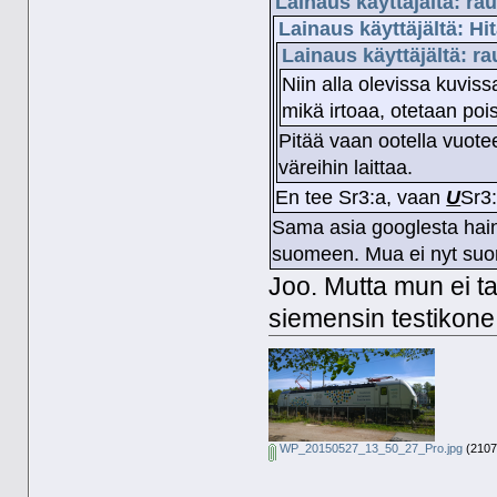
Lainaus käyttäjältä: ra
Lainaus käyttäjältä: Hi
Lainaus käyttäjältä: r
Niin alla olevissa kuvis
mikä irtoaa, otetaan pois
Pitää vaan ootella vuotee
väreihin laittaa.
En tee Sr3:a, vaan
U
Sr3
Sama asia googlesta hain 
suomeen. Mua ei nyt suor
Joo. Mutta mun ei ta
siemensin testikone 
WP_20150527_13_50_27_Pro.jpg
(2107.