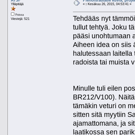
ATSF
Pienoisrautatie kuvia, proje
Ylläpitäjä
«
:
Kesäkuu 26, 2015, 04:53:41 »
Poissa
Tehdääs nyt tämmöin
Viestejä: 521
tullut tehtyä. Joku 
pääsi unohtumaan a
Aiheen idea on siis
halutessaan laitella 
radoista tai muista 
Minulle tuli eilen po
BR212/V100). Näitähä
tämäkin veturi on me
sitten sitä myytiin
ajamattomana, ja si
laatikossa sen pari