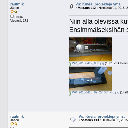
rautmik
Vs: Kuvia, projekteja yms.
Jäsen
«
Vastaus #12 :
Heinäkuu 01, 2015, 2
Poissa
Niin alla olevissa k
Viestejä: 173
Ensimmäiseksihän sii
WP_20150412_003.jpg
(1331.73 kilotav
WP_20150413_09_27_57_Pro.jpg
(1428.
rautmik
Vs: Kuvia, projekteja yms.
Jäsen
«
Vastaus #13 :
Heinäkuu 02, 2015,