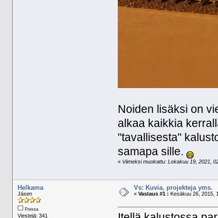
Noiden lisäksi on v
alkaa kaikkia kerral
"tavallisesta" kalus
samapa sille.
«
Viimeksi muokattu: Lokakuu 19, 2021, 02
Helkama
Vs: Kuvia, projekteja yms.
Jäsen
«
Vastaus #1 :
Kesäkuu 26, 2015, 1
Poissa
Itellä kalustossa pa
Viestejä: 341