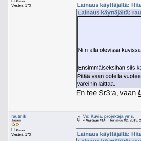
Poissa
Lainaus käyttäjältä: Hit
Viestejä: 173
Lainaus käyttäjältä: ra
Niin alla olevissa kuvissa
Ensimmäiseksihän siis kai
Pitää vaan ootella vuotee
väreihin laittaa.
En tee Sr3:a, vaan
rautmik
Vs: Kuvia, projekteja yms.
Jäsen
«
Vastaus #14 :
Heinäkuu 02, 2015, 2
Poissa
Lainaus käyttäjältä: Hit
Viestejä: 173