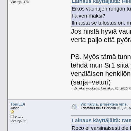
Lainaus käyttäjältä: He
Viestejä: 173
Eikös vaunujen rungon tul
halvemmaksi?
Ilmaista se tulostus on, m
Jos niistä hyviä vaun
verta paljo että pyör
PS. Myös tämä tunne
tehdä mun Sr1 siitä 
venäläisen henkilö
(sarja+veturi)
«
Viimeksi muokattu: Heinäkuu 01, 2015, 06
ToniL14
Vs: Kuvia, projekteja yms.
Jäsen
«
Vastaus #10 :
Heinäkuu 01, 2015,
Poissa
Lainaus käyttäjältä: ra
Viestejä: 31
Roco ei varsinaisesti ole