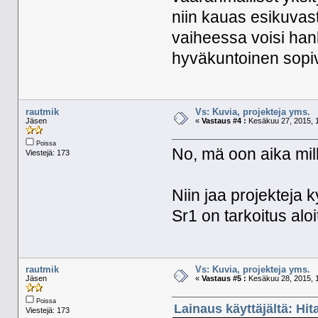
niin kauas esikuvast
vaiheessa voisi hank
hyväkuntoinen sopiv
rautmik
Vs: Kuvia, projekteja yms.
Jäsen
«
Vastaus #4 :
Kesäkuu 27, 2015, 1
Poissa
No, mä oon aika milli
Viestejä: 173
Niin jaa projekteja k
Sr1 on tarkoitus aloi
rautmik
Vs: Kuvia, projekteja yms.
Jäsen
«
Vastaus #5 :
Kesäkuu 28, 2015, 1
Poissa
Lainaus käyttäjältä: Hit
Viestejä: 173