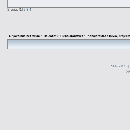
Sivuja: [
1
]
2
3
4
Linjavaihde.net forum
>
Rautatiet
>
Pienoisrautatiet
>
Pienoisrautatie kuvia, projekt
SMF 2.0.19
|
X