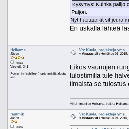
Kysymys: Kuinka palijo
Paljon.
Nyt haetaankit sit jeuro 
En uskalla lähteä l
Helkama
Vs: Kuvia, projekteja yms.
Jäsen
«
Vastaus #8 :
Heinäkuu 01, 2015, 
Poissa
Eikös vaunujen rung
Viestejä: 341
Foorumin (asiallinen) spämmääjä alusta
tulostimilla tule ha
asti
Ilmaista se tulostus 
Miksi nimeni on Helkama, vaikka Helkama py
rautmik
Vs: Kuvia, projekteja yms.
Jäsen
«
Vastaus #9 :
Heinäkuu 01, 2015, 
Poissa