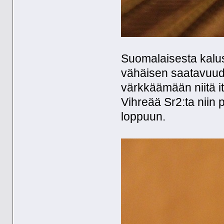
Suomalaisesta kalus
vähäisen saatavuud
värkkäämään niitä it
Vihreää Sr2:ta niin 
loppuun.