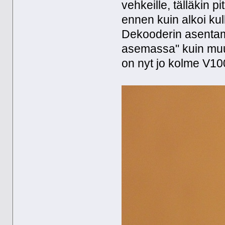
vehkeille, tälläkin 
ennen kuin alkoi kul
Dekooderin asentami
asemassa" kuin muut
on nyt jo kolme V100