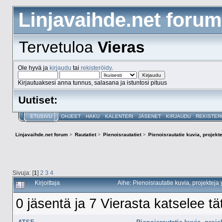
Linjavaihde.net forum
Tervetuloa
Vieras
Ole hyvä ja
kirjaudu
tai
rekisteröidy
.
Kirjautuaksesi anna tunnus, salasana ja istuntosi pituus
Uutiset:
ETUSIVU
OHJEET
HAKU
KALENTERI
JÄSENET
KIRJAUDU
REKISTER
Linjavaihde.net forum
>
Rautatiet
>
Pienoisrautatiet
>
Pienoisrautatie kuvia, projekt
Sivuja: [
1
]
2
3
4
Kirjoittaja
Aihe: Pienoisrautatie kuvia, projektej
0 jäsentä ja 7 Vierasta katselee tä