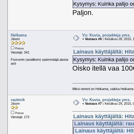
Kysymys: Kuinka palijo 
Paljon.
Helkama
Vs: Kuvia, projekteja yms.
Jäsen
«
Vastaus #6 :
Kesäkuu 28, 2015, 1
Poissa
Lainaus käyttäjältä: Hit
Viestejä: 341
Kysymys: Kuinka palijo 
Foorumin (asiallinen) spämmääjä alusta
asti
Oisko itellä vaa 10
Miksi nimeni on Helkama, vaikka Helkama py
rautmik
Vs: Kuvia, projekteja yms.
Jäsen
«
Vastaus #7 :
Kesäkuu 29, 2015, 0
Poissa
Lainaus käyttäjältä: Hit
Viestejä: 173
Lainaus käyttäjältä: ra
Lainaus käyttäjältä: Hi