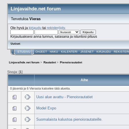
Linjavaihde.net forum
Tervetuloa
Vieras
Ole hyvä ja
kirjaudu
tai
rekisteröidy
.
Kirjautuaksesi anna tunnus, salasana ja istuntosi pituus
Uutiset:
ETUSIVU
OHJEET
HAKU
KALENTERI
JÄSENET
KIRJAUDU
REKISTER
Linjavaihde.net forum
>
Rautatiet
>
Pienoisrautatiet
Sivuja: [
1
]
Aihe
0 jäsentä ja 6 Vierasta katselee tätä aluetta.
Uusi alue avattu - Pienoisrautatiet
Model Expo
Suomalaista kalustoa pienoisrautateille.