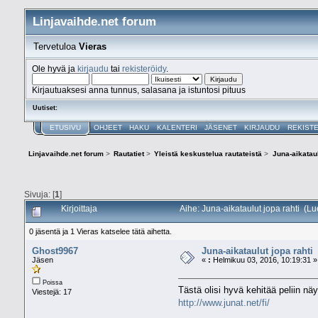
Linjavaihde.net forum
Tervetuloa
Vieras
Ole hyvä ja
kirjaudu
tai
rekisteröidy
.
Kirjautuaksesi anna tunnus, salasana ja istuntosi pituus
Uutiset:
ETUSIVU
OHJEET
HAKU
KALENTERI
JÄSENET
KIRJAUDU
REKIST
Linjavaihde.net forum
>
Rautatiet
>
Yleistä keskustelua rautateistä
>
Juna-aikataul
Sivuja: [
1
]
Kirjoittaja
Aihe: Juna-aikataulut jopa rahti (L
0 jäsentä ja 1 Vieras katselee tätä aihetta.
Ghost9967
Juna-aikataulut jopa rahti
Jäsen
«
:
Helmikuu 03, 2016, 10:19:31 »
Poissa
Tästä olisi hyvä kehitää peliin näy
Viestejä: 17
http://www.junat.net/fi/