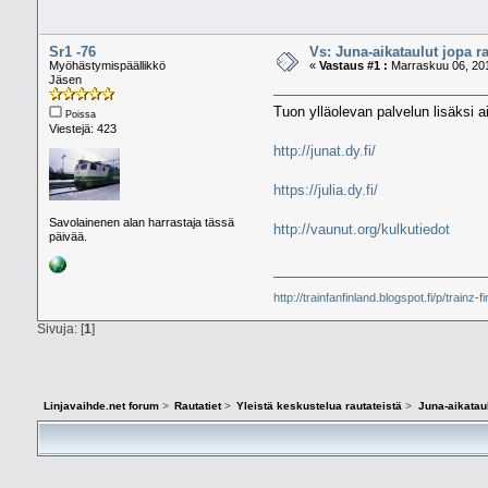
Sr1 -76
Vs: Juna-aikataulut jopa ra
Myöhästymispäällikkö
«
Vastaus #1 :
Marraskuu 06, 201
Jäsen
Tuon ylläolevan palvelun lisäksi a
Poissa
Viestejä: 423
http://junat.dy.fi/
https://julia.dy.fi/
Savolainenen alan harrastaja tässä
http://vaunut.org/kulkutiedot
päivää.
http://trainfanfinland.blogspot.fi/p/trainz-f
Sivuja: [
1
]
Linjavaihde.net forum
>
Rautatiet
>
Yleistä keskustelua rautateistä
>
Juna-aikataul