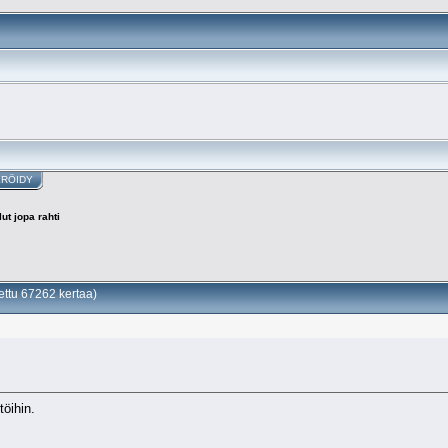
ERÖIDY
ut jopa rahti
uettu 67262 kertaa)
töihin.