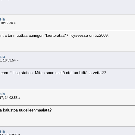
sia
 18:12:30 »
ntia tai muuttaa auringon "kiertorataa"? Kyseessä on trz2009.
sia
, 18:33:54 »
eam Filling station. Miten saan sieltä otettua hiiltä ja vettä??
sia
7, 14:02:55 »
aa kalustoa uudelleenmaalata?
sia
7, 15:02:27 »