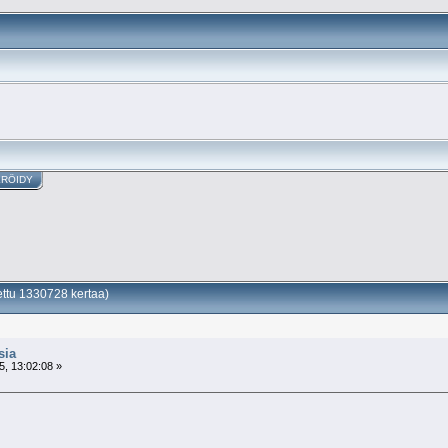
ERÖIDY
ettu 1330728 kertaa)
sia
, 13:02:08 »