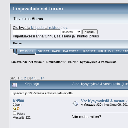
Linjavaihde.net forum
Tervetuloa
Vieras
Ole hyvä ja
kirjaudu
tai
rekisteröidy
.
Kirjautuaksesi anna tunnus, salasana ja istuntosi pituus
Uutiset:
ETUSIVU
OHJEET
HAKU
KALENTERI
JÄSENET
KIRJAUDU
REKIST
Linjavaihde.net forum
>
Simulaattorit
>
Trainz
>
Kysymyksiä & vastauksia
Sivuja:
1
2
[
3
]
4
5
...
14
Kirjoittaja
Aihe: Kysymyksiä & vastauksia (Lu
0 jäsentä ja 19 Vierasta katselee tätä aihetta.
KN500
Vs: Kysymyksiä & vastauk
Jäsen
«
Vastaus #30 :
Kesäkuu 09, 2015
Poissa
Niin mutta miten?
Viestejä: 122