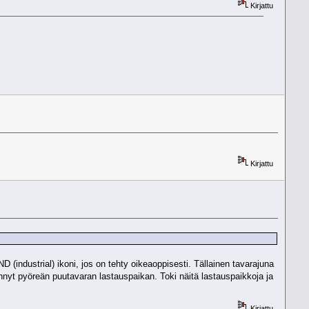
Kirjattu
Kirjattu
D (industrial) ikoni, jos on tehty oikeaoppisesti. Tällainen tavarajuna
ehnyt pyöreän puutavaran lastauspaikan. Toki näitä lastauspaikkoja ja
Kirjattu