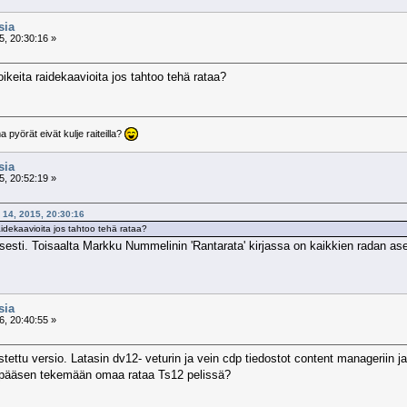
sia
, 20:30:16 »
ikeita raidekaavioita jos tahtoo tehä rataa?
pyörät eivät kulje raiteilla?
sia
, 20:52:19 »
 14, 2015, 20:30:16
aidekaavioita jos tahtoo tehä rataa?
sesti. Toisaalta Markku Nummelinin 'Rantarata' kirjassa on kaikkien radan as
sia
, 20:40:55 »
ttu versio. Latasin dv12- veturin ja vein cdp tiedostot content manageriin ja 
 pääsen tekemään omaa rataa Ts12 pelissä?