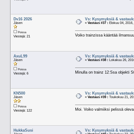
Dv16 2026
Vs: Kysymyksiä & vastauk
Jäsen
«
Vastaus #37 :
Elokuu 04, 2016,
Poissa
Voiko trainzissa kääntää ilmansuu
Viestejä: 21
AxuL99
Vs: Kysymyksiä & vastauk
Jäsen
«
Vastaus #38 :
Lokakuu 26, 2016
Poissa
Minulla on trainz 12:Ssa objekti St
Viestejä: 6
KN500
Vs: Kysymyksiä & vastauk
Jäsen
«
Vastaus #39 :
Toukokuu 21, 201
Poissa
Moi. Voiko valmiiksi pelissä olev
Viestejä: 122
HukkaSusi
Vs: Kysymyksiä & vastauk
Jäsen
«
Vastaus #40 :
Toukokuu 22, 201