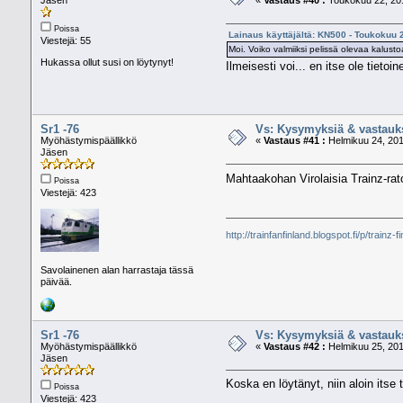
Poissa
Lainaus käyttäjältä: KN500 - Toukokuu 
Viestejä: 55
Moi. Voiko valmiiksi pelissä olevaa kalus
Hukassa ollut susi on löytynyt!
Ilmeisesti voi... en itse ole tieto
Sr1 -76
Vs: Kysymyksiä & vastauk
Myöhästymispäällikkö
«
Vastaus #41 :
Helmikuu 24, 201
Jäsen
Mahtaakohan Virolaisia Trainz-rato
Poissa
Viestejä: 423
http://trainfanfinland.blogspot.fi/p/trainz-f
Savolainenen alan harrastaja tässä
päivää.
Sr1 -76
Vs: Kysymyksiä & vastauk
Myöhästymispäällikkö
«
Vastaus #42 :
Helmikuu 25, 201
Jäsen
Koska en löytänyt, niin aloin itse
Poissa
Viestejä: 423