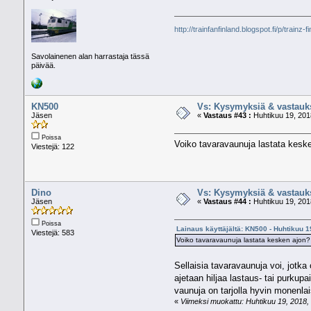
http://trainfanfinland.blogspot.fi/p/trainz-f
Savolainenen alan harrastaja tässä
päivää.
KN500
Vs: Kysymyksiä & vastauk
Jäsen
«
Vastaus #43 :
Huhtikuu 19, 201
Poissa
Voiko tavaravaunuja lastata kesk
Viestejä: 122
Dino
Vs: Kysymyksiä & vastauk
Jäsen
«
Vastaus #44 :
Huhtikuu 19, 201
Poissa
Lainaus käyttäjältä: KN500 - Huhtikuu 1
Viestejä: 583
Voiko tavaravaunuja lastata kesken ajon?
Sellaisia tavaravaunuja voi, jotka
ajetaan hiljaa lastaus- tai purkup
vaunuja on tarjolla hyvin monenlai
«
Viimeksi muokattu: Huhtikuu 19, 2018, 0