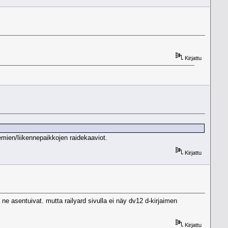
Kirjattu
emien/liikennepaikkojen raidekaaviot.
Kirjattu
ne asentuivat. mutta railyard sivulla ei näy dv12 d-kirjaimen
Kirjattu