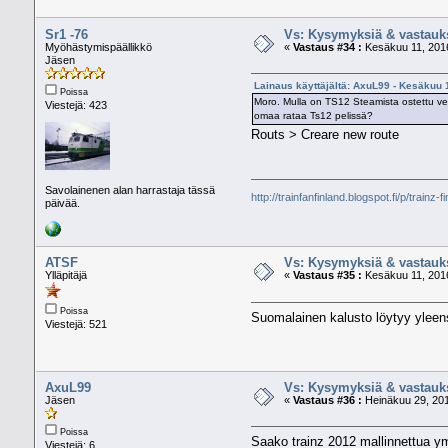
Sr1 -76
Vs: Kysymyksiä & vastauk
Myöhästymispäällikkö
«
Vastaus #34 :
Kesäkuu 11, 2016
Jäsen
Lainaus käyttäjältä: AxuL99 - Kesäkuu 
Poissa
Moro. Mulla on TS12 Steamista ostettu ver
Viestejä: 423
omaa rataa Ts12 pelissä?
Routs > Creare new route
Savolainenen alan harrastaja tässä
http://trainfanfinland.blogspot.fi/p/trainz-f
päivää.
ATSF
Vs: Kysymyksiä & vastauk
Ylläpitäjä
«
Vastaus #35 :
Kesäkuu 11, 2016
Poissa
Suomalainen kalusto löytyy yleen
Viestejä: 521
AxuL99
Vs: Kysymyksiä & vastauk
Jäsen
«
Vastaus #36 :
Heinäkuu 29, 201
Poissa
Saako trainz 2012 mallinnettua ym
Viestejä: 6