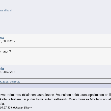
inland.html
sia
8, 08:10:20 »
en ajon?
sia
8, 08:52:26 »
9, 2018, 08:10:20
 ovat tarkoitettu tällaiseen lastaukseen. Vaunuissa sekä lastauspaikoissa on IN
aikalla ja lastaus tai purku toimii automaattisesti. Muun muassa Mr-Henri on t
sia.
9:27:32 kirjoittanut Dino
»