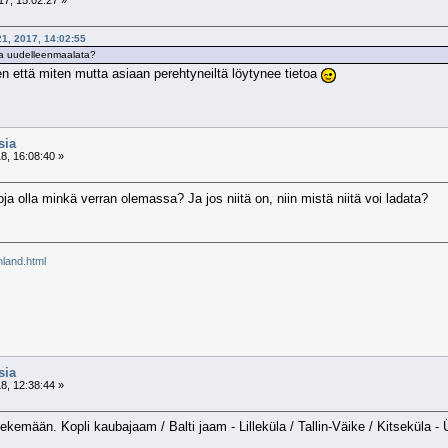
21, 2017, 14:02:55
toa uudelleenmaalata?
inen että miten mutta asiaan perehtyneiltä löytynee tietoa
sia
8, 16:08:40 »
ja olla minkä verran olemassa? Ja jos niitä on, niin mistä niitä voi ladata?
inland.html
sia
8, 12:38:44 »
 tekemään. Kopli kaubajaam / Balti jaam - Lilleküla / Tallin-Väike / Kitseküla 