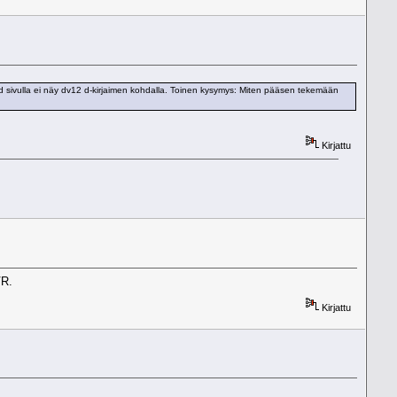
ard sivulla ei näy dv12 d-kirjaimen kohdalla. Toinen kysymys: Miten pääsen tekemään
Kirjattu
VR.
Kirjattu