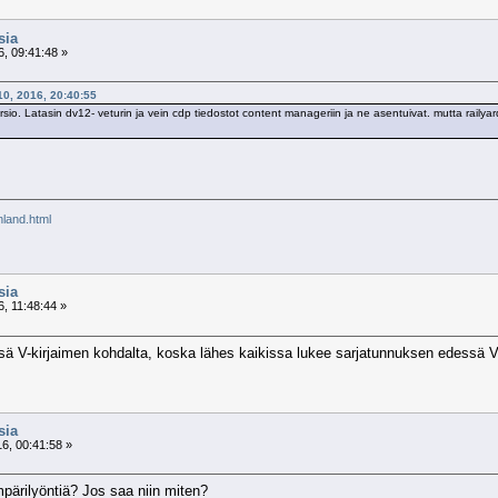
sia
, 09:41:48 »
10, 2016, 20:40:55
sio. Latasin dv12- veturin ja vein cdp tiedostot content manageriin ja ne asentuivat. mutta raily
inland.html
sia
, 11:48:44 »
sä V-kirjaimen kohdalta, koska lähes kaikissa lukee sarjatunnuksen edessä 
sia
6, 00:41:58 »
pärilyöntiä? Jos saa niin miten?