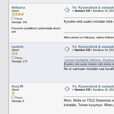
Helkama
Vs: Kysymyksiä & vastauk
Jäsen
«
Vastaus #31 :
Kesäkuu 14, 2015
Poissa
Kyselen että saako mistään niitä o
Viestejä: 341
Foorumin (asiallinen) spämmääjä alusta
asti
Miksi nimeni on Helkama, vaikka Helkama 
rautmik
Vs: Kysymyksiä & vastauk
Jäsen
«
Vastaus #32 :
Kesäkuu 14, 2015
Poissa
Lainaus käyttäjältä: Helkama - Kesäkuu
Viestejä: 173
Kyselen että saako mistään niitä oikeita r
No ei varmaan mistään saa luvalli
AxuL99
Vs: Kysymyksiä & vastauk
Jäsen
«
Vastaus #33 :
Kesäkuu 10, 2016
Poissa
Moro. Mulla on TS12 Steamista oste
Viestejä: 6
kohdalla. Toinen kysymys: Miten