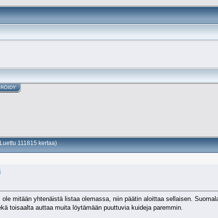
ERÖIDY
Luettu 111815 kertaa)
i
ole mitään yhtenäistä listaa olemassa, niin päätin aloittaa sellaisen. Suomala
sekä toisaalta auttaa muita löytämään puuttuvia kuideja paremmin.