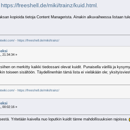
a
https://freeshell.de/miki/trainz/kuid.html
.
aksan kopioida tietoja Content Managerista. Ainakin alkuvaiheessa listaan tu
utwiki.com/
·
https://freeshell.de/miki/trainz/
eksi
, 21:34:34 »
ä siihen on merkitty kaikki tiedossani olevat kuidit. Punaisella värillä ja kysym
in toiseen sisältöön. Täydellinenhän tämä lista ei vieläkään ole; yksityisviestil
utwiki.com/
·
https://freeshell.de/miki/trainz/
eksi
, 00:02:16 »
misestä. Yritetään kaivella nuo loputkin kuidit tänne mahdollisuuksien rajoissa.