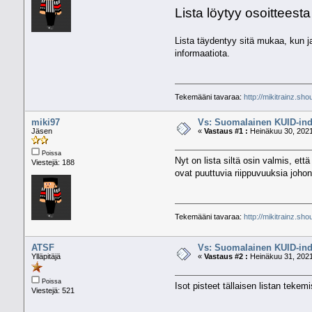
Lista löytyy osoitteest
Lista täydentyy sitä mukaa, kun j
informaatiota.
Tekemääni tavaraa:
http://mikitrainz.sho
miki97
Vs: Suomalainen KUID-ind
Jäsen
«
Vastaus #1 :
Heinäkuu 30, 2021
Poissa
Nyt on lista siltä osin valmis, ett
Viestejä: 188
ovat puuttuvia riippuvuuksia johonk
Tekemääni tavaraa:
http://mikitrainz.sho
ATSF
Vs: Suomalainen KUID-ind
Ylläpitäjä
«
Vastaus #2 :
Heinäkuu 31, 2021
Poissa
Isot pisteet tällaisen listan teke
Viestejä: 521