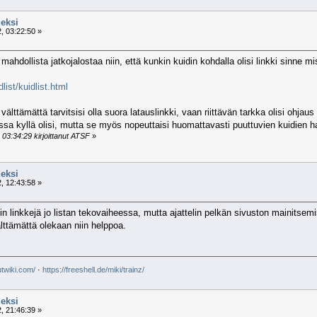
eksi
, 03:22:50 »
ahdollista jatkojalostaa niin, että kunkin kuidin kohdalla olisi linkki sinne m
list/kuidlist.html
älttämättä tarvitsisi olla suora latauslinkki, vaan riittävän tarkka olisi ohjaus
sa kyllä olisi, mutta se myös nopeuttaisi huomattavasti puuttuvien kuidien 
03:34:29 kirjoittanut ATSF
»
eksi
, 12:43:58 »
sin linkkejä jo listan tekovaiheessa, mutta ajattelin pelkän sivuston mainitsemi
älttämättä olekaan niin helppoa.
utwiki.com/
·
https://freeshell.de/miki/trainz/
eksi
, 21:46:39 »