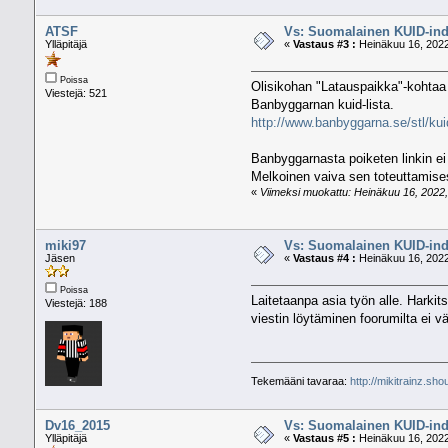
ATSF
Vs: Suomalainen KUID-ind
Ylläpitäjä
«
Vastaus #3 :
Heinäkuu 16, 2022
Poissa
Olisikohan "Latauspaikka"-kohtaa m
Viestejä: 521
Banbyggarnan kuid-lista.
http://www.banbyggarna.se/stl/kuid
Banbyggarnasta poiketen linkin ei v
Melkoinen vaiva sen toteuttamises
«
Viimeksi muokattu: Heinäkuu 16, 2022, 
miki97
Vs: Suomalainen KUID-ind
Jäsen
«
Vastaus #4 :
Heinäkuu 16, 2022
Poissa
Laitetaanpa asia työn alle. Harkit
Viestejä: 188
viestin löytäminen foorumilta ei v
Tekemääni tavaraa:
http://mikitrainz.sho
Dv16_2015
Vs: Suomalainen KUID-ind
Ylläpitäjä
«
Vastaus #5 :
Heinäkuu 16, 2022