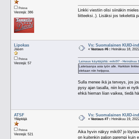
Poissa
Linkki viestiin olisi siinäkin mie
Viestejä: 386
liitteeksi..). Lisäksi jos tekelett
Lipokas
Vs: Suomalainen KUID-ind
Jäsen
«
Vastaus #6 :
Heinäkuu 18, 2022
Poissa
Lainaus käyttäjältä: miki97 - Heinäkuu 
Viestejä: 57
Laitetaanpa asia työn alle. Harkitsin linkk
olekaan niin helppoa.
Sulla menee ikä ja terveys, jos jo
pysy ajan tasalla, niin kuin ei ny
ehkä hieman liian vaikea, tiedä hä
ATSF
Vs: Suomalainen KUID-ind
Ylläpitäjä
«
Vastaus #7 :
Heinäkuu 19, 2022
Poissa
Aika hyvin näkyy miki97 jo löytänee
Viestejä: 521
on kuitenkin paljon parempi kuin e