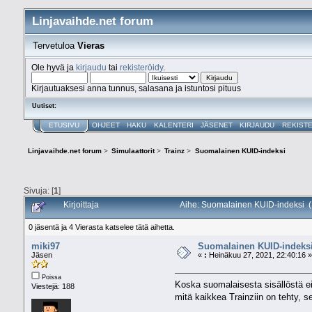
Linjavaihde.net forum
Tervetuloa
Vieras
Ole hyvä ja
kirjaudu
tai
rekisteröidy
.
Kirjautuaksesi anna tunnus, salasana ja istuntosi pituus
Uutiset:
ETUSIVU
OHJEET
HAKU
KALENTERI
JÄSENET
KIRJAUDU
REKIST
Linjavaihde.net forum
>
Simulaattorit
>
Trainz
>
Suomalainen KUID-indeksi
Sivuja: [
1
]
Kirjoittaja
Aihe: Suomalainen KUID-indeksi (
0 jäsentä ja 4 Vierasta katselee tätä aihetta.
miki97
Suomalainen KUID-indeks
Jäsen
«
:
Heinäkuu 27, 2021, 22:40:16 »
Poissa
Koska suomalaisesta sisällöstä ei 
Viestejä: 188
mitä kaikkea Trainziin on tehty, 