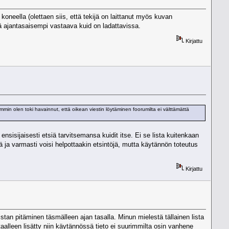
koneella (olettaen siis, että tekijä on laittanut myös kuvan
issä ajantasaisempi vastaava kuid on ladattavissa.
Kirjattu
temmin olen toki havainnut, että oikean viestin löytäminen foorumilta ei välttämättä
ensisijaisesti etsiä tarvitsemansa kuidit itse. Ei se lista kuitenkaan
mä ja varmasti voisi helpottaakin etsintöjä, mutta käytännön toteutus
Kirjattu
listan pitäminen täsmälleen ajan tasalla. Minun mielestä tällainen lista
taalleen lisätty niin käytännössä tieto ei suurimmilta osin vanhene