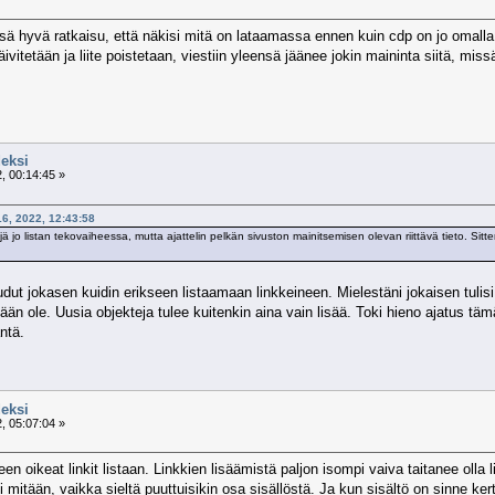
lessä hyvä ratkaisu, että näkisi mitä on lataamassa ennen kuin cdp on jo omalla 
ä päivitetään ja liite poistetaan, viestiin yleensä jäänee jokin maininta siitä, m
eksi
, 00:14:45 »
16, 2022, 12:43:58
ejä jo listan tekovaiheessa, mutta ajattelin pelkän sivuston mainitsemisen olevan riittävä tieto. Sit
udut jokasen kuidin erikseen listaamaan linkkeineen. Mielestäni jokaisen tulisi 
tkään ole. Uusia objekteja tulee kuitenkin aina vain lisää. Toki hieno ajatus tä
ntä.
eksi
, 05:07:04 »
n oikeat linkit listaan. Linkkien lisäämistä paljon isompi vaiva taitanee olla 
i mitään, vaikka sieltä puuttuisikin osa sisällöstä. Ja kun sisältö on sinne ker