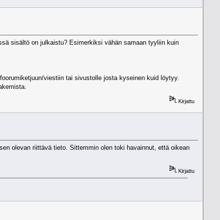
issä sisältö on julkaistu? Esimerkiksi vähän samaan tyyliin kuin
 foorumiketjuun/viestiin tai sivustolle josta kyseinen kuid löytyy.
hakemista.
Kirjattu
sen olevan riittävä tieto. Sittemmin olen toki havainnut, että oikean
Kirjattu