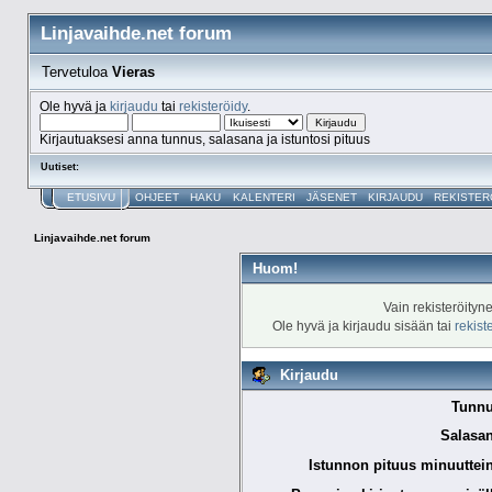
Linjavaihde.net forum
Tervetuloa
Vieras
Ole hyvä ja
kirjaudu
tai
rekisteröidy
.
Kirjautuaksesi anna tunnus, salasana ja istuntosi pituus
Uutiset:
ETUSIVU
OHJEET
HAKU
KALENTERI
JÄSENET
KIRJAUDU
REKISTER
Linjavaihde.net forum
Huom!
Vain rekisteröityn
Ole hyvä ja kirjaudu sisään tai
rekist
Kirjaudu
Tunnu
Salasan
Istunnon pituus minuuttei