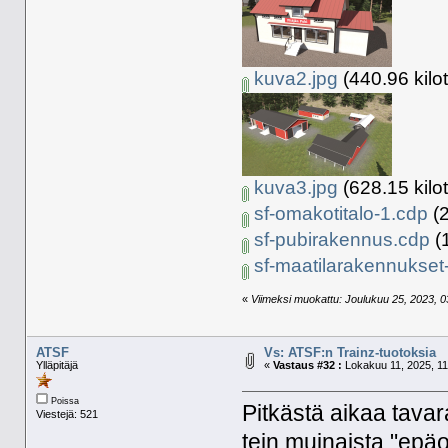
kuva2.jpg
(440.96 kilo
kuva3.jpg
(628.15 kilo
sf-omakotitalo-1.cdp
(2
sf-pubirakennus.cdp
(1
sf-maatilarakennukset
«
Viimeksi muokattu: Joulukuu 25, 2023, 03
ATSF
Vs: ATSF:n Trainz-tuotoksia
Ylläpitäjä
«
Vastaus #32 :
Lokakuu 11, 2025, 11
Poissa
Pitkästä aikaa tavar
Viestejä: 521
tein muinaista "epäo