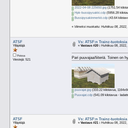
2022-04-08 225650.jpg
(1751.54 kilota
Hpk-bussipysakki.cdp
(5956.28 kilotav
Bussipysakinmerkit.cdp
(43.64 kilotav
«
Viimeksi muokattu: Huhtikuu 08, 2022, 
ATSF
Vs: ATSF:n Trainz-tuotoksia
Ylläpitäjä
«
Vastaus #20 :
Huhtikuu 08, 2022, 
Poissa
Pari puuvajaa/liiteriä. Toinen on 
Viestejä: 521
puuvajat.jpg
(333.22 kilotavua, 1164x66
Puuvajat.cdp
(541.09 kilotavua - ladat
ATSF
Vs: ATSF:n Trainz-tuotoksia
Ylläpitäjä
«
Vastaus #21 :
Huhtikuu 08, 2022, 