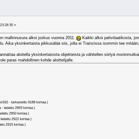
23:28:35 »
sen mallinnusura alkoi joskus vuonna 2011.
Kaikki alkoi pahvilaatikosta, jon
ulu. Aika yksinkertaista pikkusälää siis, jolla ei Trainzissa isommin tee mitään
ä kannattaa aloitella yksinkertaisista objekteista ja vähitellen siirtyä moninmu
 ole paras mahdollinen kohde aloittelijalle.
x592 - tarkasteltu 9188 kertaa.)
 - ladattu 2893 kertaa.)
adattu 2950 kertaa.)
 ladattu 2922 kertaa.)
attu 2915 kertaa.)