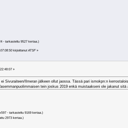
4 - tarkasteltu 9527 kertaa.)
07:08:50 kirjoittanut ATSF
»
22:48:07 »
ä ei Sivuraiteen/Ilmeran jälkeen ollut jaossa. Tässä pari ismokpn:n kerrostalo
 Vasemmanpuolimmaisen tein joskus 2019 enkä muistaakseni ole jakanut sitä
597 - tarkasteltu 9169 kertaa.)
attu 2973 kertaa.)