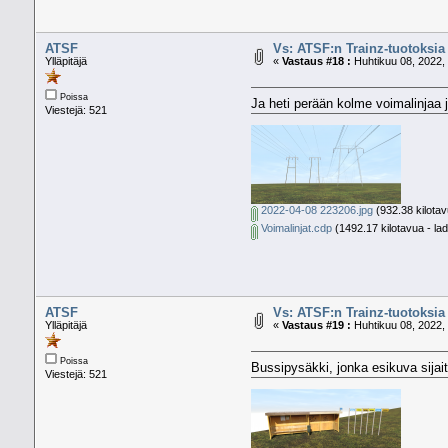
ATSF
Vs: ATSF:n Trainz-tuotoksia
Ylläpitäjä
«
Vastaus #18 :
Huhtikuu 08, 2022, 
Poissa
Ja heti perään kolme voimalinjaa j
Viestejä: 521
2022-04-08 223206.jpg
(932.38 kilotav
Voimalinjat.cdp
(1492.17 kilotavua - lad
ATSF
Vs: ATSF:n Trainz-tuotoksia
Ylläpitäjä
«
Vastaus #19 :
Huhtikuu 08, 2022, 
Poissa
Bussipysäkki, jonka esikuva sija
Viestejä: 521