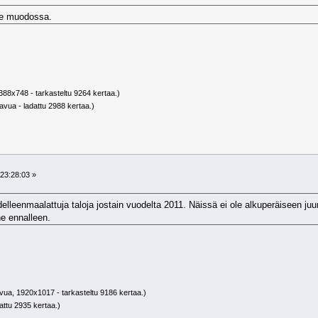
line muodossa.
388x748 - tarkasteltu 9264 kertaa.)
avua - ladattu 2988 kertaa.)
23:28:03 »
lleenmaalattuja taloja jostain vuodelta 2011. Näissä ei ole alkuperäiseen juu
ne ennalleen.
vua, 1920x1017 - tarkasteltu 9186 kertaa.)
attu 2935 kertaa.)