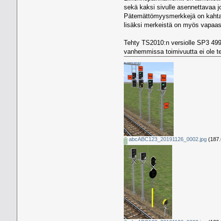
sekä kaksi sivulle asennettavaa jo
Pätemättömyysmerkkejä on kahta er
lisäksi merkeistä on myös vapaasti
Tehty TS2010:n versiolle SP3 4993
vanhemmissa toimivuutta ei ole te
abcABC123_20191126_0002.jpg
(187.