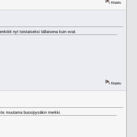
Kirjattu
nkööt nyt toistaiseksi tällaisena kuin ovat.
Kirjattu
 Myös muutama bussipysäkin merkki.