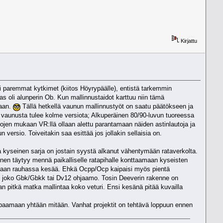
Kirjattu
si paremmat kytkimet (kiitos Höyrypäälle), entistä tarkemmin
as oli alunperin Ob. Kun mallinnustaidot karttuu niin tämä
maan.
Tällä hetkellä vaunun mallinnustyöt on saatu päätökseen ja
a vaunusta tulee kolme versiota; Alkuperäinen 80/90-luvun tuoreessa
tojen mukaan VR:llä ollaan alettu parantamaan näiden astinlautoja ja
 versio. Toiveitakin saa esittää jos jollakin sellaisia on.
a kyseinen sarja on jostain syystä alkanut vähentymään rataverkolta.
nnen täytyy mennä paikalliselle ratapihalle konttaamaan kyseisten
tellaan rauhassa kesää. Ehkä Ocpp/Ocp kaipaisi myös pientä
e on joko Gbk/Gbkk tai Dv12 ohjaamo. Tosin Deeverin rakenne on
an pitkä matka mallintaa koko veturi. Ensi kesänä pitää kuvailla
upaamaan yhtään mitään. Vanhat projektit on tehtävä loppuun ennen