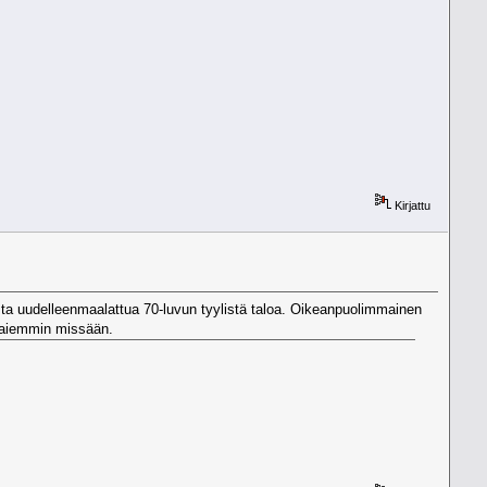
Kirjattu
ista uudelleenmaalattua 70-luvun tyylistä taloa. Oikeanpuolimmainen
 aiemmin missään.