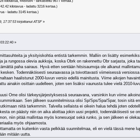
28 kilotavua, 448x684 - tarkasteltu 9677 kertaa.)
42.42 kilotavua - ladattu 3216 kertaa.)
vua - ladattu 3145 kertaa.)
, 17:37:53 kirjoittanut ATSF
»
 03:22:40 »
ittasuhteita ja yksityiskohtia entistä tarkemmin. Malliin on lisätty esimerkik
teja ja rungossa olevia aukkoja, koska Obrk on rakennettu Obr sarjasta, joka ta
ltämättä paha sairaus. Hyvä etten sentään hitsisaumoja ole alkanut mallinta
an kesken. Todennäköisesti seuraavassa ja toivottavasti viimeisessä versioss
nnaltaan haalistunut 2000-luvun versio edellä mainitusta. Viime aikojen havain
u ainakin osittain uudelleen, joten sen lisäksi vaunusta tulee vielä 2010-luvun
n uusi Ome olisi tärkeysjärjestyksessä seuraavana, varsinkin kun viime aikoin
ä kumminkaan. Sen jälkeen suunnitelmissa olisi Sp/Sps/Spa/Spar, tosin sitä e
utkimaan niitä tarkemmin. Talvella sellaista ei oikein halua tehdä joten odo
kesta on päästy niin on aika aloittaa jokin uusi projekti, todennäköisesti s
mon, niin pitää mallintaa myös konesuojat sekä runko, ja sen jälkeen ei oleka
ateriaalia myös ohjaamosta.
ottamatta on kuitenkin vasta pelkkää suunnitelmaa, eli en vielä tässä mene l
mään mitään uutta.