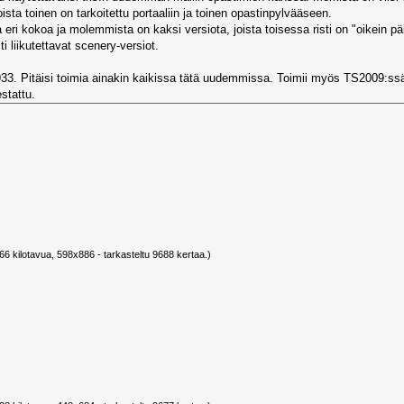
ista toinen on tarkoitettu portaaliin ja toinen opastinpylvääseen.
i kokoa ja molemmista on kaksi versiota, joista toisessa risti on "oikein päin
 liikutettavat scenery-versiot.
3. Pitäisi toimia ainakin kaikissa tätä uudemmissa. Toimii myös TS2009:ssä 
stattu.
66 kilotavua, 598x886 - tarkasteltu 9688 kertaa.)