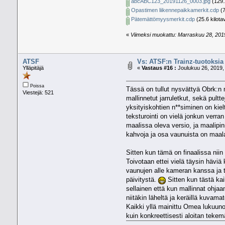
abcABC123_20191126_0003.jpg
(129.
Opastimen liikennepaikkamerkit.cdp
(7
Pätemättömyysmerkit.cdp
(25.6 kilota
«
Viimeksi muokattu: Marraskuu 28, 2019
ATSF
Vs: ATSF:n Trainz-tuotoksia
Ylläpitäjä
«
Vastaus #16 :
Joulukuu 26, 2019,
Poissa
Tässä on tullut nysvättyä Obrk:n m
Viestejä: 521
mallinnetut jarruletkut, sekä pult
yksityiskohtien n**siminen on kie
teksturointi on vielä jonkun verr
maalissa oleva versio, ja maalipi
kahvoja ja osa vaunuista on maalatt
Sitten kun tämä on finaalissa nii
Toivotaan ettei vielä täysin hävi
vaunujen alle kameran kanssa ja t
päivitystä.
Sitten kun tästä kai
sellainen että kun mallinnat ohjaa
niitäkin läheltä ja keräillä kuvam
Kaikki yllä mainittu Omea lukuun
kuin konkreettisesti aloitan teke