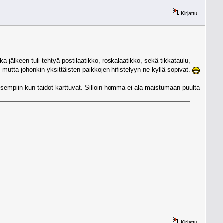
Kirjattu
ka jälkeen tuli tehtyä postilaatikko, roskalaatikko, sekä tikkataulu,
, mutta johonkin yksittäisten paikkojen hifistelyyn ne kyllä sopivat.
tkaisempiin kun taidot karttuvat. Silloin homma ei ala maistumaan puulta
Kirjattu