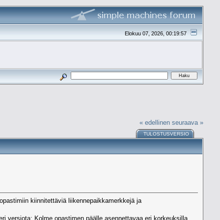
Elokuu 07, 2026, 00:19:57
« edellinen
seuraava »
TULOSTUSVERSIO
pastimiin kiinnitettäviä liikennepaikkamerkkejä ja
ri versiota; Kolme opastimen päälle asennettavaa eri korkeuksilla,