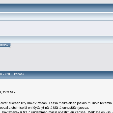
ERÖIDY
tu 272003 kertaa)
, 23:22:59 »
eivät suoraan liity Ilm-Yv rataan. Tässä meikäläisen joskus muinoin tekemiä o
pealla etsimisellä en löytänyt näitä täältä ennestään jaossa.
tu käytettäväksi tks:n uudemman mallin opastimien kanssa. Merkistä on viisi e