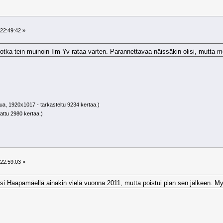
22:49:42 »
otka tein muinoin Ilm-Yv rataa varten. Parannettavaa näissäkin olisi, mutta me
ua, 1920x1017 - tarkasteltu 9234 kertaa.)
attu 2980 kertaa.)
22:59:03 »
itsi Haapamäellä ainakin vielä vuonna 2011, mutta poistui pian sen jälkeen.