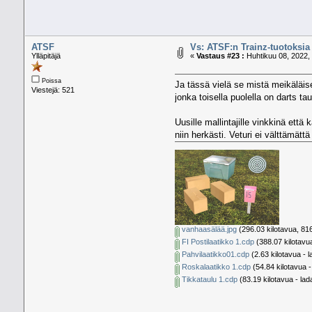
ATSF
Vs: ATSF:n Trainz-tuotoksia
Ylläpitäjä
«
Vastaus #23 :
Huhtikuu 08, 2022, 
Poissa
Ja tässä vielä se mistä meikäläi
Viestejä: 521
jonka toisella puolella on darts ta
Uusille mallintajille vinkkinä ett
niin herkästi. Veturi ei välttämättä
vanhaasälää.jpg
(296.03 kilotavua, 816
FI Postilaatikko 1.cdp
(388.07 kilotavua
Pahvilaatikko01.cdp
(2.63 kilotavua - l
Roskalaatikko 1.cdp
(54.84 kilotavua -
Tikkataulu 1.cdp
(83.19 kilotavua - lad