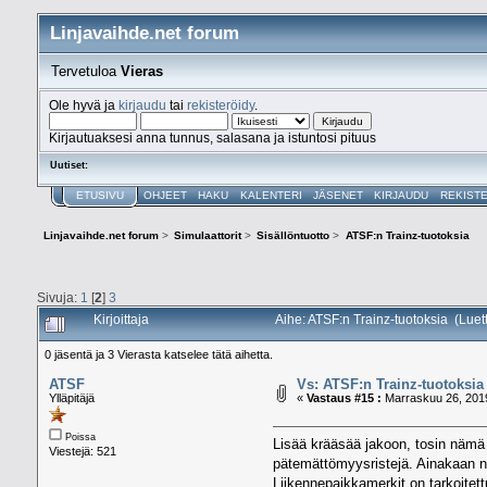
Linjavaihde.net forum
Tervetuloa
Vieras
Ole hyvä ja
kirjaudu
tai
rekisteröidy
.
Kirjautuaksesi anna tunnus, salasana ja istuntosi pituus
Uutiset:
ETUSIVU
OHJEET
HAKU
KALENTERI
JÄSENET
KIRJAUDU
REKIST
Linjavaihde.net forum
>
Simulaattorit
>
Sisällöntuotto
>
ATSF:n Trainz-tuotoksia
Sivuja:
1
[
2
]
3
Kirjoittaja
Aihe: ATSF:n Trainz-tuotoksia (Luet
0 jäsentä ja 3 Vierasta katselee tätä aihetta.
ATSF
Vs: ATSF:n Trainz-tuotoksia
Ylläpitäjä
«
Vastaus #15 :
Marraskuu 26, 2019
Poissa
Lisää krääsää jakoon, tosin nämä 
Viestejä: 521
pätemättömyysristejä. Ainakaan no
Liikennepaikkamerkit on tarkoitet