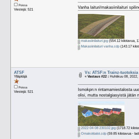
Poissa
Vanha laituri/makasiinilaituri spi
Viestejä: 521
makasiinilaituri.jpg
(554.12 kilotavua, 1
Makasiinilaituri vanha.cdp
(143.17 kilot
ATSF
Vs: ATSF:n Trainz-tuotoksia
Ylläpitäjä
«
Vastaus #22 :
Huhtikuu 08, 2022, 
Poissa
Ismokpn:n rintamamiestalosta uude
Viestejä: 521
olisi, mutta nostalgiasyistä jätän 
2022-04-08 230102.jpg
(1718.72 kilota
Omakotitalot.cdp
(59.85 kilotavua - lad