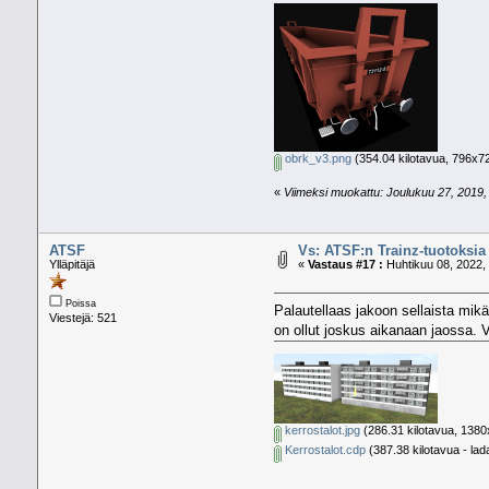
obrk_v3.png
(354.04 kilotavua, 796x72
«
Viimeksi muokattu: Joulukuu 27, 2019, 
ATSF
Vs: ATSF:n Trainz-tuotoksia
Ylläpitäjä
«
Vastaus #17 :
Huhtikuu 08, 2022, 
Poissa
Palautellaas jakoon sellaista mik
Viestejä: 521
on ollut joskus aikanaan jaossa.
kerrostalot.jpg
(286.31 kilotavua, 1380x
Kerrostalot.cdp
(387.38 kilotavua - lad