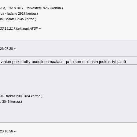
vua, 1920x1017 - tarkasteltu 9253 kertaa.)
ua - ladattu 2917 kertaa.)
ua - ladattu 2945 kertaa.)
23:15:21 kirjoittanut ATSF
»
23:07:28 »
hyvinkin pelkistetty uudelleenmaalaus, ja toisen mallinsin joskus tyhjästä.
0 - tarkasteltu 9184 kertaa.)
tu 3045 kertaa.)
23:10:56 »