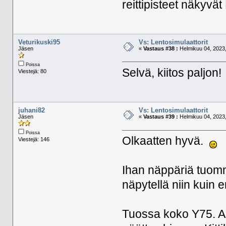
reittipisteet näkyv
Veturikuski95
Vs: Lentosimulaattorit
Jäsen
«
Vastaus #38 :
Helmikuu 04, 2023,
Poissa
Selvä, kiitos paljon!
Viestejä: 80
juhani82
Vs: Lentosimulaattorit
Jäsen
«
Vastaus #39 :
Helmikuu 04, 2023,
Poissa
Olkaatten hyvä.
Viestejä: 146
Ihan näppäriä tuomm
näpytellä niin kui
Tuossa koko Y75. Al