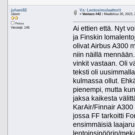
juhani82
Vs: Lentosimulaattorit
Jäsen
«
Vastaus #42 :
Maaliskuu 30, 2023, 
Poissa
Ai ettien että. Nyt vo
Viestejä: 146
ja Finskin lomalent
olivat Airbus A300 m
niin näillä mennään.
vinkit vastaan. Oli 
teksti oli uusimmalla
kulmassa ollut. Ehkä
pienempi, mutta kun 
jaksa kaikesta välit
KarAir/Finnair A300
jossa FF tarkoitti 
ensimmäisiä laajarun
lentoinsinöörin/meka