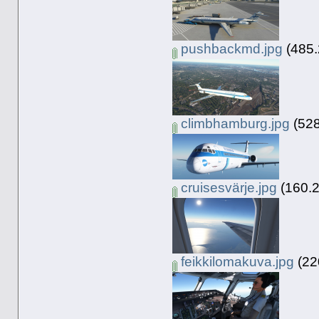
pushbackmd.jpg
(485.
climbhamburg.jpg
(528
cruisesvärje.jpg
(160.2
feikkilomakuva.jpg
(220