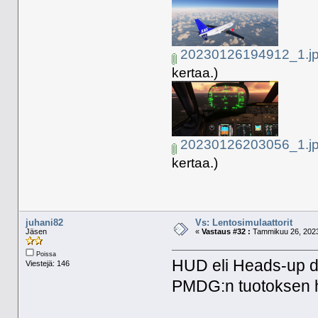
20230126194912_1.j
kertaa.)
20230126203056_1.j
kertaa.)
juhani82
Vs: Lentosimulaattorit
Jäsen
«
Vastaus #32 :
Tammikuu 26, 2023
Poissa
HUD eli Heads-up d
Viestejä: 146
PMDG:n tuotoksen h