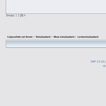
Sivuja:
1
2
[
3
]
4
Linjavaihde.net forum
>
Simulaattorit
>
Muut simulaattorit
>
Lentosimulaattorit
SMF 2.0.19
|
X