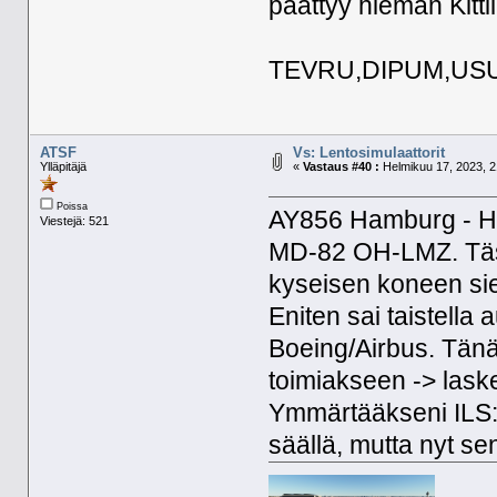
päättyy hieman Kitti
TEVRU,DIPUM,USU
ATSF
Vs: Lentosimulaattorit
Ylläpitäjä
«
Vastaus #40 :
Helmikuu 17, 2023, 2
Poissa
AY856 Hamburg - He
Viestejä: 521
MD-82 OH-LMZ. Täss
kyseisen koneen sie
Eniten sai taistella
Boeing/Airbus. Tänä
toimiakseen -> lask
Ymmärtääkseni ILS:
säällä, mutta nyt sen