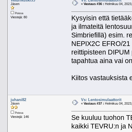
Veturikuski95
Vs: Lentosimulaattorit
Jäsen
«
Vastaus #36 :
Helmikuu 04, 2023,
Poissa
Kysyisin että tietääk
Viestejä: 80
ja ilmateitä lentosu
Simbriefillä) esim.
NEPIX2C EFRO/21 mu
reittipisteen DIPUM
tapahtua aina vai 
Kiitos vastauksista 
juhani82
Vs: Lentosimulaattorit
Jäsen
«
Vastaus #37 :
Helmikuu 04, 2023,
Poissa
Se kuuluu tuohon T
Viestejä: 146
kaikki TEVRU:n ja N