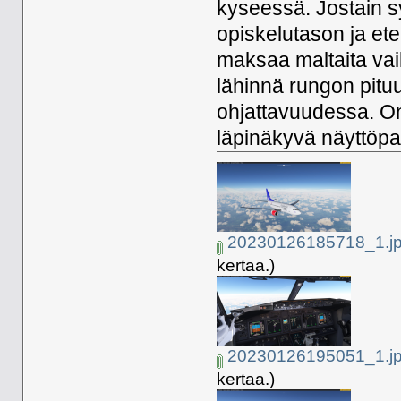
kyseessä. Jostain sy
opiskelutason ja et
maksaa maltaita vai
lähinnä rungon pituu
ohjattavuudessa. On
läpinäkyvä näyttöpa
20230126185718_1.j
kertaa.)
20230126195051_1.j
kertaa.)