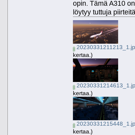
opin. Tämä A310 on 
löytyy tuttuja piirtei
20230331211213_1.j
kertaa.)
20230331214613_1.j
kertaa.)
20230331215448_1.j
kertaa.)