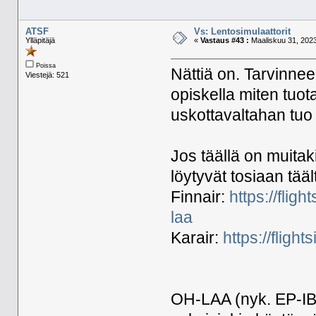
ATSF
Vs: Lentosimulaattorit
Ylläpitäjä
«
Vastaus #43 :
Maaliskuu 31, 2023
Poissa
Nättiä on. Tarvinnee 
Viestejä: 521
opiskella miten tuo
uskottavaltahan tuo 
Jos täällä on muitak
löytyvät tosiaan tääl
Finnair:
https://flig
laa
Karair:
https://fligh
OH-LAA (nyk. EP-IB