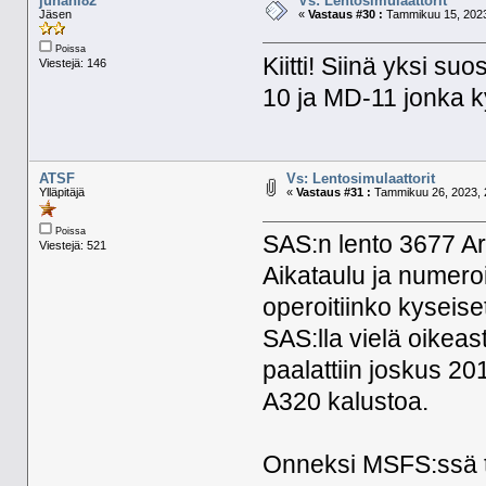
juhani82
Vs: Lentosimulaattorit
Jäsen
«
Vastaus #30 :
Tammikuu 15, 2023
Poissa
Kiitti! Siinä yksi s
Viestejä: 146
10 ja MD-11 jonka k
ATSF
Vs: Lentosimulaattorit
Ylläpitäjä
«
Vastaus #31 :
Tammikuu 26, 2023, 
Poissa
SAS:n lento 3677 Arl
Viestejä: 521
Aikataulu ja numero
operoitiinko kyseiset
SAS:lla vielä oikeast
paalattiin joskus 201
A320 kalustoa.
Onneksi MSFS:ssä t