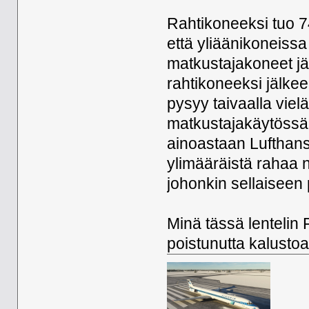
Rahtikoneeksi tuo 74
että yliäänikoneiss
matkustajakoneet jä
rahtikoneeksi jälke
pysyy taivaalla vie
matkustajakäytössä 
ainoastaan Lufthans
ylimääräistä rahaa 
johonkin sellaiseen
Minä tässä lentelin 
poistunutta kalustoa