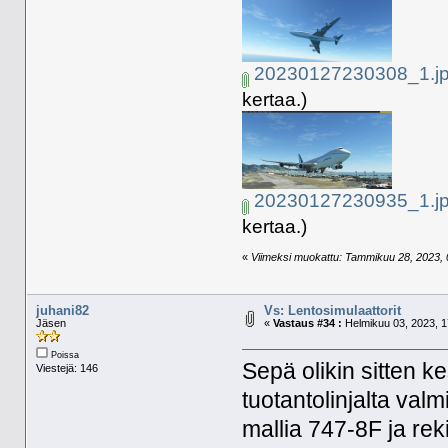
20230127230308_1.j
kertaa.)
20230127230935_1.j
kertaa.)
«
Viimeksi muokattu: Tammikuu 28, 2023, 0
juhani82
Vs: Lentosimulaattorit
Jäsen
«
Vastaus #34 :
Helmikuu 03, 2023, 1
Poissa
Sepä olikin sitten ke
Viestejä: 146
tuotantolinjalta val
mallia 747-8F ja re