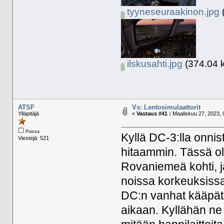
tyyneseuraakinon.jpg
(
ilskusahti.jpg
(374.04 k
ATSF
Vs: Lentosimulaattorit
Ylläpitäjä
«
Vastaus #41 :
Maaliskuu 27, 2023, 
Poissa
Kyllä DC-3:lla onnis
Viestejä: 521
hitaammin. Tässä ol
Rovaniemeä kohti, j
noissa korkeuksissa h
DC:n vanhat kääpät j
aikaan. Kyllähän ne 