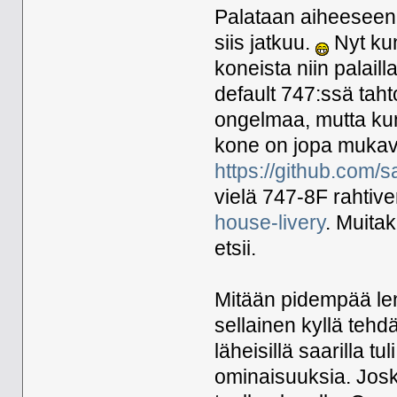
Palataan aiheeseen
siis jatkuu.
Nyt kun
koneista niin palaill
default 747:ssä taht
ongelmaa, mutta kun
kone on jopa mukav
https://github.com/s
vielä 747-8F rahtiv
house-livery
. Muitak
etsii.
Mitään pidempää lent
sellainen kyllä tehd
läheisillä saarilla tu
ominaisuuksia. Josku