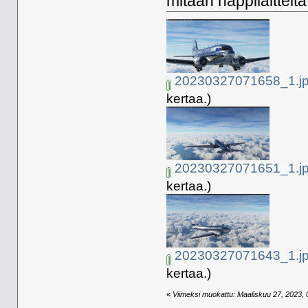
mitään happilaitteita
20230327071658_1.j
kertaa.)
20230327071651_1.j
kertaa.)
20230327071643_1.j
kertaa.)
«
Viimeksi muokattu: Maaliskuu 27, 2023, 0