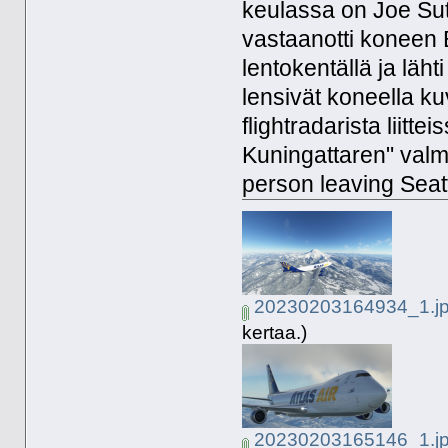
keulassa on Joe Sutt
vastaanotti koneen B
lentokentällä ja läh
lensivät koneella k
flightradarista liitt
Kuningattaren" valmi
person leaving Seattl
20230203164934_1.j
kertaa.)
20230203165146_1.j