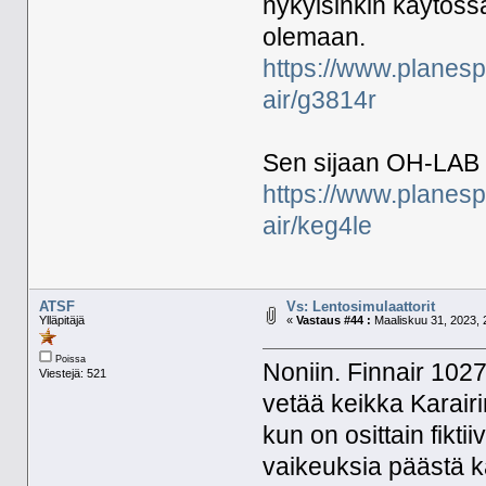
nykyisinkin käytössä
olemaan.
https://www.planesp
air/g3814r
Sen sijaan OH-LAB 
https://www.planesp
air/keg4le
ATSF
Vs: Lentosimulaattorit
Ylläpitäjä
«
Vastaus #44 :
Maaliskuu 31, 2023, 
Poissa
Noniin. Finnair 102
Viestejä: 521
vetää keikka Karairi
kun on osittain fikti
vaikeuksia päästä k