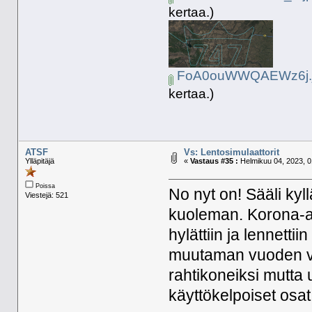
kertaa.)
FoA0ouWWQAEWz6j.
kertaa.)
ATSF
Vs: Lentosimulaattorit
Ylläpitäjä
«
Vastaus #35 :
Helmikuu 04, 2023, 0
Poissa
No nyt on! Sääli kyl
Viestejä: 521
kuoleman. Korona-ai
hylättiin ja lennettii
muutaman vuoden ver
rahtikoneiksi mutta
käyttökelpoiset osat