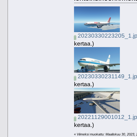
20230330223205_1.j
kertaa.)
20230330231149_1.j
kertaa.)
20221129001012_1.j
kertaa.)
«
Viimeksi muokattu: Maaliskuu 30, 2023, 23