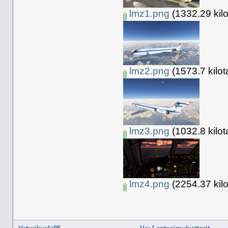
lmz1.png
(1332.29 kilo
lmz2.png
(1573.7 kilot
lmz3.png
(1032.8 kilot
lmz4.png
(2254.37 kilo