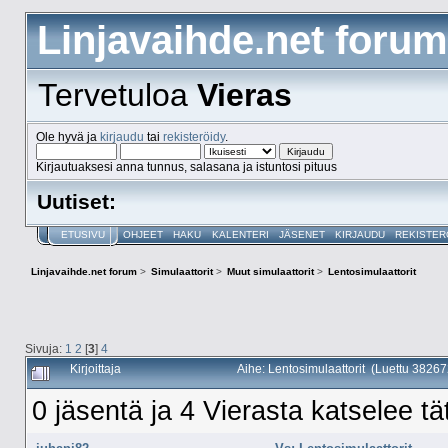
Linjavaihde.net forum
Tervetuloa
Vieras
Ole hyvä ja
kirjaudu
tai
rekisteröidy
.
Kirjautuaksesi anna tunnus, salasana ja istuntosi pituus
Uutiset:
ETUSIVU
OHJEET
HAKU
KALENTERI
JÄSENET
KIRJAUDU
REKISTER
Linjavaihde.net forum
>
Simulaattorit
>
Muut simulaattorit
>
Lentosimulaattorit
Sivuja:
1
2
[
3
]
4
Kirjoittaja
Aihe: Lentosimulaattorit (Luettu 38267
0 jäsentä ja 4 Vierasta katselee tä