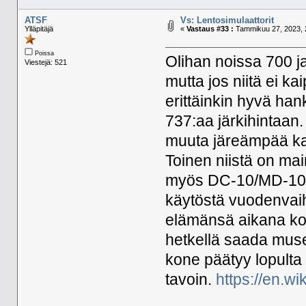
ATSF
Vs: Lentosimulaattorit
Ylläpitäjä
«
Vastaus #33 :
Tammikuu 27, 2023, 
Poissa
Olihan noissa 700 j
Viestejä: 521
mutta jos niitä ei k
erittäinkin hyvä han
737:aa järkihintaan.
muuta järeämpää ka
Toinen niistä on ma
myös DC-10/MD-10, m
käytöstä vuodenvaih
elämänsä aikana kov
hetkellä saada muse
kone päätyy lopulta 
tavoin.
https://en.w