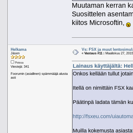
Muutaman kerran kaa
Suosittelen asentam
kiitos Microsoftin,
Helkama
Vs: FSX ja muut lentosimula
Jäsen
«
Vastaus #11 :
Maaliskuu 27, 2015
Poissa
Lainaus käyttäjältä: He
Viestejä: 341
Onkos kellään tullut jot
Foorumin (asiallinen) spämmääjä alusta
asti
Itellä on nimittäin FSX kaa
Päätinpä ladata tämän ku
http://fsxeu.com/uiautoma
Muilla kokemusta asiasta