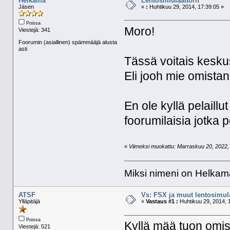
Helkama
Lentosimulaattorit
Jäsen
«
:
Huhtikuu 29, 2014, 17:39:05 »
Poissa
Moro!
Viestejä: 341
Foorumin (asiallinen) spämmääjä alusta
asti
Tässä voitais keskus
Eli jooh mie omistan
En ole kyllä pelaillu
foorumilaisia jotka 
«
Viimeksi muokattu: Marraskuu 20, 2022, 
Miksi nimeni on Helkama
ATSF
Vs: FSX ja muut lentosimula
Ylläpitäjä
«
Vastaus #1 :
Huhtikuu 29, 2014, 
Poissa
Kyllä mää tuon omis
Viestejä: 521