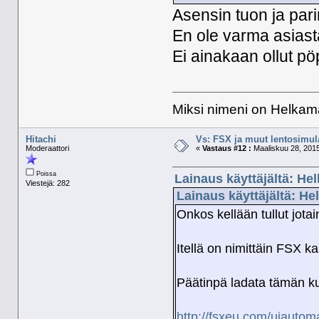
Asensin tuon ja pari
En ole varma asiasta
Ei ainakaan ollut p
Miksi nimeni on Helkama
Hitachi
Vs: FSX ja muut lentosimula
Moderaattori
«
Vastaus #12 :
Maaliskuu 28, 2015
Poissa
Lainaus käyttäjältä: He
Viestejä: 282
Lainaus käyttäjältä: He
Onkos kellään tullut jot
Itellä on nimittäin FSX ka
Päätinpä ladata tämän ku
http://fsxeu.com/uiautoma