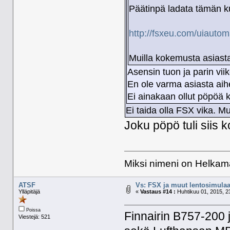
Päätinpä ladata tämän k
http://fsxeu.com/uiautoma
Muilla kokemusta asiast
Asensin tuon ja parin viik
En ole varma asiasta aihe
Ei ainakaan ollut pöpöä 
Ei taida olla FSX vika. M
Joku pöpö tuli siis k
Miksi nimeni on Helkama
ATSF
Vs: FSX ja muut lentosimulaat
Ylläpitäjä
«
Vastaus #14 :
Huhtikuu 01, 2015, 2
Poissa
Finnairin B757-200 
Viestejä: 521