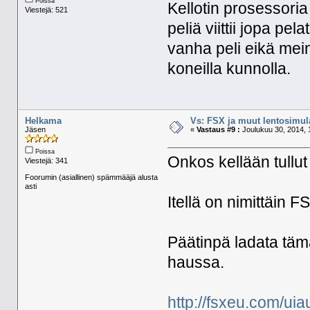
Poissa
Kellotin prosessoria
Viestejä: 521
peliä viittii jopa p
vanha peli eikä mei
koneilla kunnolla.
Helkama
Vs: FSX ja muut lentosimula
Jäsen
«
Vastaus #9 :
Joulukuu 30, 2014, 
Poissa
Onkos kellään tullu
Viestejä: 341
Foorumin (asiallinen) spämmääjä alusta
asti
Itellä on nimittäin F
Päätinpä ladata täm
haussa.
http://fsxeu.com/uia