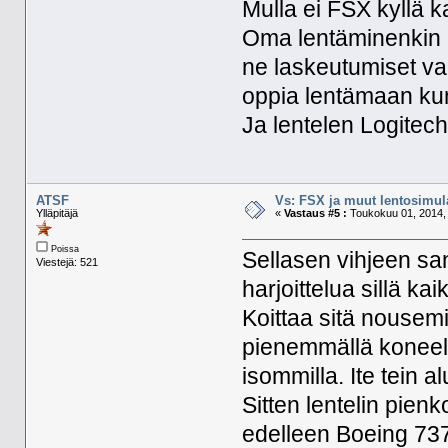
Mulla ei FSX kyllä ka
Oma lentäminenkin o
ne laskeutumiset va
oppia lentämaan kunno
Ja lentelen Logitech 
ATSF
Vs: FSX ja muut lentosimula
Ylläpitäjä
«
Vastaus #5 :
Toukokuu 01, 2014, 
Poissa
Sellasen vihjeen san
Viestejä: 521
harjoittelua sillä k
Koittaa sitä nousemi
pienemmällä koneella
isommilla. Ite tein 
Sitten lentelin pienk
edelleen Boeing 737-