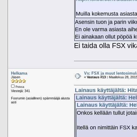
Muilla kokemusta asiast
Asensin tuon ja parin viik
En ole varma asiasta aihe
Ei ainakaan ollut pöpöä 
Ei taida olla FSX vi
Helkama
Vs: FSX ja muut lentosimula
Jäsen
«
Vastaus #13 :
Maaliskuu 28, 2015
Poissa
Lainaus käyttäjältä: Hit
Viestejä: 341
Lainaus käyttäjältä: He
Foorumin (asiallinen) spämmääjä alusta
asti
Lainaus käyttäjältä: H
Onkos kellään tullut jot
Itellä on nimittäin FSX ka