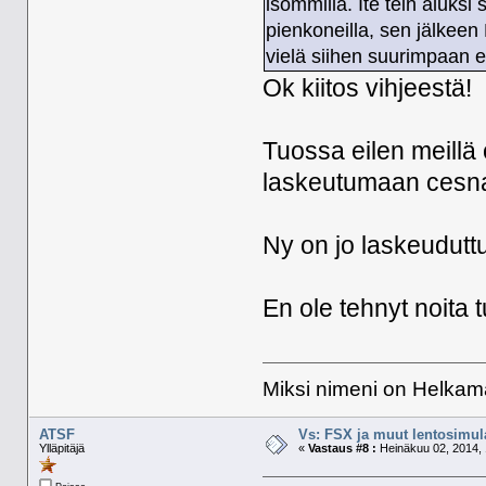
isommilla. Ite tein aluksi
pienkoneilla, sen jälkeen
vielä siihen suurimpaan e
Ok kiitos vihjeestä!
Tuossa eilen meillä
laskeutumaan cesnal
Ny on jo laskeudutt
En ole tehnyt noita t
Miksi nimeni on Helkama
ATSF
Vs: FSX ja muut lentosimula
Ylläpitäjä
«
Vastaus #8 :
Heinäkuu 02, 2014, 