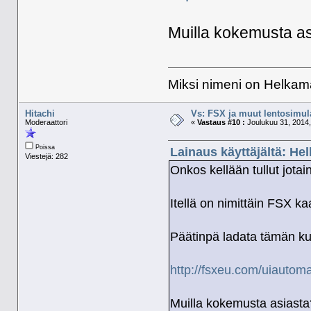
Muilla kokemusta a
Miksi nimeni on Helkama
Hitachi
Vs: FSX ja muut lentosimula
Moderaattori
«
Vastaus #10 :
Joulukuu 31, 2014,
Poissa
Lainaus käyttäjältä: He
Viestejä: 282
Onkos kellään tullut jot
Itellä on nimittäin FSX kaa
Päätinpä ladata tämän ku
http://fsxeu.com/uiautoma
Muilla kokemusta asiasta