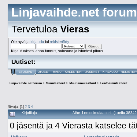
Linjavaihde.net forum
Tervetuloa
Vieras
Ole hyvä ja
kirjaudu
tai
rekisteröidy
.
Kirjautuaksesi anna tunnus, salasana ja istuntosi pituus
Uutiset:
ETUSIVU
OHJEET
HAKU
KALENTERI
JÄSENET
KIRJAUDU
REKISTER
Linjavaihde.net forum
>
Simulaattorit
>
Muut simulaattorit
>
Lentosimulaattorit
Sivuja: [
1
]
2
3
4
Kirjoittaja
Aihe: Lentosimulaattorit (Luettu 38342
0 jäsentä ja 4 Vierasta katselee tä