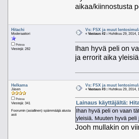
aikaa/kiinnostusta p
Hitachi
Vs: FSX ja muut lentosimula
Moderaattori
«
Vastaus #2 :
Huhtikuu 29, 2014, 
Poissa
Ihan hyvä peli on va
Viestejä: 282
ja errorit aika yleis
Helkama
Vs: FSX ja muut lentosimula
Jäsen
«
Vastaus #3 :
Huhtikuu 29, 2014, 
Poissa
Lainaus käyttäjältä: Hit
Viestejä: 341
Ihan hyvä peli on vaan tät
Foorumin (asiallinen) spämmääjä alusta
asti
yleisiä. Muuten hyvä peli j
Jooh mullakin on vii