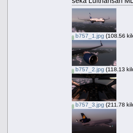
sekä Lufthansan MD-
b757_1.jpg
(108.56 kil
b757_2.jpg
(118.13 kil
b757_3.jpg
(211.78 kil