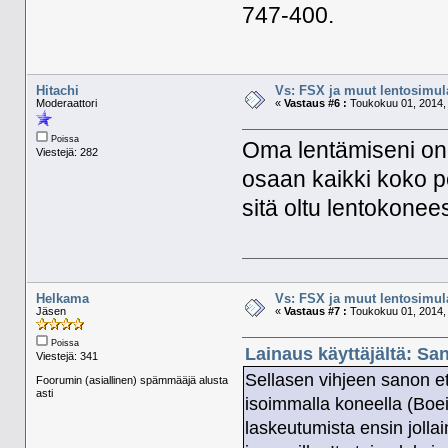
747-400.
Hitachi
Vs: FSX ja muut lentosimula
Moderaattori
«
Vastaus #6 :
Toukokuu 01, 2014, 
Poissa
Oma lentämiseni on 
Viestejä: 282
osaan kaikki koko pe
sitä oltu lentokonee
Helkama
Vs: FSX ja muut lentosimula
Jäsen
«
Vastaus #7 :
Toukokuu 01, 2014, 
Poissa
Lainaus käyttäjältä: Sa
Viestejä: 341
Sellasen vihjeen sanon ett
Foorumin (asiallinen) spämmääjä alusta
asti
isoimmalla koneella (Boei
laskeutumista ensin jolla