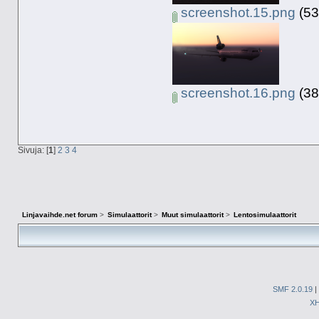
screenshot.15.png
(53
screenshot.16.png
(38
Sivuja: [
1
]
2
3
4
Linjavaihde.net forum
>
Simulaattorit
>
Muut simulaattorit
>
Lentosimulaattorit
SMF 2.0.19
|
X