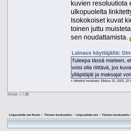
kuvien resoluutiota 
ulkopuolelta linkite
Isokokoiset kuvat ki
toinen juttu muistet
sen noudattamista.
Lainaus käyttäjältä: Di
Tuleepa tässä mieleen, et
voisi olla riittävä, jos ku
ylläpitäjät ja maksajat v
«
Viimeksi muokattu: Elokuu 15, 2025, 22:4
Sivuja:
1
2
[
3
]
Linjavaihde.net forum
>
Yleinen keskustelu
>
Linjavaihde.net
>
Yleinen keskustelu -