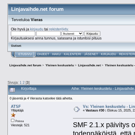
Linjavaihde.net forum
Tervetuloa
Vieras
Ole hyvä ja
kirjaudu
tai
rekisteröidy
.
Kirjautuaksesi anna tunnus, salasana ja istuntosi pituus
Uutiset:
ETUSIVU
OHJEET
HAKU
KALENTERI
JÄSENET
KIRJAUDU
REKISTER
Linjavaihde.net forum
>
Yleinen keskustelu
>
Linjavaihde.net
>
Yleinen keskustelu -
Sivuja:
1
2
[
3
]
Kirjoittaja
Aihe: Yleinen keskustelu - Linjavaihde
0 jäsentä ja 4 Vierasta katselee tätä aihetta.
ATSF
Vs: Yleinen keskustelu - Li
Ylläpitäjä
«
Vastaus #30 :
Elokuu 15, 2025, 2
Poissa
SMF 2.1.x päivitys o
Viestejä: 521
todennäköistä, että 