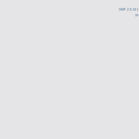
SMF 2.0.19
|
X