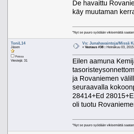
De havaittu Rovanie
käy muutaman kerran
"Nyt se puuro syödään vikisemättä saatan
ToniL14
Vs: Junahavaintoja/Missä K
Jäsen
«
Vastaus #38 :
Heinäkuu 03, 2015,
Poissa
Eilen aamuna Kemij
Viestejä: 31
tasoristeysonnettom
ja Rovaniemen välill
seuraavalla kokoo
28414+Ed 28015+Ed
oli tuotu Rovanieme
"Nyt se puuro syödään vikisemättä saatan