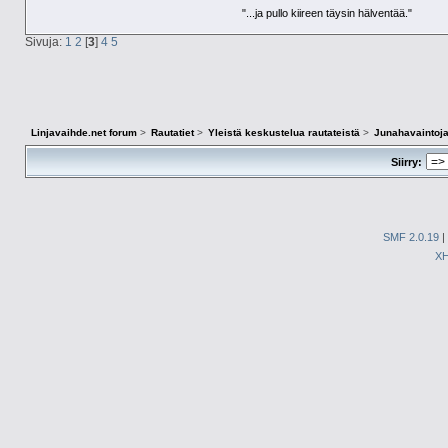
"...ja pullo kiireen täysin hälventää."
Sivuja:
1
2
[
3
]
4
5
Linjavaihde.net forum
>
Rautatiet
>
Yleistä keskustelua rautateistä
>
Junahavaintoja
Siirry:
SMF 2.0.19
|
X