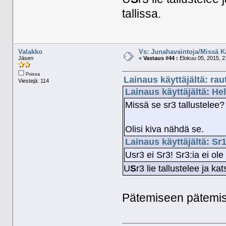
tallissa.
Valakko
Vs: Junahavaintoja/Missä K
Jäsen
«
Vastaus #44 :
Elokuu 05, 2015, 2
Poissa
Lainaus käyttäjältä: rau
Viestejä: 114
Lainaus käyttäjältä: He
Missä se sr3 tallustelee?
Olisi kiva nähdä se.
Lainaus käyttäjältä: Sr1
Usr3 ei Sr3! Sr3:ia ei ol
U
S
r3 lie tallustelee ja k
Pätemiseen pätemis