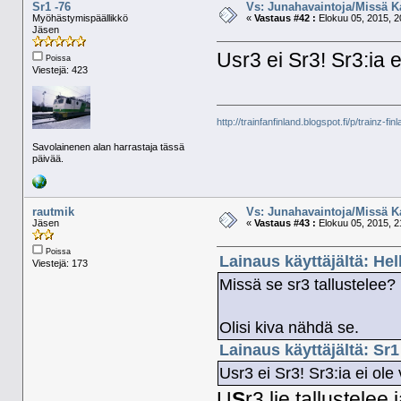
Sr1 -76
Vs: Junahavaintoja/Missä K
Myöhästymispäällikkö
«
Vastaus #42 :
Elokuu 05, 2015, 2
Jäsen
Usr3 ei Sr3! Sr3:ia 
Poissa
Viestejä: 423
http://trainfanfinland.blogspot.fi/p/trainz-fin
Savolainenen alan harrastaja tässä
päivää.
rautmik
Vs: Junahavaintoja/Missä K
Jäsen
«
Vastaus #43 :
Elokuu 05, 2015, 2
Poissa
Lainaus käyttäjältä: He
Viestejä: 173
Missä se sr3 tallustelee?
Olisi kiva nähdä se.
Lainaus käyttäjältä: Sr1
Usr3 ei Sr3! Sr3:ia ei ol
U
S
r3 lie tallustele