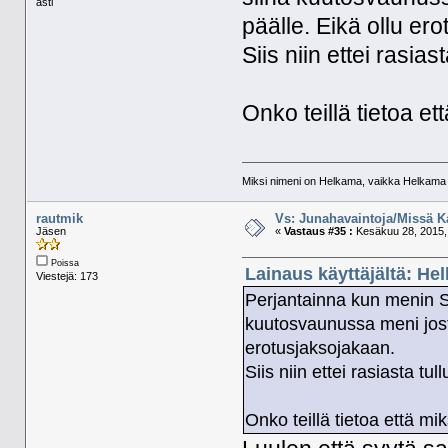
asti
päälle. Eikä ollu er
Siis niin ettei rasias
Onko teillä tietoa et
Miksi nimeni on Helkama, vaikka Helkama py
rautmik
Vs: Junahavaintoja/Missä K
Jäsen
«
Vastaus #35 :
Kesäkuu 28, 2015, 
Poissa
Lainaus käyttäjältä: He
Viestejä: 173
Perjantainna kun menin S9
kuutosvaunussa meni josta
erotusjaksojakaan.
Siis niin ettei rasiasta tul
Onko teillä tietoa että mi