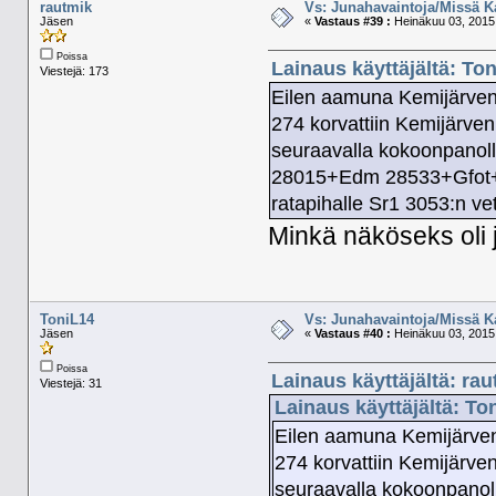
rautmik
Vs: Junahavaintoja/Missä K
Jäsen
«
Vastaus #39 :
Heinäkuu 03, 2015,
Poissa
Lainaus käyttäjältä: To
Viestejä: 173
Eilen aamuna Kemijärven 
274 korvattiin Kemijärven
seuraavalla kokoonpano
28015+Edm 28533+Gfot+3
ratapihalle Sr1 3053:n v
Minkä näköseks oli
ToniL14
Vs: Junahavaintoja/Missä K
Jäsen
«
Vastaus #40 :
Heinäkuu 03, 2015,
Poissa
Lainaus käyttäjältä: ra
Viestejä: 31
Lainaus käyttäjältä: To
Eilen aamuna Kemijärven 
274 korvattiin Kemijärven
seuraavalla kokoonpan