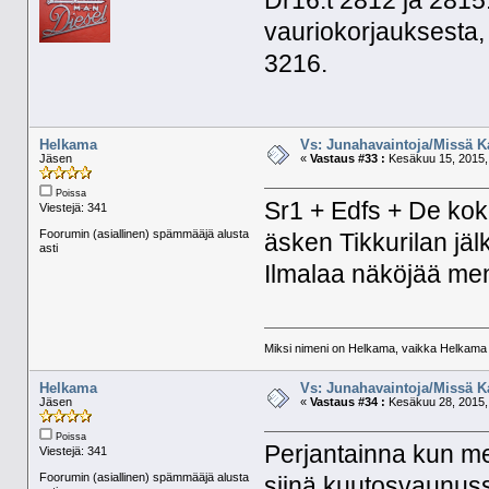
Dr16:t 2812 ja 2815.
vauriokorjauksesta, 
3216.
Helkama
Vs: Junahavaintoja/Missä K
Jäsen
«
Vastaus #33 :
Kesäkuu 15, 2015, 
Poissa
Sr1 + Edfs + De kok
Viestejä: 341
Foorumin (asiallinen) spämmääjä alusta
äsken Tikkurilan jäl
asti
Ilmalaa näköjää me
Miksi nimeni on Helkama, vaikka Helkama py
Helkama
Vs: Junahavaintoja/Missä K
Jäsen
«
Vastaus #34 :
Kesäkuu 28, 2015, 
Poissa
Perjantainna kun men
Viestejä: 341
Foorumin (asiallinen) spämmääjä alusta
siinä kuutosvaunuss