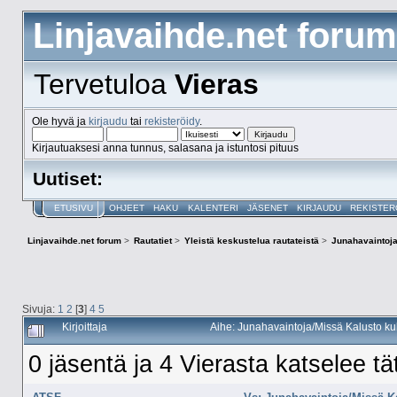
Linjavaihde.net forum
Tervetuloa
Vieras
Ole hyvä ja
kirjaudu
tai
rekisteröidy
.
Kirjautuaksesi anna tunnus, salasana ja istuntosi pituus
Uutiset:
ETUSIVU
OHJEET
HAKU
KALENTERI
JÄSENET
KIRJAUDU
REKISTER
Linjavaihde.net forum
>
Rautatiet
>
Yleistä keskustelua rautateistä
>
Junahavaintoja
Sivuja:
1
2
[
3
]
4
5
Kirjoittaja
Aihe: Junahavaintoja/Missä Kalusto ku
0 jäsentä ja 4 Vierasta katselee tä