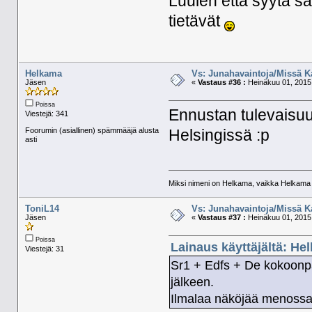
Luulen että syytä saa
tietävät
Helkama
Vs: Junahavaintoja/Missä K
Jäsen
«
Vastaus #36 :
Heinäkuu 01, 2015,
Poissa
Ennustan tulevaisuut
Viestejä: 341
Foorumin (asiallinen) spämmääjä alusta
Helsingissä :p
asti
Miksi nimeni on Helkama, vaikka Helkama py
ToniL14
Vs: Junahavaintoja/Missä K
Jäsen
«
Vastaus #37 :
Heinäkuu 01, 2015,
Poissa
Lainaus käyttäjältä: He
Viestejä: 31
Sr1 + Edfs + De kokoonpa
jälkeen.
Ilmalaa näköjää menossa