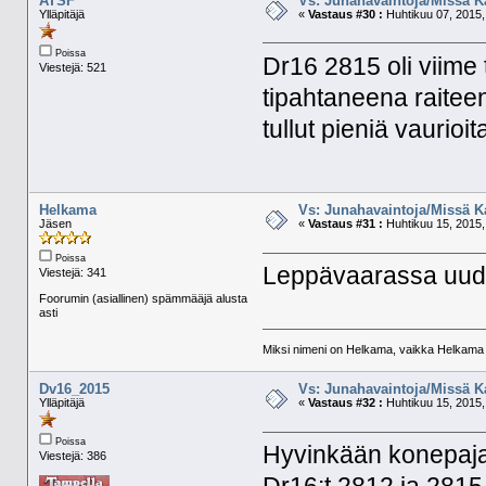
ATSF
Vs: Junahavaintoja/Missä K
Ylläpitäjä
«
Vastaus #30 :
Huhtikuu 07, 2015,
Poissa
Dr16 2815 oli viime 
Viestejä: 521
tipahtaneena raitee
tullut pieniä vaurio
Helkama
Vs: Junahavaintoja/Missä K
Jäsen
«
Vastaus #31 :
Huhtikuu 15, 2015,
Poissa
Leppävaarassa uudet
Viestejä: 341
Foorumin (asiallinen) spämmääjä alusta
asti
Miksi nimeni on Helkama, vaikka Helkama py
Dv16_2015
Vs: Junahavaintoja/Missä K
Ylläpitäjä
«
Vastaus #32 :
Huhtikuu 15, 2015,
Poissa
Hyvinkään konepajal
Viestejä: 386