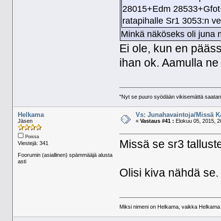
28015+Edm 28533+Gfot+3
ratapihalle Sr1 3053:n v
Minkä näköseks oli juna
Ei ole, kun en pääs
ihan ok. Aamulla n
"Nyt se puuro syödään vikisemättä saatan
Helkama
Vs: Junahavaintoja/Missä K
Jäsen
«
Vastaus #41 :
Elokuu 05, 2015, 2
Poissa
Missä se sr3 tallust
Viestejä: 341
Foorumin (asiallinen) spämmääjä alusta
asti
Olisi kiva nähdä se.
Miksi nimeni on Helkama, vaikka Helkama py