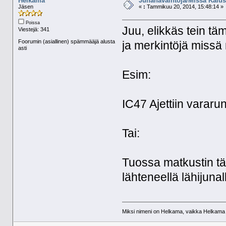
Helkama
Junahavaintoja/Missä Kalus
Jäsen
«
:
Tammikuu 20, 2014, 15:48:14 »
Poissa
Juu, elikkäs tein tä
Viestejä: 341
Foorumin (asiallinen) spämmääjä alusta
ja merkintöjä missä 
asti
Esim:
IC47 Ajettiin vararu
Tai:
Tuossa matkustin t
lähteneellä lähijunal
Miksi nimeni on Helkama, vaikka Helkama py