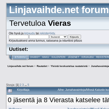
Linjavaihde.net forum
Tervetuloa
Vieras
Ole hyvä ja
kirjaudu
tai
rekisteröidy
.
Kirjautuaksesi anna tunnus, salasana ja istuntosi pituus
Uutiset:
ETUSIVU
OHJEET
HAKU
KALENTERI
JÄSENET
KIRJAUDU
REKISTER
Linjavaihde.net forum
>
Rautatiet
>
Yleistä keskustelua rautateistä
>
Junahavaintoja
Sivuja: [
1
]
2
3
...
5
Kirjoittaja
Aihe: Junahavaintoja/Missä Kalusto ku
0 jäsentä ja 8 Vierasta katselee tä