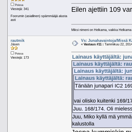
Poissa
Eilen ajettiin 109 va
Viestejä: 341
Foorumin (asiallinen) spämmääjä alusta
asti
Miksi nimeni on Helkama, vaikka Helkama py
rautmik
Vs: Junahavaintoja/Missä K
Jäsen
«
Vastaus #11 :
Tammikuu 22, 2014,
Poissa
Lainaus käyttäjältä: jun
Viestejä: 173
Lainaus käyttäjältä: ra
Lainaus käyttäjältä: ju
Lainaus käyttäjältä: r
Tänään junapari IC2 169
vai olisko kuitenki 169/
Juu. 168/174. Oli mieles
Juu, Miko kyllä mä ymmärr
kalustolla