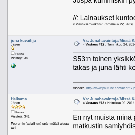
Jospa kummiskin py
//: Lainaukset kunto
«
Viimeksi muokattu: Tammikuu 22, 2014, 1
juna kuvailija
Vs: Junahavaintoja/Missä K
Jäsen
«
Vastaus #12 :
Tammikuu 24, 2014
Poissa
S53:n toinen yksikk
Viestejä: 34
takas ja juna lähti k
Videoita:
http://www.youtube.com/user/Sup
Helkama
Vs: Junahavaintoja/Missä K
Jäsen
«
Vastaus #13 :
Helmikuu 02, 2014,
Poissa
En nyt muista minä p
Viestejä: 341
Foorumin (asiallinen) spämmääjä alusta
matkustin samiyhdist
asti