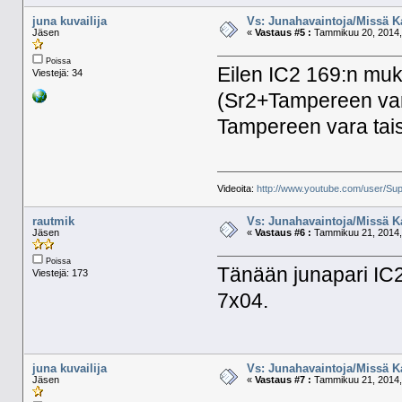
juna kuvailija
Vs: Junahavaintoja/Missä K
Jäsen
«
Vastaus #5 :
Tammikuu 20, 2014,
Poissa
Eilen IC2 169:n mu
Viestejä: 34
(Sr2+Tampereen vara
Tampereen vara tais
Videoita:
http://www.youtube.com/user/Sup
rautmik
Vs: Junahavaintoja/Missä K
Jäsen
«
Vastaus #6 :
Tammikuu 21, 2014,
Poissa
Tänään junapari IC2
Viestejä: 173
7x04.
juna kuvailija
Vs: Junahavaintoja/Missä K
Jäsen
«
Vastaus #7 :
Tammikuu 21, 2014,