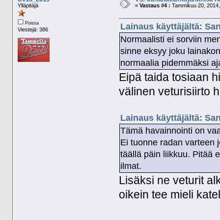
Ylläpitäjä
«
Vastaus #4 :
Tammikuu 20, 2014,
Poissa
Lainaus käyttäjältä: Sa
Viestejä: 386
Normaalisti ei sorviin men
sinne eksyy joku lainakon
normaalia pidemmäksi aj
Eipä taida tosiaan hi
välinen veturisiirto 
Lainaus käyttäjältä: Sa
Tämä havainnointi on vaan
Ei tuonne radan varteen jo
täällä päin liikkuu. Pit
ilmat.
Lisäksi ne veturit al
oikein tee mieli kate