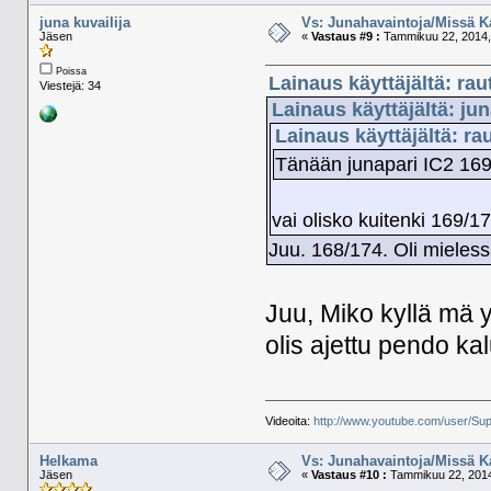
juna kuvailija
Vs: Junahavaintoja/Missä K
Jäsen
«
Vastaus #9 :
Tammikuu 22, 2014,
Poissa
Lainaus käyttäjältä: ra
Viestejä: 34
Lainaus käyttäjältä: ju
Lainaus käyttäjältä: r
Tänään junapari IC2 169/
vai olisko kuitenki 169/1
Juu. 168/174. Oli mieles
Juu, Miko kyllä mä 
olis ajettu pendo kal
Videoita:
http://www.youtube.com/user/Sup
Helkama
Vs: Junahavaintoja/Missä K
Jäsen
«
Vastaus #10 :
Tammikuu 22, 2014