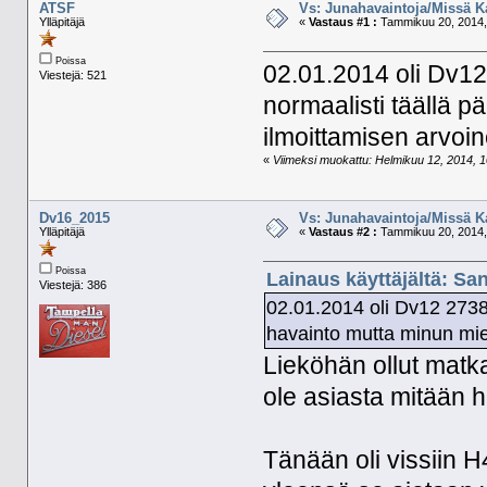
ATSF
Vs: Junahavaintoja/Missä K
Ylläpitäjä
«
Vastaus #1 :
Tammikuu 20, 2014,
Poissa
02.01.2014 oli Dv1
Viestejä: 521
normaalisti täällä 
ilmoittamisen arvoin
«
Viimeksi muokattu: Helmikuu 12, 2014, 10
Dv16_2015
Vs: Junahavaintoja/Missä K
Ylläpitäjä
«
Vastaus #2 :
Tammikuu 20, 2014,
Poissa
Lainaus käyttäjältä: Sa
Viestejä: 386
02.01.2014 oli Dv12 2738 
havainto mutta minun mie
Lieköhän ollut matka
ole asiasta mitään 
Tänään oli vissiin H