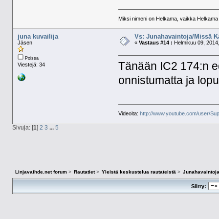
Miksi nimeni on Helkama, vaikka Helkama py
juna kuvailija
Vs: Junahavaintoja/Missä K
Jäsen
«
Vastaus #14 :
Helmikuu 09, 2014,
Poissa
Tänään IC2 174:n edo
Viestejä: 34
onnistumatta ja lopul
Videoita:
http://www.youtube.com/user/Sup
Sivuja: [
1
]
2
3
...
5
Linjavaihde.net forum
>
Rautatiet
>
Yleistä keskustelua rautateistä
>
Junahavaintoja
Siirry: