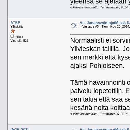
yleensä se ajetaan y
«
Viimeksi muokattu: Tammikuu 20, 2014, 1
ATSF
Vs: Junahavaintoja/Missä K
Ylläpitäjä
«
Vastaus #3 :
Tammikuu 20, 2014,
Poissa
Normaalisti ei sorvi
Viestejä: 521
Ylivieskan tallilla.
sen merkki että kys
ajaksi Pohjoiseen.
Tämä havainnointi o
palvelu lopetettiin.
sen takia että saa se
kesänä noita koitt
«
Viimeksi muokattu: Tammikuu 20, 2014, 1
Dv16_2015
Vs: Junahavaintoja/Missä K