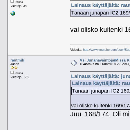
Poissa
Lainaus käyttäjältä: ra
Viestejä: 34
Tänään junapari IC2 169/
vai olisko kuitenki 
Videoita:
http://www.youtube.com/user/Sup
rautmik
Vs: Junahavaintoja/Missä K
Jäsen
«
Vastaus #8 :
Tammikuu 22, 2014,
Poissa
Lainaus käyttäjältä: jun
Viestejä: 173
Lainaus käyttäjältä: ra
Tänään junapari IC2 169/
vai olisko kuitenki 169/1
Juu. 168/174. Oli m