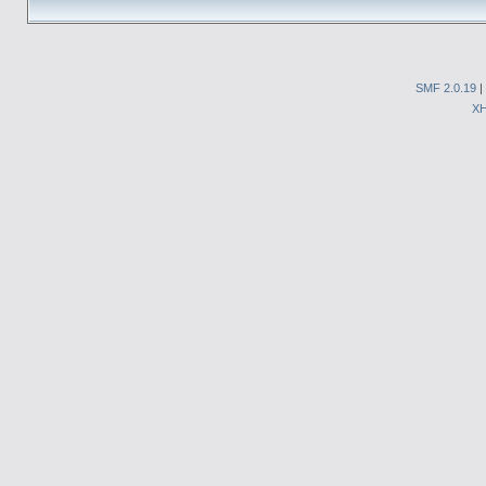
SMF 2.0.19
|
X