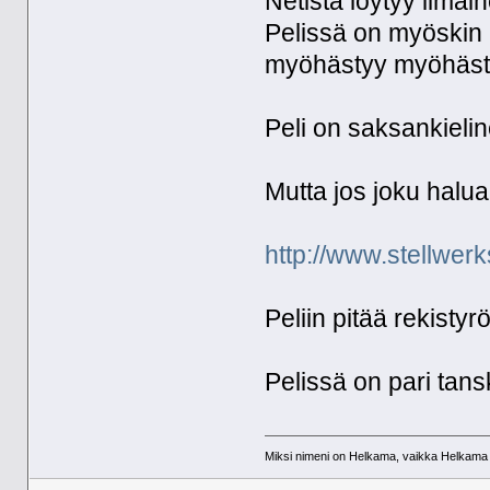
Netistä löytyy ilmain
Pelissä on myöskin 
myöhästyy myöhästy
Peli on saksankielin
Mutta jos joku haluaa
http://www.stellwer
Peliin pitää rekist
Pelissä on pari tans
Miksi nimeni on Helkama, vaikka Helkama py