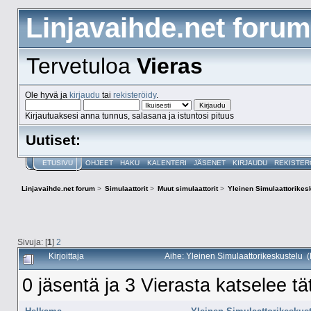
Linjavaihde.net forum
Tervetuloa
Vieras
Ole hyvä ja
kirjaudu
tai
rekisteröidy
.
Kirjautuaksesi anna tunnus, salasana ja istuntosi pituus
Uutiset:
ETUSIVU
OHJEET
HAKU
KALENTERI
JÄSENET
KIRJAUDU
REKISTER
Linjavaihde.net forum
>
Simulaattorit
>
Muut simulaattorit
>
Yleinen Simulaattorikes
Sivuja: [
1
]
2
Kirjoittaja
Aihe: Yleinen Simulaattorikeskustelu 
0 jäsentä ja 3 Vierasta katselee tä