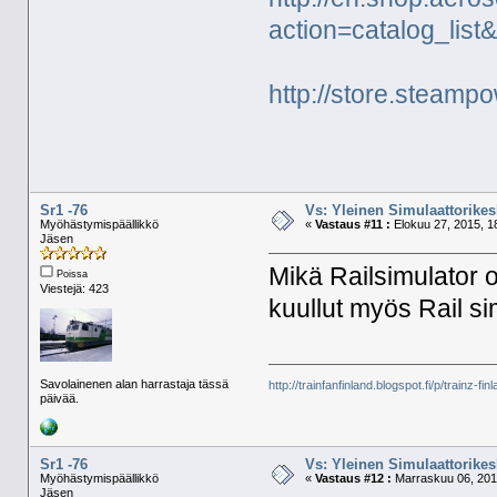
action=catalog_li
http://store.steam
Sr1 -76
Vs: Yleinen Simulaattorikes
Myöhästymispäällikkö
«
Vastaus #11 :
Elokuu 27, 2015, 1
Jäsen
Mikä Railsimulator o
Poissa
Viestejä: 423
kuullut myös Rail si
Savolainenen alan harrastaja tässä
http://trainfanfinland.blogspot.fi/p/trainz-fin
päivää.
Sr1 -76
Vs: Yleinen Simulaattorikes
Myöhästymispäällikkö
«
Vastaus #12 :
Marraskuu 06, 2017
Jäsen