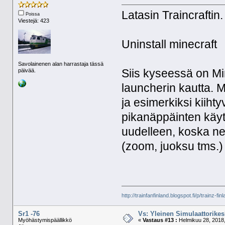
Latasin Traincraftin
Poissa
Viestejä: 423
Uninstall minecraft
Savolainenen alan harrastaja tässä
päivää.
Siis kyseessä on Min
launcherin kautta. M
ja esimerkiksi kiihty
pikanäppäinten käyt
uudelleen, koska ne
(zoom, juoksu tms.)
http://trainfanfinland.blogspot.fi/p/trainz-fin
Sr1 -76
Vs: Yleinen Simulaattorikes
Myöhästymispäällikkö
«
Vastaus #13 :
Helmikuu 28, 2018,