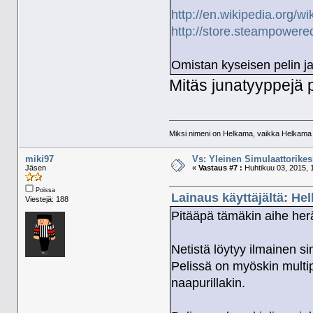
http://en.wikipedia.or
http://store.steampower
Omistan kyseisen pelin j
Mitäs junatyyppejä 
Miksi nimeni on Helkama, vaikka Helkama py
miki97
Vs: Yleinen Simulaattorikes
Jäsen
«
Vastaus #7 :
Huhtikuu 03, 2015, 
Poissa
Lainaus käyttäjältä: He
Viestejä: 188
Pitääpä tämäkin aihe her
Netistä löytyy ilmainen si
Pelissä on myöskin multi
naapurillakin.