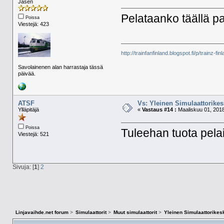
Jäsen
Pelataanko täällä 
Poissa
Viestejä: 423
http://trainfanfinland.blogspot.fi/p/trainz-fin
Savolainenen alan harrastaja tässä
päivää.
ATSF
Vs: Yleinen Simulaattorikes
Ylläpitäjä
«
Vastaus #14 :
Maaliskuu 01, 2018
Poissa
Tuleehan tuota pelai
Viestejä: 521
Sivuja: [
1
]
2
Linjavaihde.net forum
>
Simulaattorit
>
Muut simulaattorit
>
Yleinen Simulaattorikes