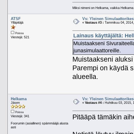
Miksi nimeni on Helkama, vaikka Helkama py
ATSF
Vs: Yleinen Simulaattorikes
Ylläpitäjä
«
Vastaus #3 :
Tammikuu 04, 2014,
Poissa
Lainaus käyttäjältä: He
Viestejä: 521
Muistaakseni Sivuraiteella
junasimulaattoreille.
Muistaakseni aluksi 
Parempi on käydä sim
alueella.
Helkama
Vs: Yleinen Simulaattorikes
Jäsen
«
Vastaus #4 :
Huhtikuu 03, 2015, 
Poissa
Pitääpä tämäkin aih
Viestejä: 341
Foorumin (asiallinen) spämmääjä alusta
asti