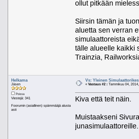
ollut pitkään mieles
Siirsin tämän ja tuo
aluetta sen verran e
simulaattoreista eik
tälle alueelle kaikki
Trainzia, Railworksia
Helkama
Vs: Yleinen Simulaattorikes
Jäsen
«
Vastaus #2 :
Tammikuu 04, 2014,
Poissa
Kiva että teit näin.
Viestejä: 341
Foorumin (asiallinen) spämmääjä alusta
asti
Muistaakseni Sivurai
junasimulaattoreille.