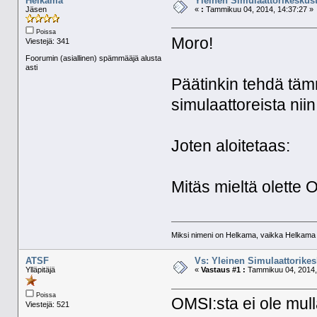
Helkama
Yleinen Simulaattorikeskus
Jäsen
«
:
Tammikuu 04, 2014, 14:37:27 »
Poissa
Moro!
Viestejä: 341
Foorumin (asiallinen) spämmääjä alusta
asti
Päätinkin tehdä täm
simulaattoreista niin
Joten aloitetaas:
Mitäs mieltä olette 
Miksi nimeni on Helkama, vaikka Helkama py
ATSF
Vs: Yleinen Simulaattorikes
Ylläpitäjä
«
Vastaus #1 :
Tammikuu 04, 2014,
Poissa
OMSI:sta ei ole mu
Viestejä: 521