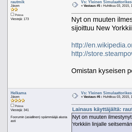
rautmik
Vs: Yleinen Simulaattorikes
Jäsen
«
Vastaus #5 :
Huhtikuu 03, 2015, 
Poissa
Nyt on muuten ilmes
Viestejä: 173
sijoittuu New Yorkkii
http://en.wikiped
http://store.steam
Omistan kyseisen pe
Helkama
Vs: Yleinen Simulaattorikes
Jäsen
«
Vastaus #6 :
Huhtikuu 03, 2015, 
Poissa
Lainaus käyttäjältä: rau
Viestejä: 341
Nyt on muuten ilmestynyt 
Foorumin (asiallinen) spämmääjä alusta
asti
Yorkkiin linjalle seitsemän