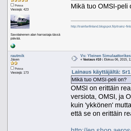
Mikä tuo OMSI-peli
Poissa
Viestejä: 423
http://trainfanfinland.blogspot.fi/p/trainz-fin
Savolainenen alan harrastaja tässä
päivää.
rautmik
Vs: Yleinen Simulaattorikes
Jäsen
«
Vastaus #10 :
Elokuu 06, 2015, 1
Poissa
Lainaus käyttäjältä: Sr1
Viestejä: 173
Mikä tuo OMSI-peli on?
OMSI on erittäin rea
versiota, OMSI, ja O
kuin 'ykkönen' mutt
että se on erittäin re
http://en.shop.aero