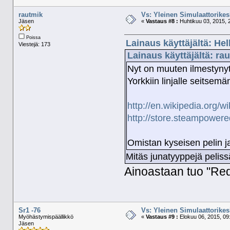
rautmik
Vs: Yleinen Simulaattorikes
Jäsen
«
Vastaus #8 :
Huhtikuu 03, 2015, 
Poissa
Lainaus käyttäjältä: He
Viestejä: 173
Lainaus käyttäjältä: ra
Nyt on muuten ilmestynyt
Yorkkiin linjalle seitsemä
http://en.wikipedia.or
http://store.steampower
Omistan kyseisen pelin j
Mitäs junatyyppejä peliss
Ainoastaan tuo "Redb
Sr1 -76
Vs: Yleinen Simulaattorikes
Myöhästymispäällikkö
«
Vastaus #9 :
Elokuu 06, 2015, 09
Jäsen