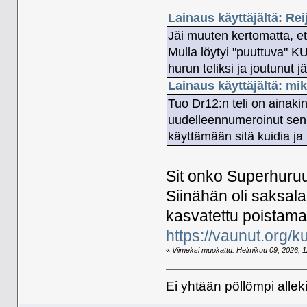
Lainaus käyttäjältä: Re
Jäi muuten kertomatta, ett
Mulla löytyi "puuttuva" KU
hurun teliksi ja joutunut j
Lainaus käyttäjältä: mi
Tuo Dr12:n teli on ainaki
uudelleennumeroinut sen 
käyttämään sitä kuidia ja
Sit onko Superhuruu
Siinähän oli saksala
kasvatettu poistamal
https://vaunut.org/
«
Viimeksi muokattu: Helmikuu 09, 2026, 12
Ei yhtään pöllömpi alleki