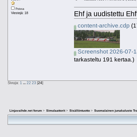
Poissa
Ehf ja uudistettu Ehf
Viestejä: 18
content-archive.cdp
(1
Screenshot 2026-07-1
tarkasteltu 191 kertaa.)
Sivuja:
1
...
22
23
[
24
]
Linjavaihde.net forum
>
Simulaattorit
>
Sisällöntuotto
>
Suomalainen junakalusto Tra