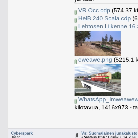
VR Occ.cdp
(574.37 ki
HelB 240 Scala.cdp
(6
Lehtosen Liikenne 16 
eweawe.png
(5215.1 k
WhatsApp_Imweawewe
kilotavua, 1416x973 - ta
Cyberspark
Vs: Suomalainen junakalusto 
Jäsen
«
Vastaus #356 :
Heinäkuu 14, 2026, 