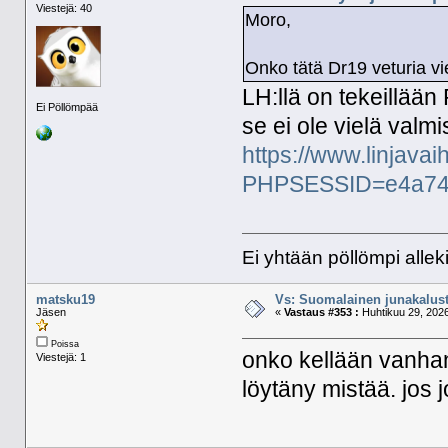
Viestejä: 40
Moro,
Onko tätä Dr19 veturia vi
LH:llä on tekeillään
Ei Pöllömpää
se ei ole vielä valm
https://www.linjava
PHPSESSID=e4a74
Ei yhtään pöllömpi alleki
matsku19
Vs: Suomalainen junakalust
Jäsen
«
Vastaus #353 :
Huhtikuu 29, 2026
Poissa
onko kellään vanhan
Viestejä: 1
löytäny mistää. jos j