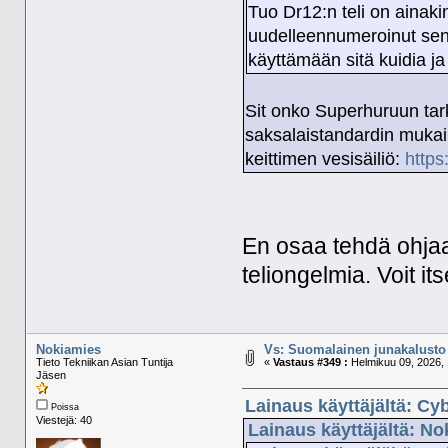
Tuo Dr12:n teli on ainaki
uudelleennumeroinut sen
käyttämään sitä kuidia j
Sit onko Superhuruun tar
saksalaistandardin mukain
keittimen vesisäiliö:
https
En osaa tehdä ohjaam
teliongelmia. Voit its
Nokiamies
Vs: Suomalainen junakalusto 
Tieto Tekniikan Asian Tuntija
«
Vastaus #349 :
Helmikuu 09, 2026, 
Jäsen
Lainaus käyttäjältä: Cy
Poissa
Viestejä: 40
Lainaus käyttäjältä: No