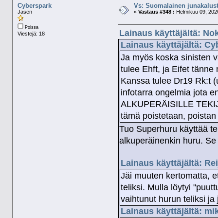
Cyberspark
Vs: Suomalainen junakalust
Jäsen
«
Vastaus #348 :
Helmikuu 09, 2026
Poissa
Lainaus käyttäjältä: No
Viestejä: 18
Lainaus käyttäjältä: Cy
Ja myös koska sinisten va
tulee Ehft, ja Eifet tänn
Kanssa tulee Dr19 Rk:t (u
infotarra ongelmia jota e
ALKUPERÄISILLE TEKIJÖI
tämä poistetaan, poistan
Tuo Superhuru käyttää te
alkuperäinenkin huru. Se 
Lainaus käyttäjältä: Re
Jäi muuten kertomatta, et
teliksi. Mulla löytyi "puu
vaihtunut hurun teliksi ja
Lainaus käyttäjältä: mi