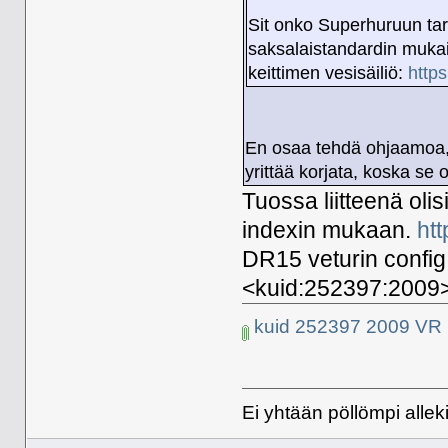
Sit onko Superhuruun tar
saksalaistandardin mukain
keittimen vesisäiliö:
http
En osaa tehdä ohjaamoa, ta
yrittää korjata, koska se o
Tuossa liitteenä olis
indexin mukaan.
htt
DR15 veturin config
<kuid:252397:2009> j
kuid 252397 2009 VR 
Ei yhtään pöllömpi alleki