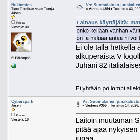
Nokiamies
Vs: Suomalainen junakalust
Tieto Tekniikan Asian Tuntija
«
Vastaus #354 :
Toukokuu 03, 202
Jäsen
Lainaus käyttäjältä: ma
Poissa
Viestejä: 40
onko kellään vanhan värit
on ja haluaa antaa ni voi l
Ei ole tällä hetkell
alkuperäistä V logol
Ei Pöllömpää
Juhani 82 italialai
Ei yhtään pöllömpi alleki
Cyberspark
Vs: Suomalainen junakalusto 
Jäsen
«
Vastaus #355 :
Heinäkuu 14, 2026, 
Poissa
Laitoin muutaman S
Viestejä: 18
pitää ajaa nykyisen p
junaa.