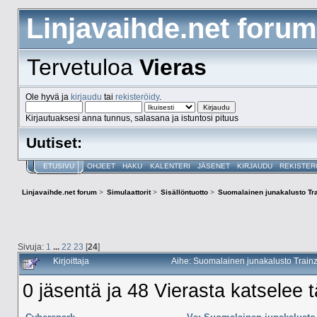
Linjavaihde.net forum
Tervetuloa
Vieras
Ole hyvä ja
kirjaudu
tai
rekisteröidy
.
Kirjautuaksesi anna tunnus, salasana ja istuntosi pituus
Uutiset:
ETUSIVU
OHJEET
HAKU
KALENTERI
JÄSENET
KIRJAUDU
REKISTER
Linjavaihde.net forum
>
Simulaattorit
>
Sisällöntuotto
>
Suomalainen junakalusto Tra
Sivuja:
1
...
22
23
[
24
]
Kirjoittaja
Aihe: Suomalainen junakalusto Trainz
0 jäsentä ja 48 Vierasta katselee t