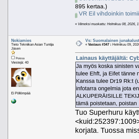
895 kertaa.)
VR Eil vihdoinkin toimi
«
Viimeksi muokattu: Helmikuu 08, 2026, 1
Nokiamies
Vs: Suomalainen junakalust
Tieto Tekniikan Asian Tuntija
«
Vastaus #347 :
Helmikuu 09, 2026
Jäsen
Lainaus käyttäjältä: Cy
Poissa
Viestejä: 40
Ja myös koska sinisten va
tulee Ehft, ja Eifet tänn
Kanssa tulee Dr19 Rk:t (u
infotarra ongelmia jota e
Ei Pöllömpää
ALKUPERÄISILLE TEKIJÖI
tämä poistetaan, poistan
Tuo Superhuru käyttä
<kuid:252397:1009> 
korjata. Tuossa miss