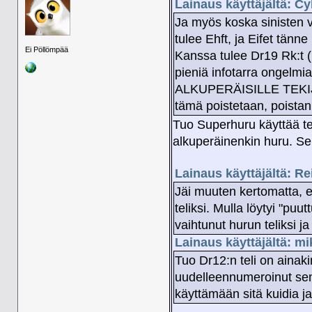
Lainaus käyttäjältä: C
Ja myös koska sinisten v
tulee Ehft, ja Eifet tänn
Ei Pöllömpää
Kanssa tulee Dr19 Rk:t (
pieniä infotarra ongelmia
ALKUPERÄISILLE TEKIJÖ
tämä poistetaan, poistan
Tuo Superhuru käyttää te
alkuperäinenkin huru. Se 
Lainaus käyttäjältä: R
Jäi muuten kertomatta, e
teliksi. Mulla löytyi "pu
vaihtunut hurun teliksi ja
Lainaus käyttäjältä: mi
Tuo Dr12:n teli on ainak
uudelleennumeroinut sen
käyttämään sitä kuidia j