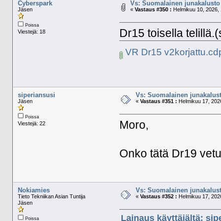
Cyberspark
Vs: Suomalainen junakalusto 
Jäsen
«
Vastaus #350 :
Helmikuu 10, 2026, 
Poissa
Dr15 toisella telillä
Viestejä: 18
VR Dr15 v2korjattu.cd
siperiansusi
Vs: Suomalainen junakalust
Jäsen
«
Vastaus #351 :
Helmikuu 17, 2026
Poissa
Moro,
Viestejä: 22
Onko tätä Dr19 vetu
Nokiamies
Vs: Suomalainen junakalust
Tieto Tekniikan Asian Tuntija
«
Vastaus #352 :
Helmikuu 17, 2026
Jäsen
Lainaus käyttäjältä: sip
Poissa