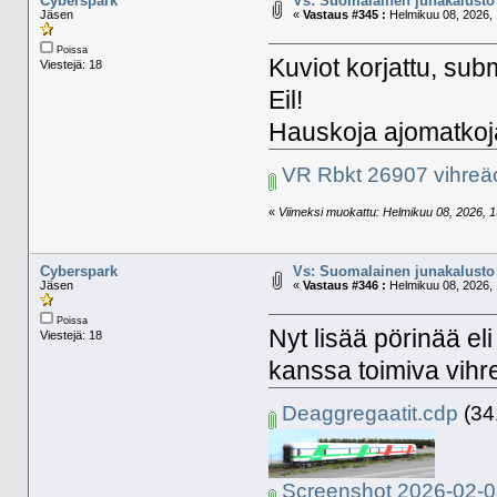
Cyberspark
Vs: Suomalainen junakalusto 
Jäsen
«
Vastaus #345 :
Helmikuu 08, 2026, 
Poissa
Kuviot korjattu, su
Viestejä: 18
Eil!
Hauskoja ajomatkoj
VR Rbkt 26907 vihreä
«
Viimeksi muokattu: Helmikuu 08, 2026, 1
Cyberspark
Vs: Suomalainen junakalusto 
Jäsen
«
Vastaus #346 :
Helmikuu 08, 2026, 
Poissa
Nyt lisää pörinää el
Viestejä: 18
kanssa toimiva vihre
Deaggregaatit.cdp
(341
Screenshot 2026-02-0