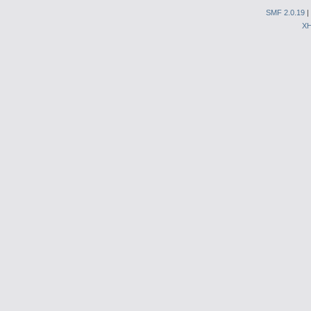
SMF 2.0.19
|
X