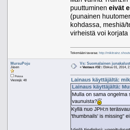
puuttuminen
eivät 
(punainen huutomerk
kohdassa, meshiä/te
virheistä voi korjat
Tekemääni tavaraa:
http://mikitrainz.shout
MursuPoju
Vs: Suomalainen junakalust
Jäsen
«
Vastaus #32 :
Elokuu 01, 2014, 2
Poissa
Lainaus käyttäjältä: mik
Viestejä: 48
Lainaus käyttäjältä: Mu
Mulla on sama ongelma s
vaunuista?
Kyllä nuo JPH:n teräsvau
'thumbnails' is missing" e