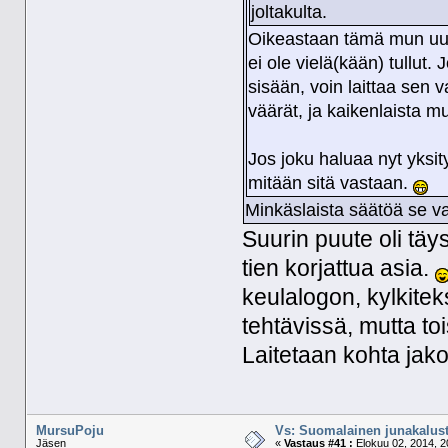
joltakulta.
Oikeastaan tämä mun uude
ei ole vielä(kään) tullut.
sisään, voin laittaa sen v
väärät, ja kaikenlaista m
Jos joku haluaa nyt yksity
mitään sitä vastaan.
Minkäslaista säätöä se va
Suurin puute oli täy
tien korjattua asia.
keulalogon, kylkitek
tehtävissä, mutta to
Laitetaan kohta jak
MursuPoju
Vs: Suomalainen junakalust
Jäsen
«
Vastaus #41 :
Elokuu 02, 2014, 2