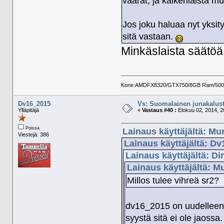
väärät, ja kaikenlaista mu
Jos joku haluaa nyt yksity
sitä vastaan.
Minkäslaista säätöä 
Kone:AMDFX8320/GTX750/8GB Ram/500GB 
Dv16_2015
Vs: Suomalainen junakalust
Ylläpitäjä
«
Vastaus #40 :
Elokuu 02, 2014, 2
Poissa
Lainaus käyttäjältä: Mu
Viestejä: 386
Lainaus käyttäjältä: Dv
Lainaus käyttäjältä: D
Lainaus käyttäjältä: M
Millos tulee vihreä sr2?
dv16_2015 on uudelleenm
syystä sitä ei ole jaossa