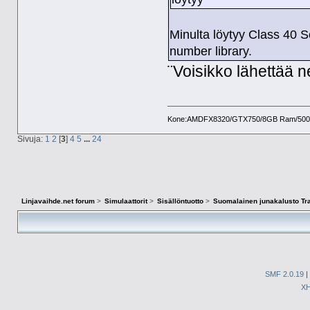
Minulta löytyy Class 40 
number library.
¨Voisikko lähettää n
Kone:AMDFX8320/GTX750/8GB Ram/500GB 
Sivuja:
1
2
[
3
]
4
5
...
24
Linjavaihde.net forum
>
Simulaattorit
>
Sisällöntuotto
>
Suomalainen junakalusto Tra
SMF 2.0.19
|
X