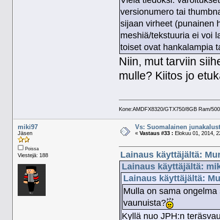
Vielä tiedoksi: varoituks
versionumero tai thumbn
sijaan virheet (punainen 
meshiä/tekstuuria ei voi 
toiset ovat hankalampia 
Niin, mut tarviin sii
mulle? Kiitos jo et
Kone:AMDFX8320/GTX750/8GB Ram/500GB 
miki97
Vs: Suomalainen junakalust
Jäsen
«
Vastaus #33 :
Elokuu 01, 2014, 2
Poissa
Lainaus käyttäjältä: Mu
Viestejä: 188
Lainaus käyttäjältä: mi
Lainaus käyttäjältä: M
Mulla on sama ongelma 
vaunuista?
Kyllä nuo JPH:n teräsvau