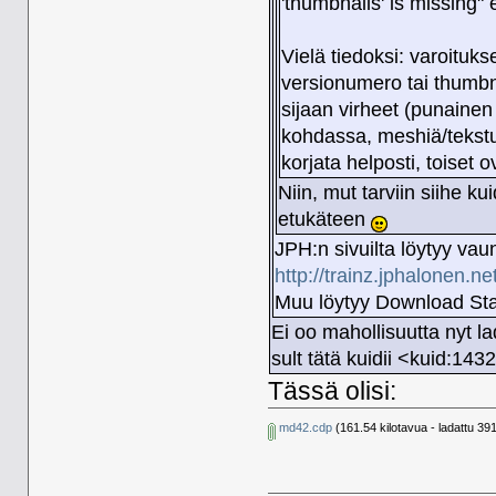
'thumbnails' is missing" 
Vielä tiedoksi: varoituk
versionumero tai thumb
sijaan virheet (punainen
kohdassa, meshiä/tekstu
korjata helposti, toiset
Niin, mut tarviin siihe ku
etukäteen
JPH:n sivuilta löytyy vaunu
http://trainz.jphalonen
Muu löytyy Download Stat
Ei oo mahollisuutta nyt la
sult tätä kuidii <kuid:14
Tässä olisi:
md42.cdp
(161.54 kilotavua - ladattu 39