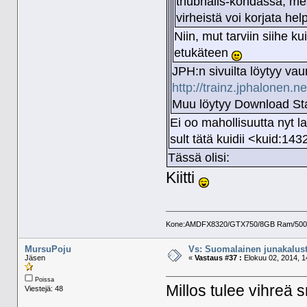
thubnails-kohdassa, mes
virheistä voi korjata he
Niin, mut tarviin siihe ku
etukäteen
JPH:n sivuilta löytyy vaun
http://trainz.jphalonen
Muu löytyy Download Stat
Ei oo mahollisuutta nyt la
sult tätä kuidii <kuid:1
Tässä olisi:
Kiitti
Kone:AMDFX8320/GTX750/8GB Ram/500GB 
MursuPoju
Vs: Suomalainen junakalust
Jäsen
«
Vastaus #37 :
Elokuu 02, 2014, 1
Poissa
Millos tulee vihreä 
Viestejä: 48