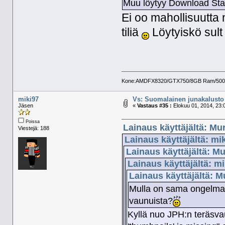
Muu löytyy Download Stat
Ei oo mahollisuutta 
tiliä
Löytyiskö sult
Kone:AMDFX8320/GTX750/8GB Ram/500GB 
miki97
Vs: Suomalainen junakalusto 
Jäsen
«
Vastaus #35 :
Elokuu 01, 2014, 23:
Poissa
Lainaus käyttäjältä: Mu
Viestejä: 188
Lainaus käyttäjältä: mi
Lainaus käyttäjältä: M
Lainaus käyttäjältä: mi
Lainaus käyttäjältä: M
Mulla on sama ongelma 
vaunuista?
Kyllä nuo JPH:n teräsva