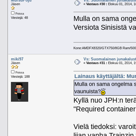
MursuPoju
Vs: Suomalainen junakalust
Jäsen
«
Vastaus #30 :
Elokuu 01, 2014, 1
Poissa
Mulla on sama onge
Viestejä: 48
Versiota Sinisistä v
Kone:AMDFX8320/GTX750/8GB Ram/500GB 
miki97
Vs: Suomalainen junakalust
Jäsen
«
Vastaus #31 :
Elokuu 01, 2014, 1
Poissa
Lainaus käyttäjältä: Mu
Viestejä: 188
Mulla on sama ongelma s
vaunuista?
Kyllä nuo JPH:n ter
"Required container 
Vielä tiedoksi: varo
liian vanha Trainzi