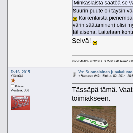
Minkäslaista säätöä se va
Suurin puute oli täysin vä
Kaikenlaista pienempää 
värin säätäminen) olisi m
tällaisena. Laitetaan koh
Selvä!
Kone:AMDFX8320/GTX750/8GB Ram/500GB 
Dv16_2015
Vs: Suomalainen junakalusto 
Ylläpitäjä
«
Vastaus #42 :
Elokuu 02, 2014, 20:
Poissa
Tässäpä tämä. Vaati
Viestejä: 386
toimiakseen.