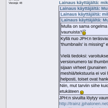
Lainaus käyttäjältä: mik
Viestejä: 48
Lainaus käyttäjältä: Mu
Lainaus käyttäjältä: mi
Lainaus käyttäjältä: M
Mulla on sama ongelma 
vaunuista?
Kyllä nuo JPH:n teräsvau
'thumbnails' is missing" e
Vielä tiedoksi: varoituks
versionumero tai thumb
sijaan virheet (punainen
meshiä/tekstuuria ei voi
helposti, toiset ovat ha
Niin, mut tarviin siihe kui
etukäteen
JPH:n sivuilta löytyy vaunu
http://trainz.jphalonen.