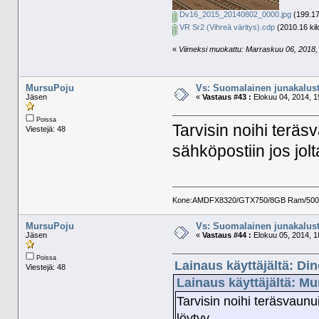
Dv16_2015_20140802_0000.jpg
(199.17
VR Sr2 (Vihreä väritys).cdp
(2010.16 kil
«
Viimeksi muokattu: Marraskuu 06, 2018, 
MursuPoju
Vs: Suomalainen junakalust
Jäsen
«
Vastaus #43 :
Elokuu 04, 2014, 1
Poissa
Tarvisin noihi teräs
Viestejä: 48
sähköpostiin jos jolt
Kone:AMDFX8320/GTX750/8GB Ram/500GB 
MursuPoju
Vs: Suomalainen junakalust
Jäsen
«
Vastaus #44 :
Elokuu 05, 2014, 1
Poissa
Lainaus käyttäjältä: Di
Viestejä: 48
Lainaus käyttäjältä: Mu
Tarvisin noihi teräsvaunui
löytyy