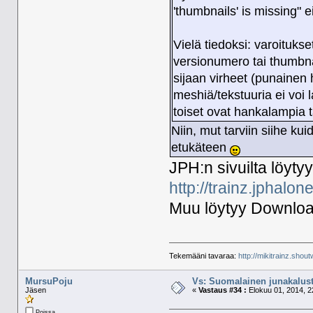
'thumbnails' is missing" e
Vielä tiedoksi: varoituks
versionumero tai thumbn
sijaan virheet (punainen
meshiä/tekstuuria ei voi
toiset ovat hankalampia 
Niin, mut tarviin siihe kui
etukäteen
JPH:n sivuilta löytyy
http://trainz.jphal
Muu löytyy Download
Tekemääni tavaraa:
http://mikitrainz.shout
MursuPoju
Vs: Suomalainen junakalust
Jäsen
«
Vastaus #34 :
Elokuu 01, 2014, 2
Poissa