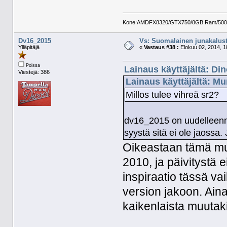
Kone:AMDFX8320/GTX750/8GB Ram/500GB 
Dv16_2015
Vs: Suomalainen junakalust
Ylläpitäjä
«
Vastaus #38 :
Elokuu 02, 2014, 1
Poissa
Lainaus käyttäjältä: Di
Viestejä: 386
Lainaus käyttäjältä: Mu
Millos tulee vihreä sr2?
dv16_2015 on uudelleenma
syystä sitä ei ole jaossa. 
Oikeastaan tämä mun
2010, ja päivitystä ei
inspiraatio tässä v
version jakoon. Ainak
kaikenlaista muutaki