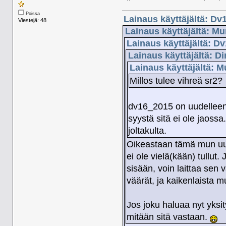
Poissa
Lainaus käyttäjältä: Dv
Viestejä: 48
Lainaus käyttäjältä: Mu
Lainaus käyttäjältä: D
Lainaus käyttäjältä: D
Lainaus käyttäjältä: M
Millos tulee vihreä sr2?
dv16_2015 on uudelleenm
syystä sitä ei ole jaossa
joltakulta.
Oikeastaan tämä mun uude
ei ole vielä(kään) tullut.
sisään, voin laittaa sen 
väärät, ja kaikenlaista m
Jos joku haluaa nyt yksity
mitään sitä vastaan.