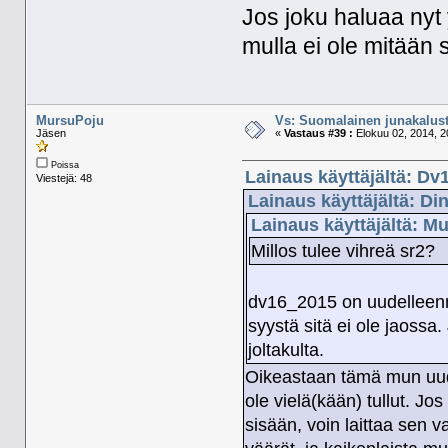
Jos joku haluaa nyt y
mulla ei ole mitään 
MursuPoju
Vs: Suomalainen junakalust
Jäsen
«
Vastaus #39 :
Elokuu 02, 2014, 2
Poissa
Lainaus käyttäjältä: Dv
Viestejä: 48
Lainaus käyttäjältä: Di
Lainaus käyttäjältä: M
Millos tulee vihreä sr2?
dv16_2015 on uudelleenm
syystä sitä ei ole jaossa.
joltakulta.
Oikeastaan tämä mun uudel
ole vielä(kään) tullut. Jo
sisään, voin laittaa sen v