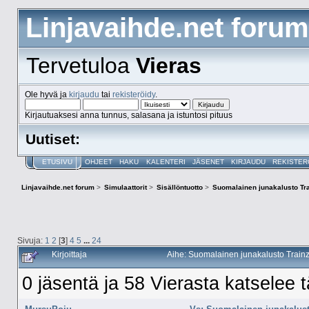
Linjavaihde.net forum
Tervetuloa
Vieras
Ole hyvä ja
kirjaudu
tai
rekisteröidy
.
Kirjautuaksesi anna tunnus, salasana ja istuntosi pituus
Uutiset:
ETUSIVU
OHJEET
HAKU
KALENTERI
JÄSENET
KIRJAUDU
REKISTER
Linjavaihde.net forum
>
Simulaattorit
>
Sisällöntuotto
>
Suomalainen junakalusto Tra
Sivuja:
1
2
[
3
]
4
5
...
24
Kirjoittaja
Aihe: Suomalainen junakalusto Trainz
0 jäsentä ja 58 Vierasta katselee t