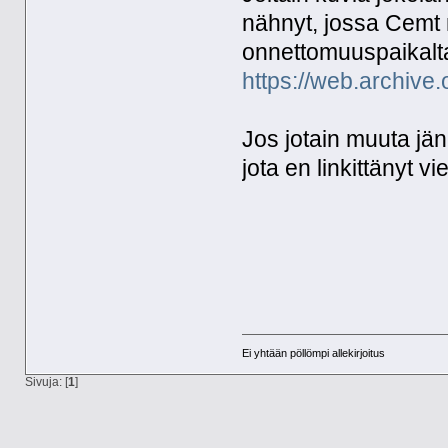
nähnyt, jossa Cemt
onnettomuuspaikalt
https://web.archive.
Jos jotain muuta jä
jota en linkittänyt v
Ei yhtään pöllömpi allekirjoitus
Sivuja: [
1
]