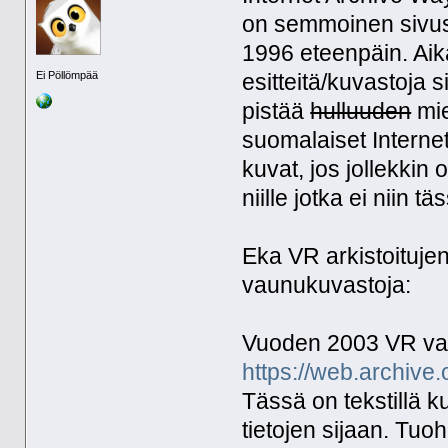
on semmoinen sivust
1996 eteenpäin. Aika
Ei Pöllömpää
esitteitä/kuvastoja s
pistää
hulluuden
mie
suomalaiset Internet
kuvat, jos jollekkin 
niille jotka ei niin tä
Eka VR arkistoitujen
vaunukuvastoja:
Vuoden 2003 VR va
https://web.archive
Tässä on tekstillä k
tietojen sijaan. Tuo