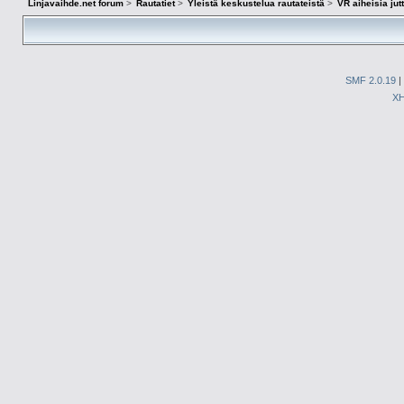
Linjavaihde.net forum
>
Rautatiet
>
Yleistä keskustelua rautateistä
>
VR aiheisia ju
SMF 2.0.19
|
X