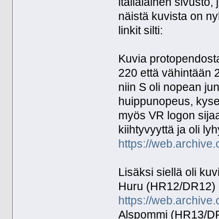
italialainen sivusto
näistä kuvista on ny
linkit silti:
Kuvia protopendosta a
220 että vähintään 
niin S oli nopean j
huippunopeus, kysein
myös VR logon sija
kiihtyvyyttä ja oli ly
https://web.archive.
Lisäksi siellä oli ku
Huru (HR12/DR12)
https://web.archive.
Alspommi (HR13/D