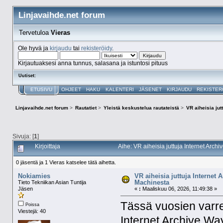
Linjavaihde.net forum
Tervetuloa
Vieras
Ole hyvä ja
kirjaudu
tai
rekisteröidy
.
Kirjautuaksesi anna tunnus, salasana ja istuntosi pituus
Uutiset:
ETUSIVU
OHJEET
HAKU
KALENTERI
JÄSENET
KIRJAUDU
REKISTER
Linjavaihde.net forum
>
Rautatiet
>
Yleistä keskustelua rautateistä
>
VR aiheisia ju
Sivuja: [
1
]
Kirjoittaja
Aihe: VR aiheisia juttuja Internet Ar
0 jäsentä ja 1 Vieras katselee tätä aihetta.
Nokiamies
VR aiheisia juttuja Internet
Machinesta
Tieto Tekniikan Asian Tuntija
Jäsen
«
:
Maaliskuu 06, 2026, 11:49:38 »
Tässä vuosien varrell
Poissa
Viestejä: 40
Internet Archive Wa