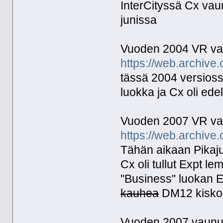
InterCityssä Cx vau
junissa
Vuoden 2004 VR va
https://web.archive
tässä 2004 versiossa
luokka ja Cx oli ede
Vuoden 2007 VR va
https://web.archive
Tähän aikaan Pikajun
Cx oli tullut Expt le
"Business" luokan Ed
kauhea
DM12 kiskob
Vuoden 2007 vaunuk