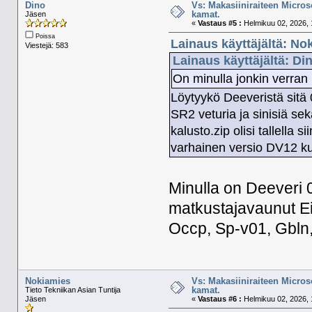
Dino
Vs: Makasiiniraiteen Micros
kamat.
Jäsen
«
Vastaus #5 :
Helmikuu 02, 2026, 
Poissa
Lainaus käyttäjältä: No
Viestejä: 583
Lainaus käyttäjältä: Di
On minulla jonkin verran
Löytyykö Deeveristä sitä 
SR2 veturia ja sinisiä se
kalusto.zip olisi tallella s
varhainen versio DV12 ku
Minulla on Deeveri 0
matkustajavaunut Ein
Occp, Sp-v01, Gbln,
Nokiamies
Vs: Makasiiniraiteen Micros
kamat.
Tieto Tekniikan Asian Tuntija
Jäsen
«
Vastaus #6 :
Helmikuu 02, 2026, 