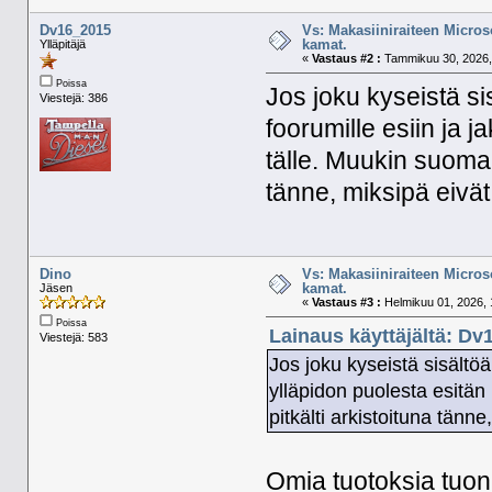
Dv16_2015
Vs: Makasiiniraiteen Micros
kamat.
Ylläpitäjä
«
Vastaus #2 :
Tammikuu 30, 2026,
Poissa
Jos joku kyseistä si
Viestejä: 386
foorumille esiin ja 
tälle. Muukin suomala
tänne, miksipä eivät 
Dino
Vs: Makasiiniraiteen Micros
kamat.
Jäsen
«
Vastaus #3 :
Helmikuu 01, 2026, 
Poissa
Lainaus käyttäjältä: Dv
Viestejä: 583
Jos joku kyseistä sisältöä
ylläpidon puolesta esitän
pitkälti arkistoituna tänne
Omia tuotoksia tuon