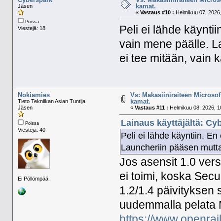
kamat.
Jäsen
«
Vastaus #10 :
Helmikuu 07, 2026,
Poissa
Peli ei lähde käynti
Viestejä: 18
vain mene päälle. L
ei tee mitään, vain 
Nokiamies
Vs: Makasiiniraiteen Microsof
kamat.
Tieto Tekniikan Asian Tuntija
Jäsen
«
Vastaus #11 :
Helmikuu 08, 2026, 1
Lainaus käyttäjältä: Cy
Poissa
Viestejä: 40
Peli ei lähde käyntiin. E
Launcheriin pääsen mutta 
Jos asensit 1.0 ver
ei toimi, koska Sec
Ei Pöllömpää
1.2/1.4 päivityksen 
uudemmalla pelata 
https://www.openrail