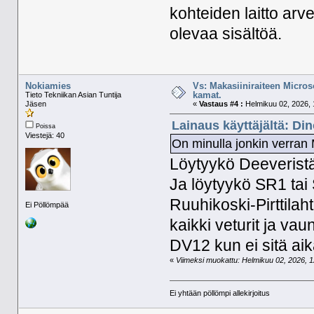
kohteiden laitto arve
olevaa sisältöä.
Nokiamies
Vs: Makasiiniraiteen Micros
kamat.
Tieto Tekniikan Asian Tuntija
Jäsen
«
Vastaus #4 :
Helmikuu 02, 2026, 
Lainaus käyttäjältä: Di
Poissa
Viestejä: 40
On minulla jonkin verran 
Löytyykö Deeveristä
Ja löytyykö SR1 tai 
Ruuhikoski-Pirttilahti
Ei Pöllömpää
kaikki veturit ja vau
DV12 kun ei sitä ai
«
Viimeksi muokattu: Helmikuu 02, 2026, 12
Ei yhtään pöllömpi allekirjoitus