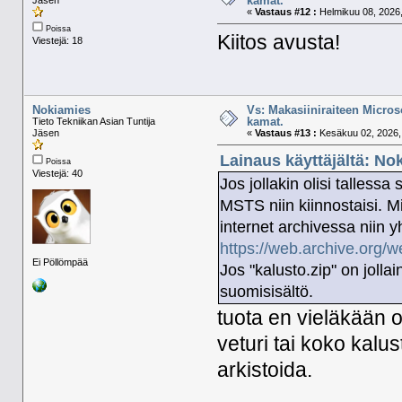
kamat.
«
Vastaus #12 :
Helmikuu 08, 2026,
Poissa
Kiitos avusta!
Viestejä: 18
Nokiamies
Vs: Makasiiniraiteen Micros
kamat.
Tieto Tekniikan Asian Tuntija
Jäsen
«
Vastaus #13 :
Kesäkuu 02, 2026, 
Lainaus käyttäjältä: No
Poissa
Viestejä: 40
Jos jollakin olisi talles
MSTS niin kiinnostaisi. Mi
internet archivessa niin y
https://web.archive.org/
Ei Pöllömpää
Jos "kalusto.zip" on jollai
suomisisältö.
tuota en vieläkään ol
veturi tai koko kalu
arkistoida.