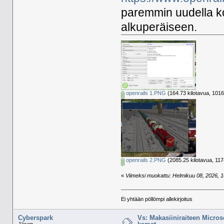
paremmin uudella ko
alkuperäiseen.
openrails 1.PNG
(164.73 kilotavua, 1016
openrails 2.PNG
(2085.25 kilotavua, 117
«
Viimeksi muokattu: Helmikuu 08, 2026, 10
Ei yhtään pöllömpi allekirjoitus
Cyberspark
Vs: Makasiiniraiteen Micros
Jäsen