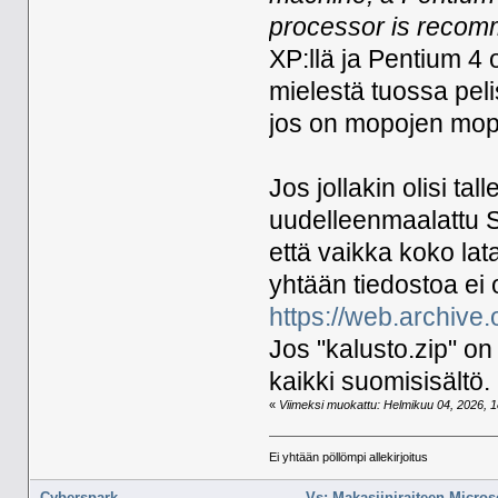
processor is recom
XP:llä ja Pentium 4
mielestä tuossa pel
jos on mopojen mopo
Jos jollakin olisi ta
uudelleenmaalattu S
että vaikka koko lata
yhtään tiedostoa ei o
https://web.archive
Jos "kalusto.zip" on 
kaikki suomisisältö.
«
Viimeksi muokattu: Helmikuu 04, 2026, 18
Ei yhtään pöllömpi allekirjoitus
Cyberspark
Vs: Makasiiniraiteen Micros