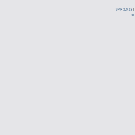
SMF 2.0.19
|
X