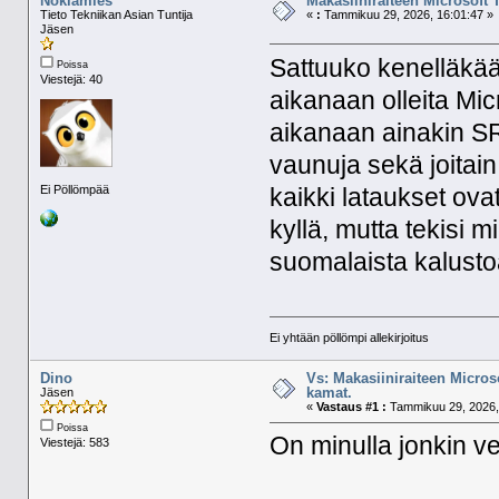
Nokiamies
Makasiiniraiteen Microsoft 
Tieto Tekniikan Asian Tuntija
«
:
Tammikuu 29, 2026, 16:01:47 »
Jäsen
Sattuuko kenelläkää
Poissa
Viestejä: 40
aikanaan olleita Mic
aikanaan ainakin S
vaunuja sekä joitain 
Ei Pöllömpää
kaikki lataukset ovat
kyllä, mutta tekisi m
suomalaista kalust
Ei yhtään pöllömpi allekirjoitus
Dino
Vs: Makasiiniraiteen Micros
kamat.
Jäsen
«
Vastaus #1 :
Tammikuu 29, 2026,
Poissa
On minulla jonkin ve
Viestejä: 583