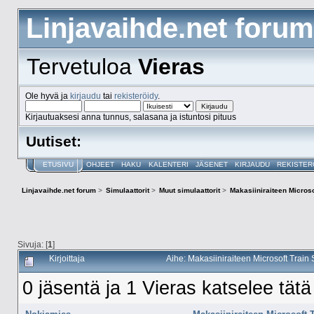
Linjavaihde.net forum
Tervetuloa
Vieras
Ole hyvä ja
kirjaudu
tai
rekisteröidy
.
Kirjautuaksesi anna tunnus, salasana ja istuntosi pituus
Uutiset:
ETUSIVU
OHJEET
HAKU
KALENTERI
JÄSENET
KIRJAUDU
REKISTER
Linjavaihde.net forum
>
Simulaattorit
>
Muut simulaattorit
>
Makasiiniraiteen Microso
Sivuja: [
1
]
Kirjoittaja
Aihe: Makasiiniraiteen Microsoft Train
0 jäsentä ja 1 Vieras katselee tätä