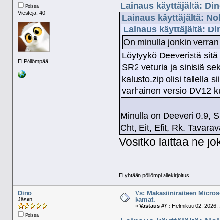
Lainaus käyttäjältä: Di
Poissa
Viestejä: 40
Lainaus käyttäjältä: No
Lainaus käyttäjältä: D
On minulla jonkin verran
Löytyykö Deeveristä sitä 
Ei Pöllömpää
SR2 veturia ja sinisiä se
kalusto.zip olisi tallella s
varhainen versio DV12 ku
Minulla on Deeveri 0.9, S
Cht, Eit, Efit, Rk. Tavar
Vositko laittaa ne jo
Ei yhtään pöllömpi allekirjoitus
Dino
Vs: Makasiiniraiteen Micros
kamat.
Jäsen
«
Vastaus #7 :
Helmikuu 02, 2026, 
Poissa