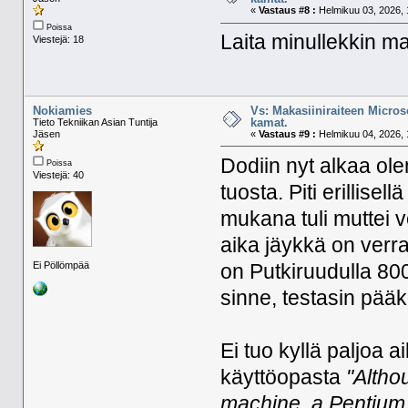
«
Vastaus #8 :
Helmikuu 03, 2026, 
Poissa
Laita minullekkin
Viestejä: 18
Nokiamies
Vs: Makasiiniraiteen Micros
kamat.
Tieto Tekniikan Asian Tuntija
Jäsen
«
Vastaus #9 :
Helmikuu 04, 2026, 
Dodiin nyt alkaa ol
Poissa
Viestejä: 40
tuosta. Piti erillise
mukana tuli muttei v
aika jäykkä on verra
Ei Pöllömpää
on Putkiruudulla 800
sinne, testasin pää
Ei tuo kyllä paljoa 
käyttöopasta
"Altho
machine, a Pentium I