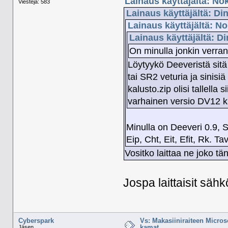
Lainaus käyttäjältä: No
Viestejä: 583
Lainaus käyttäjältä: Di
Lainaus käyttäjältä: N
Lainaus käyttäjältä: D
On minulla jonkin verran
Löytyykö Deeveristä sitä
tai SR2 veturia ja sinisi
kalusto.zip olisi tallella 
varhainen versio DV12 k
Minulla on Deeveri 0.9, S
Eip, Cht, Eit, Efit, Rk. 
Vositko laittaa ne joko tän
Jospa laittaisit sähk
Cyberspark
Vs: Makasiiniraiteen Micros
kamat.
Jäsen