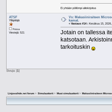
Ei yhtään pöllömpi allekirjoitus
ATSF
Vs: Makasiiniraiteen Micros
kamat.
Ylläpitäjä
«
Vastaus #14 :
Kesäkuu 15, 2026, 
Poissa
Jotain on tallessa it
Viestejä: 521
katsotaan. Arkistoi
tarkoituskin
Sivuja: [
1
]
Linjavaihde.net forum
>
Simulaattorit
>
Muut simulaattorit
>
Makasiiniraiteen Microso