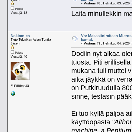
«
Vastaus #8 :
Helmikuu 03, 2026, 
Poissa
Laita minullekkin
Viestejä: 18
Nokiamies
Vs: Makasiiniraiteen Micros
kamat.
Tieto Tekniikan Asian Tuntija
Jäsen
«
Vastaus #9 :
Helmikuu 04, 2026, 
Dodiin nyt alkaa ol
Poissa
Viestejä: 40
tuosta. Piti erillise
mukana tuli muttei v
aika jäykkä on verra
Ei Pöllömpää
on Putkiruudulla 800
sinne, testasin pää
Ei tuo kyllä paljoa 
käyttöopasta
"Altho
machine, a Pentium I