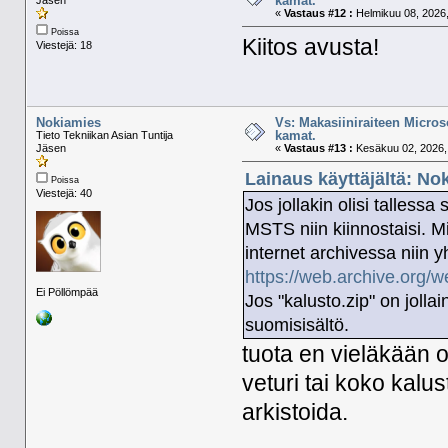
kamat.
«
Vastaus #12 :
Helmikuu 08, 2026,
Poissa
Kiitos avusta!
Viestejä: 18
Nokiamies
Vs: Makasiiniraiteen Micros
kamat.
Tieto Tekniikan Asian Tuntija
Jäsen
«
Vastaus #13 :
Kesäkuu 02, 2026, 
Lainaus käyttäjältä: No
Poissa
Viestejä: 40
Jos jollakin olisi talles
MSTS niin kiinnostaisi. Mi
internet archivessa niin y
https://web.archive.org/
Ei Pöllömpää
Jos "kalusto.zip" on jollai
suomisisältö.
tuota en vieläkään ol
veturi tai koko kalu
arkistoida.