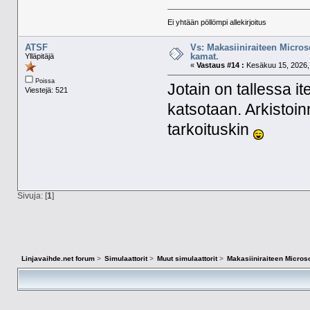
Ei yhtään pöllömpi allekirjoitus
ATSF
Vs: Makasiiniraiteen Micros
kamat.
Ylläpitäjä
«
Vastaus #14 :
Kesäkuu 15, 2026, 
Poissa
Jotain on tallessa it
Viestejä: 521
katsotaan. Arkistoi
tarkoituskin
Sivuja: [
1
]
Linjavaihde.net forum
>
Simulaattorit
>
Muut simulaattorit
>
Makasiiniraiteen Microso