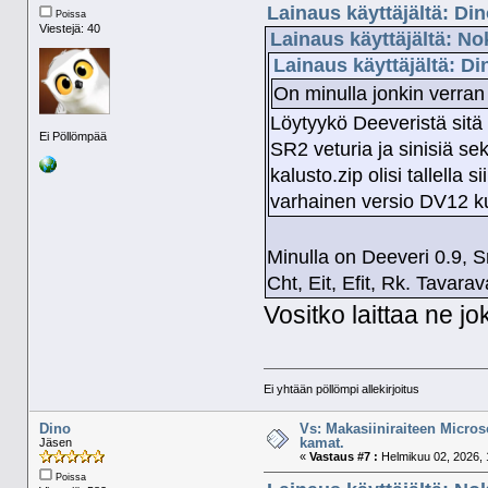
Lainaus käyttäjältä: Di
Poissa
Viestejä: 40
Lainaus käyttäjältä: No
Lainaus käyttäjältä: D
On minulla jonkin verran
Löytyykö Deeveristä sitä 
Ei Pöllömpää
SR2 veturia ja sinisiä se
kalusto.zip olisi tallella s
varhainen versio DV12 ku
Minulla on Deeveri 0.9, S
Cht, Eit, Efit, Rk. Tavar
Vositko laittaa ne jo
Ei yhtään pöllömpi allekirjoitus
Dino
Vs: Makasiiniraiteen Micros
kamat.
Jäsen
«
Vastaus #7 :
Helmikuu 02, 2026, 
Poissa