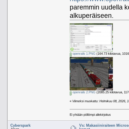
paremmin uudella ko
alkuperäiseen.
openrails 1.PNG
(164.73 kilotavua, 1016
openrails 2.PNG
(2085.25 kilotavua, 117
«
Viimeksi muokattu: Helmikuu 08, 2026, 10
Ei yhtään pöllömpi allekirjoitus
Cyberspark
Vs: Makasiiniraiteen Micros
Jäsen