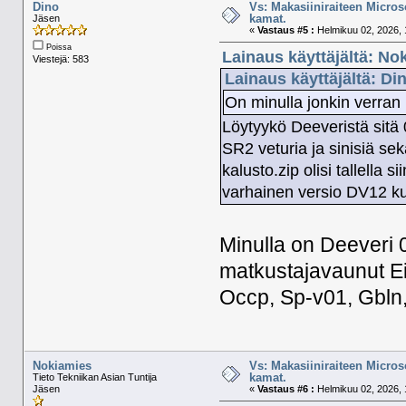
Dino
Vs: Makasiiniraiteen Micros
kamat.
Jäsen
«
Vastaus #5 :
Helmikuu 02, 2026, 
Poissa
Lainaus käyttäjältä: No
Viestejä: 583
Lainaus käyttäjältä: Di
On minulla jonkin verran
Löytyykö Deeveristä sitä 
SR2 veturia ja sinisiä se
kalusto.zip olisi tallella s
varhainen versio DV12 ku
Minulla on Deeveri 0
matkustajavaunut Ein
Occp, Sp-v01, Gbln,
Nokiamies
Vs: Makasiiniraiteen Micros
kamat.
Tieto Tekniikan Asian Tuntija
Jäsen
«
Vastaus #6 :
Helmikuu 02, 2026, 