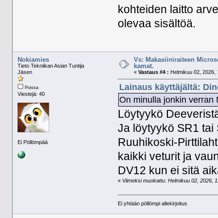
kohteiden laitto arve
olevaa sisältöä.
Nokiamies
Vs: Makasiiniraiteen Micros
kamat.
Tieto Tekniikan Asian Tuntija
Jäsen
«
Vastaus #4 :
Helmikuu 02, 2026, 
Lainaus käyttäjältä: Di
Poissa
Viestejä: 40
On minulla jonkin verran 
Löytyykö Deeveristä
Ja löytyykö SR1 tai 
Ruuhikoski-Pirttilahti
Ei Pöllömpää
kaikki veturit ja vau
DV12 kun ei sitä ai
«
Viimeksi muokattu: Helmikuu 02, 2026, 12
Ei yhtään pöllömpi allekirjoitus