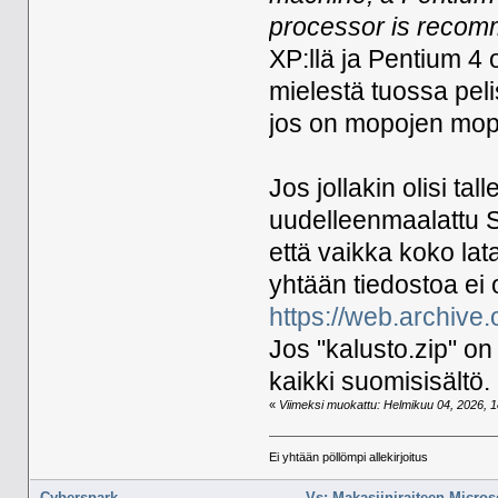
processor is recom
XP:llä ja Pentium 4
mielestä tuossa pel
jos on mopojen mopo
Jos jollakin olisi ta
uudelleenmaalattu S
että vaikka koko lata
yhtään tiedostoa ei o
https://web.archive
Jos "kalusto.zip" on 
kaikki suomisisältö.
«
Viimeksi muokattu: Helmikuu 04, 2026, 18
Ei yhtään pöllömpi allekirjoitus
Cyberspark
Vs: Makasiiniraiteen Micros