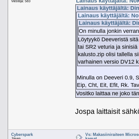
Lainaus käyttäjältä: No
Viestejä: 583
Lainaus käyttäjältä: Di
Lainaus käyttäjältä: N
Lainaus käyttäjältä: D
On minulla jonkin verran
Löytyykö Deeveristä sitä
tai SR2 veturia ja sinisi
kalusto.zip olisi tallella 
varhainen versio DV12 k
Minulla on Deeveri 0.9, S
Eip, Cht, Eit, Efit, Rk. 
Vositko laittaa ne joko tän
Jospa laittaisit sähk
Cyberspark
Vs: Makasiiniraiteen Micros
kamat.
Jäsen