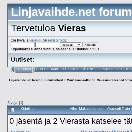
Linjavaihde.net forum
Tervetuloa
Vieras
Ole hyvä ja
kirjaudu
tai
rekisteröidy
.
Kirjautuaksesi anna tunnus, salasana ja istuntosi pituus
Uutiset:
ETUSIVU
OHJEET
HAKU
KALENTERI
JÄSENET
KIRJAUDU
REKISTER
Linjavaihde.net forum
>
Simulaattorit
>
Muut simulaattorit
>
Makasiiniraiteen Microso
Sivuja: [
1
]
Kirjoittaja
Aihe: Makasiiniraiteen Microsoft Train
0 jäsentä ja 2 Vierasta katselee tä