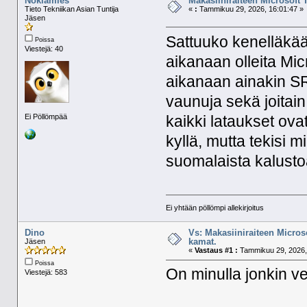
Nokiamies
Makasiiniraiteen Microsoft 
Tieto Tekniikan Asian Tuntija
«
:
Tammikuu 29, 2026, 16:01:47 »
Jäsen
Sattuuko kenelläkää
Poissa
Viestejä: 40
aikanaan olleita Mic
aikanaan ainakin S
vaunuja sekä joitain 
Ei Pöllömpää
kaikki lataukset ovat
kyllä, mutta tekisi m
suomalaista kalust
Ei yhtään pöllömpi allekirjoitus
Dino
Vs: Makasiiniraiteen Micros
kamat.
Jäsen
«
Vastaus #1 :
Tammikuu 29, 2026,
Poissa
On minulla jonkin ve
Viestejä: 583