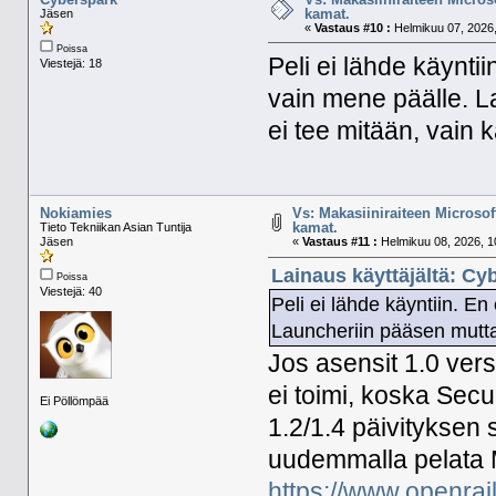
kamat.
Jäsen
«
Vastaus #10 :
Helmikuu 07, 2026,
Poissa
Peli ei lähde käynti
Viestejä: 18
vain mene päälle. L
ei tee mitään, vain 
Nokiamies
Vs: Makasiiniraiteen Microsof
kamat.
Tieto Tekniikan Asian Tuntija
Jäsen
«
Vastaus #11 :
Helmikuu 08, 2026, 1
Lainaus käyttäjältä: Cy
Poissa
Viestejä: 40
Peli ei lähde käyntiin. E
Launcheriin pääsen mutta 
Jos asensit 1.0 ver
ei toimi, koska Sec
Ei Pöllömpää
1.2/1.4 päivityksen 
uudemmalla pelata 
https://www.openrail