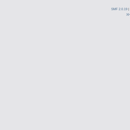
SMF 2.0.19
|
X