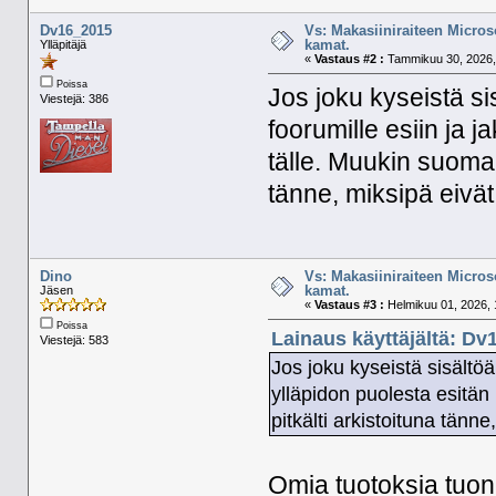
Dv16_2015
Vs: Makasiiniraiteen Micros
kamat.
Ylläpitäjä
«
Vastaus #2 :
Tammikuu 30, 2026,
Poissa
Jos joku kyseistä si
Viestejä: 386
foorumille esiin ja 
tälle. Muukin suomala
tänne, miksipä eivät 
Dino
Vs: Makasiiniraiteen Micros
kamat.
Jäsen
«
Vastaus #3 :
Helmikuu 01, 2026, 
Poissa
Lainaus käyttäjältä: Dv
Viestejä: 583
Jos joku kyseistä sisältöä
ylläpidon puolesta esitän
pitkälti arkistoituna tänne
Omia tuotoksia tuon