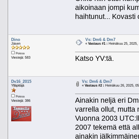
aikoinaan jompi kum
haihtunut... Kovasti 
Dino
Vs: Dm6 & Dm7
Jäsen
«
Vastaus #1 :
Heinäkuu 25, 2025, 
Poissa
Katso YV:tä.
Viestejä: 583
Dv16_2015
Vs: Dm6 & Dm7
Ylläpitäjä
«
Vastaus #2 :
Heinäkuu 26, 2025, 05
Poissa
Ainakin neljä eri D
Viestejä: 386
varrella ollut, mutta
Vuonna 2003 UTC:lle
2007 tekemä että al
ainakin jälkimmäinen