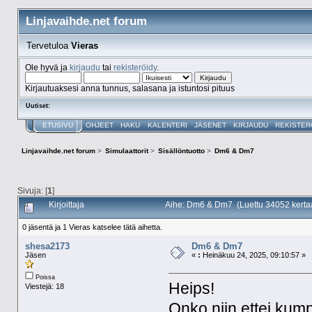
Linjavaihde.net forum
Tervetuloa
Vieras
Ole hyvä ja
kirjaudu
tai
rekisteröidy
.
Kirjautuaksesi anna tunnus, salasana ja istuntosi pituus
Uutiset:
ETUSIVU
OHJEET
HAKU
KALENTERI
JÄSENET
KIRJAUDU
REKISTER
Linjavaihde.net forum
>
Simulaattorit
>
Sisällöntuotto
>
Dm6 & Dm7
Sivuja: [
1
]
Kirjoittaja
Aihe: Dm6 & Dm7 (Luettu 34052 kerta
0 jäsentä ja 1 Vieras katselee tätä aihetta.
shesa2173
Dm6 & Dm7
Jäsen
«
:
Heinäkuu 24, 2025, 09:10:57 »
Poissa
Heips!
Viestejä: 18
Onko niin ettei kum