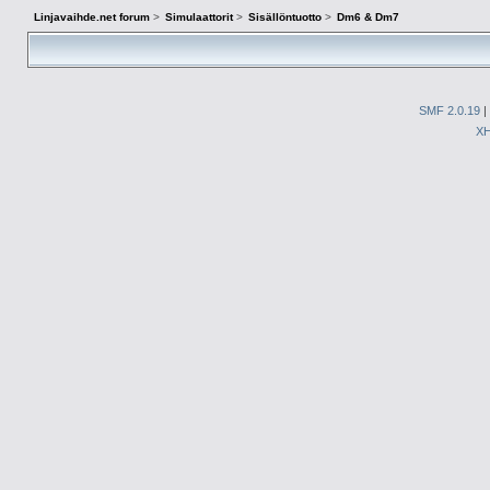
Linjavaihde.net forum
>
Simulaattorit
>
Sisällöntuotto
>
Dm6 & Dm7
SMF 2.0.19
|
X