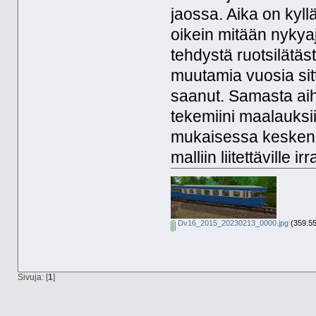
jaossa. Aika on kyll
oikein mitään nyky
tehdystä ruotsilät
muutamia vuosia sit
saanut. Samasta aih
tekemiini maalauksii
mukaisessa keskene
malliin liitettäville ir
Dv16_2015_20230213_0000.jpg
(359.55
Sivuja: [
1
]