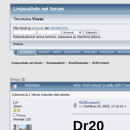
Linjavaihde.net forum
Tervetuloa
Vieras
Ole hyvä ja
kirjaudu
tai
rekisteröidy
.
Kirjautuaksesi anna tunnus, salasana ja istuntosi pituus
Uutiset:
ETUSIVU
OHJEET
HAKU
KALENTERI
JÄSENET
KIRJAUDU
REKIST
Linjavaihde.net forum
>
Simulaattorit
>
Sisällöntuotto
>
Dr20-veturit
Sivuja: [
1
]
Kirjoittaja
Aihe: Dr20-veturit (Luettu 46577 ke
0 jäsentä ja 1 Vieras katselee tätä aihetta.
LH
Dr20-veturit
Jäsen
«
:
Huhtikuu 20, 2025, 17:15:41 »
Poissa
Viestejä: 110
Dr20