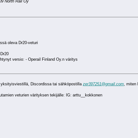
9 North Rail Oy
issä oleva Dr20-veturi
 Dr20
ihtynyt versio: - Operail Finland Oy.n väritys
aa yksityisviestillä, Discordissa tai sähköpostilla
zer397251@gmail.com
, miten
tamien veturien värityksen tekijälle: IG: arttu__kokkonen
K