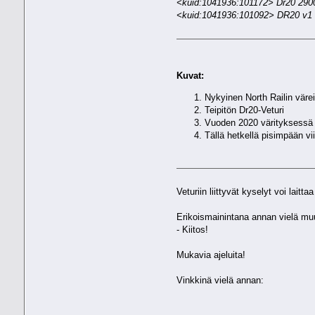
<kuid:1041936:101172> Dr20 2900
<kuid:1041936:101092> DR20 v1
Kuvat:
Nykyinen North Railin väre
Teipitön Dr20-Veturi
Vuoden 2020 värityksessä
Tällä hetkellä pisimpään vi
Veturiin liittyvät kyselyt voi laitt
Erikoismainintana annan vielä muu
- Kiitos!
Mukavia ajeluita!
Vinkkinä vielä annan: