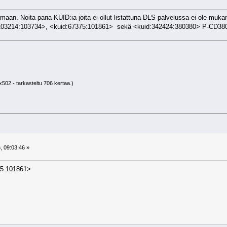
rmaan. Noita paria KUID:ia joita ei ollut listattuna DLS palvelussa ei ole mu
103214:103734>, <kuid:67375:101861> sekä <kuid:342424:380380> P-CD380 kab
x502 - tarkasteltu 706 kertaa.)
, 09:03:46 »
75:101861>