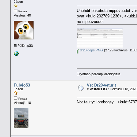
Jäsen
Unohdit paketista riippuvuudet va
Poissa
Viestejä: 40
ovat <kuid:202789:1236>, <kuid:
ne riippuvuudet
Ei Pöllömpää
dr20 deps.PNG
(27.79 kilotavua, 1135
Ei yhtään pöllömpi allekirjoitus
Fulvio53
Vs: Dr20-veturit
Jäsen
«
Vastaus #3 :
Helmikuu 18, 2026
Poissa
Not faulty: Iorebogey <kuid:673
Viestejä: 10