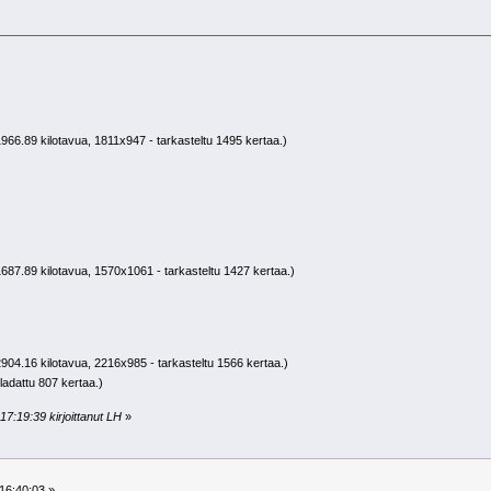
966.89 kilotavua, 1811x947 - tarkasteltu 1495 kertaa.)
687.89 kilotavua, 1570x1061 - tarkasteltu 1427 kertaa.)
904.16 kilotavua, 2216x985 - tarkasteltu 1566 kertaa.)
ladattu 807 kertaa.)
17:19:39 kirjoittanut LH
»
16:40:03 »