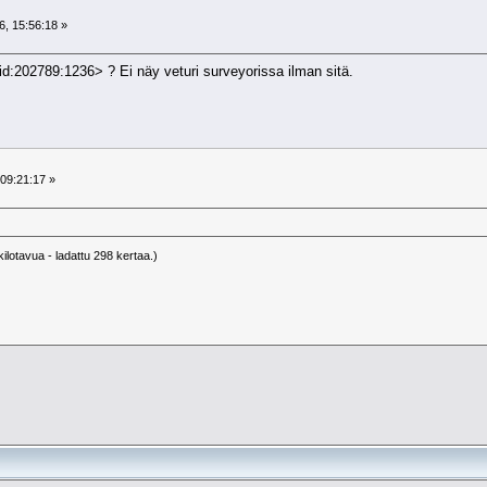
6, 15:56:18 »
d:202789:1236> ? Ei näy veturi surveyorissa ilman sitä.
09:21:17 »
ilotavua - ladattu 298 kertaa.)