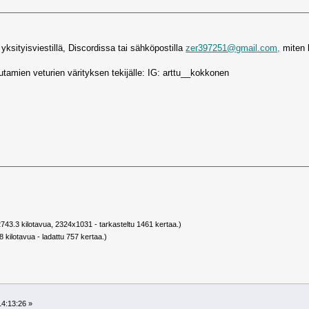
aa yksityisviestillä, Discordissa tai sähköpostilla
zer397251@gmail.com,
miten 
tamien veturien värityksen tekijälle: IG: arttu__kokkonen
K
743.3 kilotavua, 2324x1031 - tarkasteltu 1461 kertaa.)
 kilotavua - ladattu 757 kertaa.)
14:13:26 »