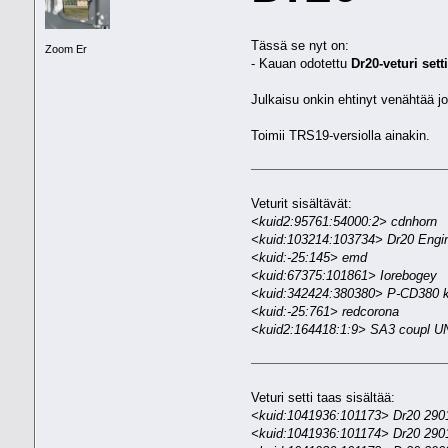
Tässä se nyt on:
Zoom Er
- Kauan odotettu
Dr20-veturi sett
Julkaisu onkin ehtinyt venähtää 
Toimii TRS19-versiolla ainakin.
Veturit sisältävät:
<kuid2:95761:54000:2> cdnhorn
<kuid:103214:103734> Dr20 Engi
<kuid:-25:145> emd
<kuid:67375:101861> Iorebogey
<kuid:342424:380380> P-CD380 
<kuid:-25:761> redcorona
<kuid2:164418:1:9> SA3 coupl U
Veturi setti taas sisältää:
<kuid:1041936:101173> Dr20 2901
<kuid:1041936:101174> Dr20 2901