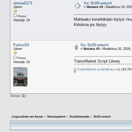
shesa2173
Vs: Dr20-veturit
Jäsen
«
Vastaus #4 :
Maaliskuu 19, 202
Poissa
Mahtaako keneltäkään löytyä <kui
Viestejä: 18
Kiitoksia jos löytyy.
Fulvio53
Vs: Dr20-veturit
Jäsen
«
Vastaus #5 :
Maaliskuu 20, 2026, 
Poissa
TrainzMarket Script Library
Viestejä: 10
TrainzMarket script library.cdp
(24.79 k
Sivuja: [
1
]
Linjavaihde.net forum
>
Simulaattorit
>
Sisällöntuotto
>
Dr20-veturit