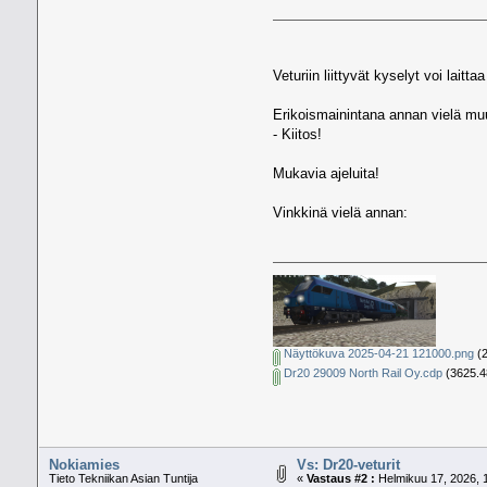
Veturiin liittyvät kyselyt voi laitt
Erikoismainintana annan vielä muu
- Kiitos!
Mukavia ajeluita!
Vinkkinä vielä annan:
Näyttökuva 2025-04-21 121000.png
(2
Dr20 29009 North Rail Oy.cdp
(3625.48
Nokiamies
Vs: Dr20-veturit
Tieto Tekniikan Asian Tuntija
«
Vastaus #2 :
Helmikuu 17, 2026, 