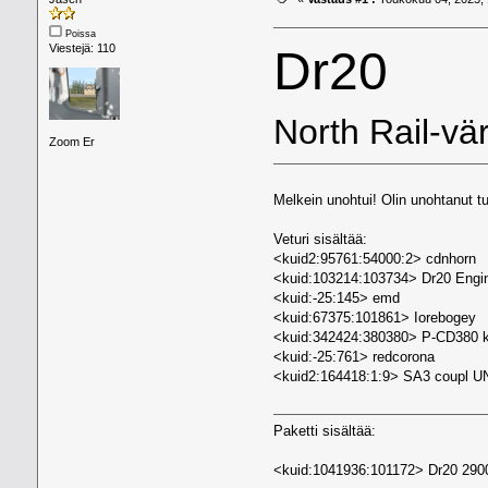
Poissa
Viestejä: 110
Dr20
North Rail-vär
Zoom Er
Melkein unohtui! Olin unohtanut 
Veturi sisältää:
<kuid2:95761:54000:2> cdnhorn
<kuid:103214:103734> Dr20 Engi
<kuid:-25:145> emd
<kuid:67375:101861> Iorebogey
<kuid:342424:380380> P-CD380 
<kuid:-25:761> redcorona
<kuid2:164418:1:9> SA3 coupl U
Paketti sisältää:
<kuid:1041936:101172> Dr20 2900