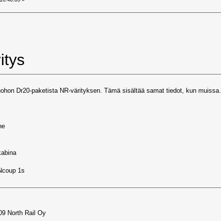
itys
tuohon Dr20-paketista NR-värityksen. Tämä sisältää samat tiedot, kun muissa
ne
kabina
Ncoup 1s
9 North Rail Oy