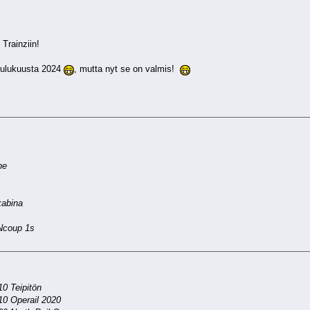
i
Trainziin!
joulukuusta 2024
, mutta nyt se on valmis!
ne
kabina
Ncoup 1s
0 Teipitön
0 Operail 2020