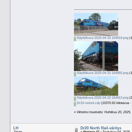
Näyttökuva 2025-04-20 164819.png
(1
Näyttökuva 2025-04-20 164855.png
(1
Näyttökuva 2025-04-20 164913.png
(2
Dr20-veturit.cdp
(10370.62 kilotavua - 
«
Viimeksi muokattu: Huhtikuu 20, 2025, 
LH
Dr20 North Rail-väritys
Jäsen
«
Vastaus #1 :
Toukokuu 04, 2025, 