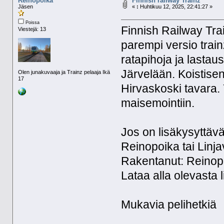
Reinopoika
Finnish railway Trainz
Jäsen
«
:
Huhtikuu 12, 2025, 22:41:27 »
Poissa
Finnish Railway Tra
Viestejä: 13
parempi versio train
ratapihoja ja lastau
Järvelään. Koistise
Olen junakuvaaja ja Trainz pelaaja Ikä
17
Hirvaskoski tavara. 
maisemointiin.
Jos on lisäkysyttäv
Reinopoika tai Linja
Rakentanut: Reinop
Lataa alla olevasta l
Mukavia pelihetkiä