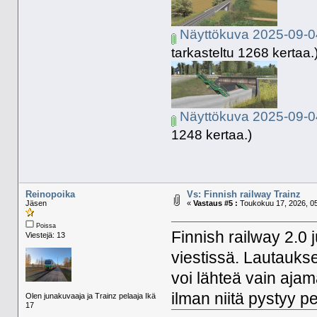
Näyttökuva 2025-09-0
tarkasteltu 1268 kertaa.
Näyttökuva 2025-09-0
1248 kertaa.)
Reinopoika
Vs: Finnish railway Trainz
Jäsen
«
Vastaus #5 :
Toukokuu 17, 2026, 05
Poissa
Finnish railway 2.0 
Viestejä: 13
viestissä. Lautauks
voi lähteä vain ajam
ilman niitä pystyy pe
Olen junakuvaaja ja Trainz pelaaja Ikä
17