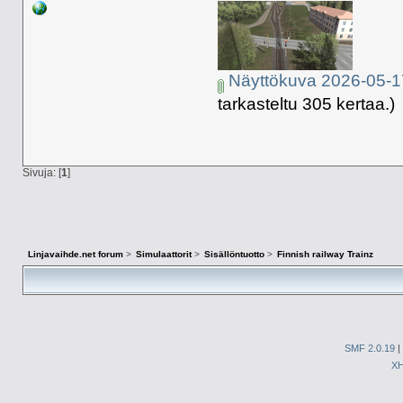
Näyttökuva 2026-05-1
tarkasteltu 305 kertaa.)
Sivuja: [
1
]
Linjavaihde.net forum
>
Simulaattorit
>
Sisällöntuotto
>
Finnish railway Trainz
SMF 2.0.19
|
X