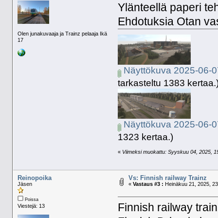
Ylänteellä paperi tehd
Ehdotuksia Otan vas
Olen junakuvaaja ja Trainz pelaaja Ikä
17
Näyttökuva 2025-06-0
tarkasteltu 1383 kertaa.
Näyttökuva 2025-06-0
1323 kertaa.)
«
Viimeksi muokattu: Syyskuu 04, 2025, 19:
Reinopoika
Vs: Finnish railway Trainz
Jäsen
«
Vastaus #3 :
Heinäkuu 21, 2025, 23
Poissa
Finnish railway trai
Viestejä: 13