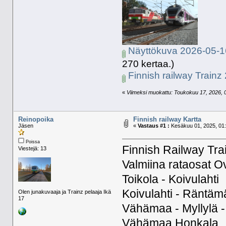
Näyttökuva 2026-05-1
270 kertaa.)
Finnish railway Trainz
«
Viimeksi muokattu: Toukokuu 17, 2026, 05
Reinopoika
Finnish railway Kartta
Jäsen
«
Vastaus #1 :
Kesäkuu 01, 2025, 01:
Poissa
Finnish Railway Tra
Viestejä: 13
Valmiina rataosat O
Toikola - Koivulahti
Koivulahti - Räntäm
Olen junakuvaaja ja Trainz pelaaja Ikä
17
Vähämaa - Myllylä -
Vähämaa Honkala