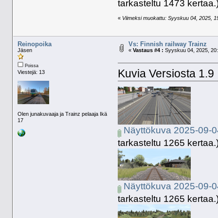
tarkasteltu 1473 kertaa.
«
Viimeksi muokattu: Syyskuu 04, 2025, 19:
Reinopoika
Vs: Finnish railway Trainz
Jäsen
«
Vastaus #4 :
Syyskuu 04, 2025, 20:
Poissa
Kuvia Versiosta 1.9
Viestejä: 13
Olen junakuvaaja ja Trainz pelaaja Ikä
17
Näyttökuva 2025-09-0
tarkasteltu 1265 kertaa.
Näyttökuva 2025-09-0
tarkasteltu 1265 kertaa.