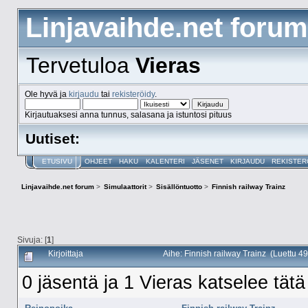
Linjavaihde.net forum
Tervetuloa
Vieras
Ole hyvä ja
kirjaudu
tai
rekisteröidy
.
Kirjautuaksesi anna tunnus, salasana ja istuntosi pituus
Uutiset:
ETUSIVU
OHJEET
HAKU
KALENTERI
JÄSENET
KIRJAUDU
REKISTER
Linjavaihde.net forum
>
Simulaattorit
>
Sisällöntuotto
>
Finnish railway Trainz
Sivuja: [
1
]
Kirjoittaja
Aihe: Finnish railway Trainz (Luettu 4
0 jäsentä ja 1 Vieras katselee tätä