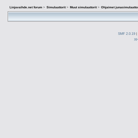
Linjavaihde.net forum
>
Simulaattorit
>
Muut simulaattorit
>
Ohjaimet junasimulaatto
SMF 2.0.19
|
X