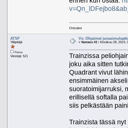
ennen kun ostaa:
h
v=Qn_lDFejbo8&ab
Ontzaboi
ATSF
Vs: Ohjaimet junasimulaatt
Ylläpitäjä
«
Vastaus #2 :
Kesäkuu 28, 2023, 0
Poissa
Trainzissa peliohjai
Viestejä: 521
joku aika sitten tut
Quadrant vivut lähinn
ensimmäinen akseli 
suoratoimijarruksi, m
erillisellä softalla p
siis pelkästään paini
Trainzista tässä nyt