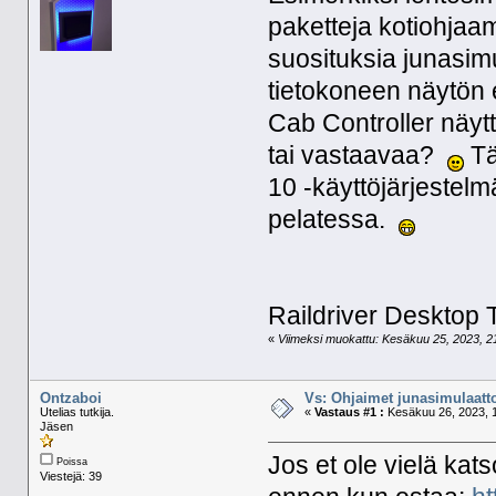
paketteja kotiohjaa
suosituksia junasimu
tietokoneen näytön 
Cab Controller näytt
tai vastaavaa?
Tä
10 -käyttöjärjestelm
pelatessa.
Raildriver Desktop 
«
Viimeksi muokattu: Kesäkuu 25, 2023, 21:
Ontzaboi
Vs: Ohjaimet junasimulaatt
Utelias tutkija.
«
Vastaus #1 :
Kesäkuu 26, 2023, 1
Jäsen
Jos et ole vielä kat
Poissa
Viestejä: 39