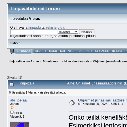
Linjavaihde.net forum
Tervetuloa
Vieras
Ole hyvä ja
kirjaudu
tai
rekisteröidy
.
Kirjautuaksesi anna tunnus, salasana ja istuntosi pituus
Uutiset:
ETUSIVU
OHJEET
HAKU
KALENTERI
JÄSENET
KIRJAUDU
REKISTER
Linjavaihde.net forum
>
Simulaattorit
>
Muut simulaattorit
>
Ohjaimet junasimulaatto
Sivuja: [
1
]
Kirjoittaja
Aihe: Ohjaimet junasimulaattoreihin (
0 jäsentä ja 1 Vieras katselee tätä aihetta.
aki_pelaa
Ohjaimet junasimulaattorei
Jäsen
«
:
Kesäkuu 25, 2023, 18:55:11 »
Poissa
Onko teillä kenellä
Viestejä: 5
Esimerkiksi lentosim