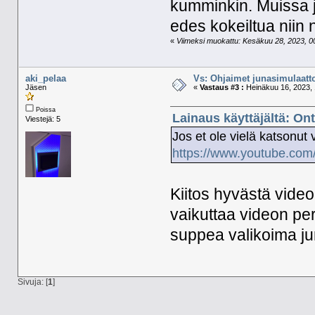
kumminkin. Muissa ju
edes kokeiltua niin
«
Viimeksi muokattu: Kesäkuu 28, 2023, 00
aki_pelaa
Vs: Ohjaimet junasimulaatt
Jäsen
«
Vastaus #3 :
Heinäkuu 16, 2023, 
Poissa
Lainaus käyttäjältä: On
Viestejä: 5
Jos et ole vielä katsonut
https://www.youtube.c
Kiitos hyvästä video
vaikuttaa videon per
suppea valikoima ju
Sivuja: [
1
]