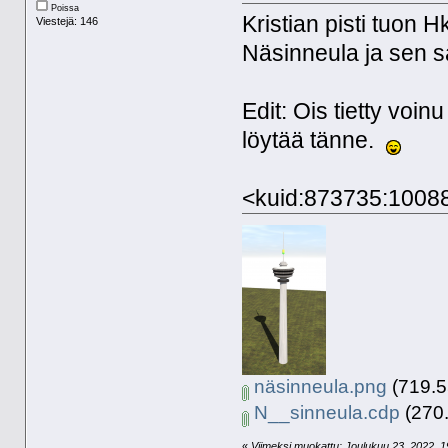
Poissa
Kristian pisti tuon 
Viestejä: 146
Näsinneula ja sen s
Edit: Ois tietty voi
löytää tänne.
<kuid:873735:1008
näsinneula.png
(719.55
N__sinneula.cdp
(270.
«
Viimeksi muokattu: Joulukuu 23, 2022, 19: