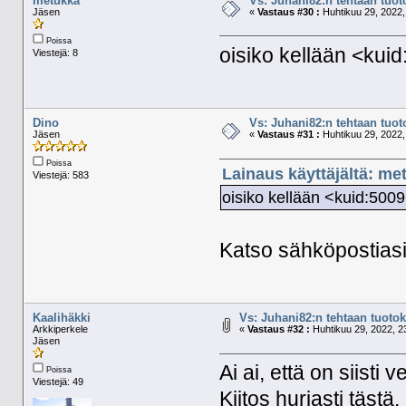
metukka
Vs: Juhani82:n tehtaan tuoto
Jäsen
«
Vastaus #30 :
Huhtikuu 29, 2022,
Poissa
oisiko kellään <ku
Viestejä: 8
Dino
Vs: Juhani82:n tehtaan tuoto
Jäsen
«
Vastaus #31 :
Huhtikuu 29, 2022,
Poissa
Lainaus käyttäjältä: me
Viestejä: 583
oisiko kellään <kuid:50
Katso sähköpostiasi
Kaalihäkki
Vs: Juhani82:n tehtaan tuotoks
Arkkiperkele
«
Vastaus #32 :
Huhtikuu 29, 2022, 2
Jäsen
Ai ai, että on siisti ve
Poissa
Viestejä: 49
Kiitos hurjasti tästä.