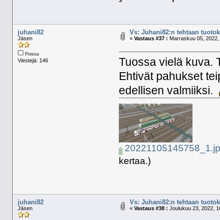
juhani82
Vs: Juhani82:n tehtaan tuotoks
Jäsen
«
Vastaus #37 :
Marraskuu 05, 2022, 
Poissa
Tuossa vielä kuva. 
Viestejä: 146
Ehtivät pahukset t
edellisen valmiiksi.
20221105145758_1.j
kertaa.)
juhani82
Vs: Juhani82:n tehtaan tuotoks
Jäsen
«
Vastaus #38 :
Joulukuu 23, 2022, 1