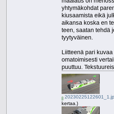
maalaus on menossa 
yhtymäkohdat pare
kiusaamista eikä ju
aikansa koska en tee
teen, saatan tehdä 
tyytyväinen.
Liitteenä pari kuvaa
omatoimisesti vertai
puuttuu. Tekstuureis
20230225122601_1.j
kertaa.)