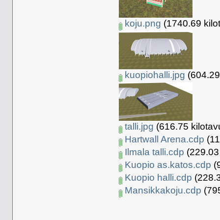
koju.png
(1740.69 kilo
kuopiohalli.jpg
(604.29 
talli.jpg
(616.75 kilotav
Hartwall Arena.cdp
(11
Ilmala talli.cdp
(229.03 
Kuopio as.katos.cdp
(9
Kuopio halli.cdp
(228.3
Mansikkakoju.cdp
(795