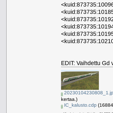
<kuid:873735:10096
<kuid:873735:1018
<kuid:873735:1019
<kuid:873735:10194
<kuid:873735:10195
<kuid:873735:1021
EDIT: Vaihdettu Gd 
20230104230808_1.j
kertaa.)
IC_kalusto.cdp
(16884.