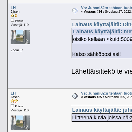
LH
Vs: Juhani82:n tehtaan tuoto
Jäsen
«
Vastaus #34 :
Syyskuu 27, 2022, 
Poissa
Lainaus käyttäjältä: Din
Viestejä: 110
Lainaus käyttäjältä: me
oisiko kellään <kuid:50
Zoom Er
Katso sähköpostiasi!
Lähettäisittekö te v
LH
Vs: Juhani82:n tehtaan tuoto
Jäsen
«
Vastaus #35 :
Marraskuu 05, 2022
Poissa
Lainaus käyttäjältä: juh
Viestejä: 110
Liitteenä kuvia joissa näk