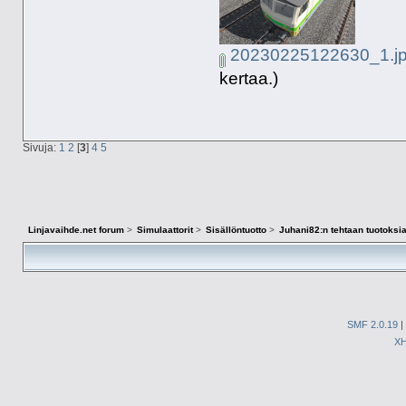
20230225122630_1.j
kertaa.)
Sivuja:
1
2
[
3
]
4
5
Linjavaihde.net forum
>
Simulaattorit
>
Sisällöntuotto
>
Juhani82:n tehtaan tuotoksia
SMF 2.0.19
|
X