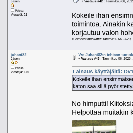
Jäsen
«
Vastaus #42 :
Tammikuu 06, 2023
Poissa
Kokeile ihan ensimm
Viestejä: 21
toimintoa. Ainakin k
korjautuu valon hohd
«
Viimeksi muokattu: Tammikuu 06, 2023, 1
juhani82
Vs: Juhani82:n tehtaan tuotoks
Jäsen
«
Vastaus #43 :
Tammikuu 06, 2023, 
Poissa
Lainaus käyttäjältä: Dv
Viestejä: 146
Kokeile ihan ensimmäisen
katon saa sillä pyöristet
No himputti! Kiitoks
Helpottaa muitakin 