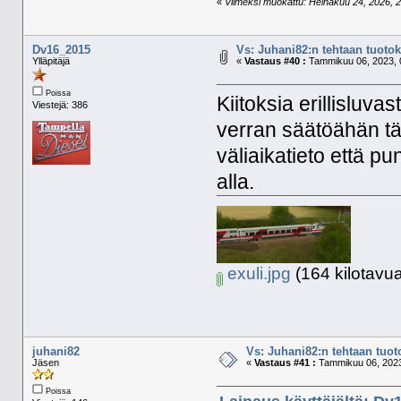
«
Viimeksi muokattu: Heinäkuu 24, 2026, 20
Dv16_2015
Vs: Juhani82:n tehtaan tuotoks
Ylläpitäjä
«
Vastaus #40 :
Tammikuu 06, 2023, 
Poissa
Kiitoksia erillisluv
Viestejä: 386
verran säätöähän tä
väliaikatieto että p
alla.
exuli.jpg
(164 kilotavua
juhani82
Vs: Juhani82:n tehtaan tuoto
Jäsen
«
Vastaus #41 :
Tammikuu 06, 2023
Poissa