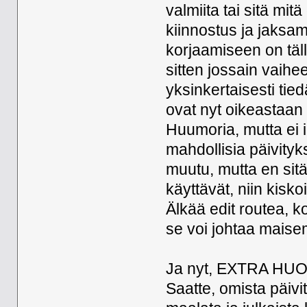
valmiita tai sitä mit
kiinnostus ja jaksa
korjaamiseen on täll
sitten jossain vaih
yksinkertaisesti tie
ovat nyt oikeastaan s
Huumoria, mutta ei ih
mahdollisia päivity
muutu, mutta en sit
käyttävät, niin kisko
Älkää edit routea, k
se voi johtaa maise
Ja nyt, EXTRA HUOM!
Saatte, omista päivi