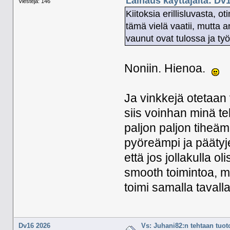
Lainaus käyttäjältä: Dv
Viestejä: 146
Kiitoksia erillisluvasta,
tämä vielä vaatii, mutta 
vaunut ovat tulossa ja työ
Noniin. Hienoa.
Ja vinkkejä otetaan
siis voinhan minä t
paljon paljon tiheämm
pyöreämpi ja päätyjen
että jos jollakulla ol
smooth toimintoa, mu
toimi samalla tavall
Dv16 2026
Vs: Juhani82:n tehtaan tuoto