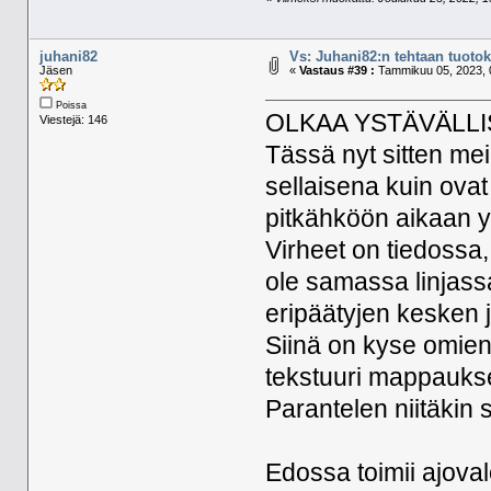
juhani82
Vs: Juhani82:n tehtaan tuotoks
Jäsen
«
Vastaus #39 :
Tammikuu 05, 2023, 
Poissa
OLKAA YSTÄVÄLLI
Viestejä: 146
Tässä nyt sitten me
sellaisena kuin ovat 
pitkähköön aikaan y
Virheet on tiedossa,
ole samassa linjas
eripäätyjen kesken 
Siinä on kyse omien 
tekstuuri mappaukse
Parantelen niitäkin 
Edossa toimii ajoval