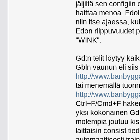
jäljiltä sen configii
haittaa menoa. Edol
niin itse ajaessa, k
Edon riippuvuudet pi
"WINK".
Gd:n telit löytyy ka
Gbln vaunun eli siis
http://www.banbygg
tai menemällä tuon
http://www.banbyggar
Ctrl+F/Cmd+F hakem
yksi kokonainen Gd 
molempia joutuu kis
laittaisin consist ti
automaattisesti trai