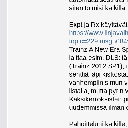
siten toimisi kaikilla.
Expt ja Rx käyttäv
https://www.linjava
topic=229.msg508
Trainz A New Era Sp
laittaa esim. DLS:l
(Trainz 2012 SP1), 
senttiä läpi kiskost
vanhempiin simun ve
listalla, mutta pyri
Kaksikerroksisten pi
uudemmissa ilman 
Pahoitteluni kaikill