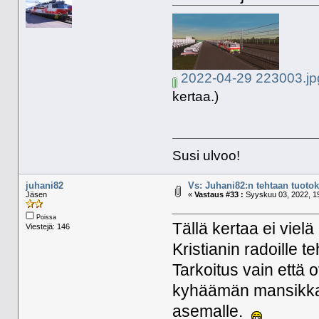
2022-04-29 223003.jp
kertaa.)
Susi ulvoo!
juhani82
Vs: Juhani82:n tehtaan tuotoks
Jäsen
«
Vastaus #33 :
Syyskuu 03, 2022, 19
Poissa
Tällä kertaa ei viel
Viestejä: 146
Kristianin radoille t
Tarkoitus vain että 
kyhäämän mansikkak
asemalle.