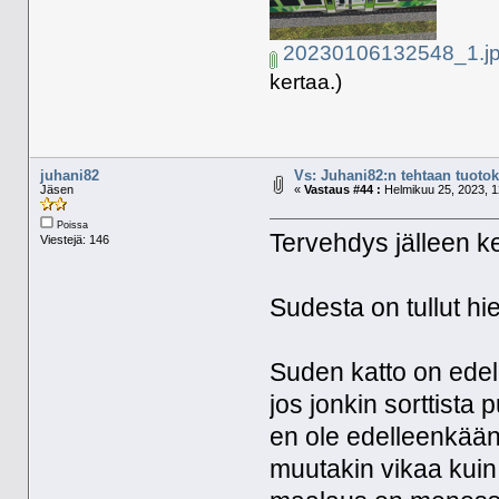
20230106132548_1.j
kertaa.)
juhani82
Vs: Juhani82:n tehtaan tuotoks
Jäsen
«
Vastaus #44 :
Helmikuu 25, 2023, 1
Poissa
Tervehdys jälleen k
Viestejä: 146
Sudesta on tullut h
Suden katto on edel
jos jonkin sorttista 
en ole edelleenkään
muutakin vikaa kuin v