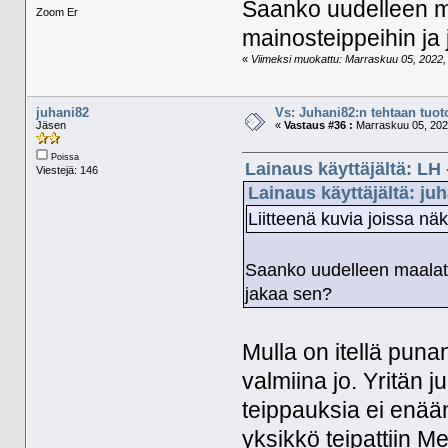
Saanko uudelleen ma
Zoom Er
mainosteippeihin ja
«
Viimeksi muokattu: Marraskuu 05, 2022, 1
juhani82
Vs: Juhani82:n tehtaan tuoto
Jäsen
«
Vastaus #36 :
Marraskuu 05, 2022
Poissa
Lainaus käyttäjältä: LH
Viestejä: 146
Lainaus käyttäjältä: ju
Liitteenä kuvia joissa nä
Saanko uudelleen maalata
jakaa sen?
Mulla on itellä punan
valmiina jo. Yritän j
teippauksia ei enään
yksikkö teipattiin Me