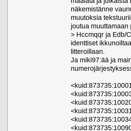
maalata ja julkaista 
näkemistänne vaunu
muutoksia tekstuurii
joutua muuttamaan pa
> Hccmqqr ja Edb/Ce
identtiset ikkunoiltaa
litteroillaan.
Ja miki97:ää ja maino
numerojärjestyksess
<kuid:873735:1000
<kuid:873735:1000
<kuid:873735:1002
<kuid:873735:1003
<kuid:873735:1003
<kuid:873735:1009