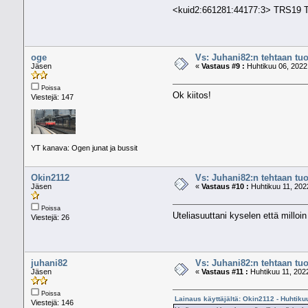
<kuid2:661281:44177:3> TRS19 Tr
oge
Vs: Juhani82:n tehtaan tuo
Jäsen
«
Vastaus #9 :
Huhtikuu 06, 2022,
Poissa
Ok kiitos!
Viestejä: 147
YT kanava: Ogen junat ja bussit
Okin2112
Vs: Juhani82:n tehtaan tuo
Jäsen
«
Vastaus #10 :
Huhtikuu 11, 2022
Poissa
Uteliasuuttani kyselen että milloin
Viestejä: 26
juhani82
Vs: Juhani82:n tehtaan tuo
Jäsen
«
Vastaus #11 :
Huhtikuu 11, 2022
Poissa
Lainaus käyttäjältä: Okin2112 - Huhtiku
Viestejä: 146