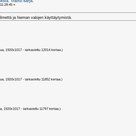
ksia. Trainz-sarja.
11:28:45 »
 ilmettä ja hieman valojen käyttäytymistä.
vua, 1920x1017 - tarkasteltu 12014 kertaa.)
vua, 1920x1017 - tarkasteltu 11852 kertaa.)
a, 1920x1017 - tarkasteltu 11797 kertaa.)