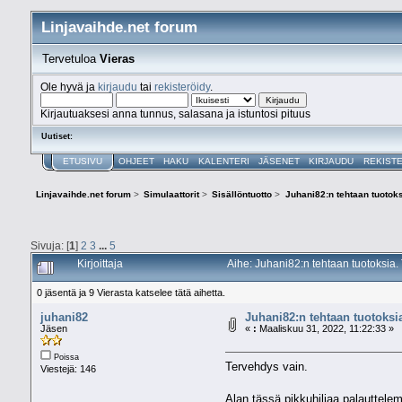
Linjavaihde.net forum
Tervetuloa
Vieras
Ole hyvä ja
kirjaudu
tai
rekisteröidy
.
Kirjautuaksesi anna tunnus, salasana ja istuntosi pituus
Uutiset:
ETUSIVU
OHJEET
HAKU
KALENTERI
JÄSENET
KIRJAUDU
REKIST
Linjavaihde.net forum
>
Simulaattorit
>
Sisällöntuotto
>
Juhani82:n tehtaan tuotoksi
Sivuja: [
1
]
2
3
...
5
Kirjoittaja
Aihe: Juhani82:n tehtaan tuotoksia.
0 jäsentä ja 9 Vierasta katselee tätä aihetta.
juhani82
Juhani82:n tehtaan tuotoksia
Jäsen
«
:
Maaliskuu 31, 2022, 11:22:33 »
Poissa
Tervehdys vain.
Viestejä: 146
Alan tässä pikkuhiljaa palauttelem