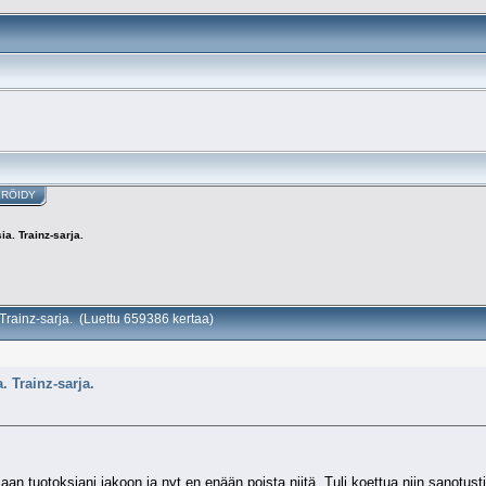
ERÖIDY
a. Trainz-sarja.
 Trainz-sarja. (Luettu 659386 kertaa)
. Trainz-sarja.
aan tuotoksiani jakoon ja nyt en enään poista niitä. Tuli koettua niin sanotusti