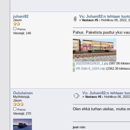
juhani82
Vs: Juhani82:n tehtaan tuoto
Jäsen
«
Vastaus #5 :
Huhtikuu 05, 2022, 2
Poissa
Pahus. Paketista puuttui yksi vau
Viestejä: 146
20220208110615_1.jpg
(587.06 kilotav
VR Gbln 6_1024.cdp
(2362.39 kilotavu
Oululainen
Vs: Juhani82:n tehtaan tuo
Myöhästyjä.
«
Vastaus #6 :
Huhtikuu 06, 2022,
Jäsen
Olen ehkä turhan utelias, mutta o
Poissa
Viestejä: 270
just
näin.