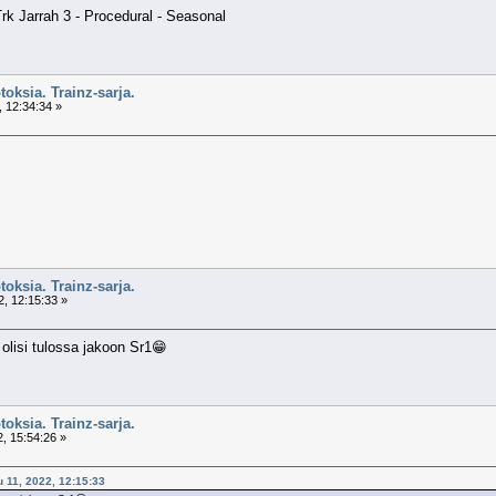
k Jarrah 3 - Procedural - Seasonal
toksia. Trainz-sarja.
 12:34:34 »
toksia. Trainz-sarja.
, 12:15:33 »
 olisi tulossa jakoon Sr1😁
toksia. Trainz-sarja.
, 15:54:26 »
u 11, 2022, 12:15:33