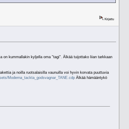
Kirjattu
 on kummallakin kyljella oma "tagi". Älkää tuijottako liian tarkkaan
ettia ja noilla ruotsalaisilla vaunuilla voi hyvin korvata puuttuvia
assets/Moderna_tackta_godsvagnar_TANE.cdp
Älkää hämääntykö