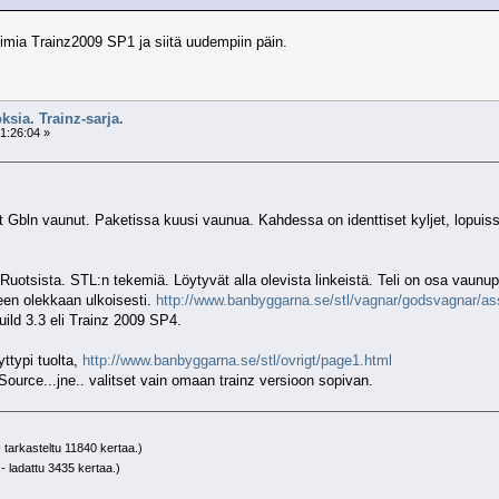
imia Trainz2009 SP1 ja siitä uudempiin päin.
ksia. Trainz-sarja.
1:26:04 »
t Gbln vaunut. Paketissa kuusi vaunua. Kahdessa on identtiset kyljet, lopuissa
Ruotsista. STL:n tekemiä. Löytyvät alla olevista linkeistä. Teli on osa vaunupak
een olekkaan ulkoisesti.
http://www.banbyggarna.se/stl/vagnar/godsvagnar/
uild 3.3 eli Trainz 2009 SP4.
ttypi tuolta,
http://www.banbyggarna.se/stl/ovrigt/page1.html
urce...jne.. valitset vain omaan trainz versioon sopivan.
 tarkasteltu 11840 kertaa.)
- ladattu 3435 kertaa.)