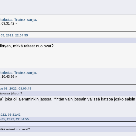
toksia. Trainz-sarja.
 09:31:42 »
u 05, 2022, 22:54:55
ittyen, mitkä raiteet nuo ovat?
toksia. Trainz-sarja.
 10:43:36 »
kuu 06, 2022, 08:00:49
 tulossa jakoon?
 joka oli aiemminkin jaossa. Yritän vain jossain välissä katsoa josko saisin 
 2022, 09:31:42
u 05, 2022, 22:54:55
itkä raiteet nuo ovat?