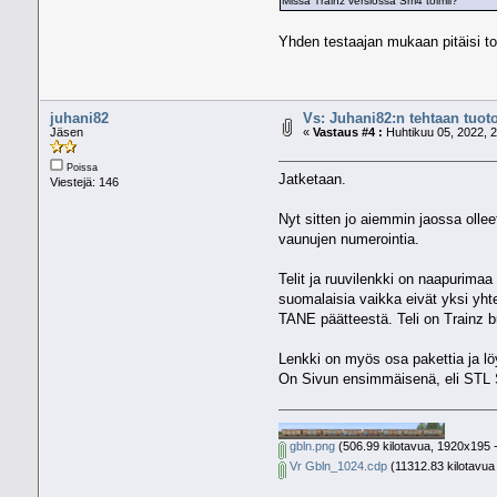
Missä Trainz versiossa Sm4 toimii?
Yhden testaajan mukaan pitäisi to
juhani82
Vs: Juhani82:n tehtaan tuoto
Jäsen
«
Vastaus #4 :
Huhtikuu 05, 2022, 2
Poissa
Jatketaan.
Viestejä: 146
Nyt sitten jo aiemmin jaossa ollee
vaunujen numerointia.
Telit ja ruuvilenkki on naapurimaa 
suomalaisia vaikka eivät yksi yht
TANE päätteestä. Teli on Trainz b
Lenkki on myös osa pakettia ja löy
On Sivun ensimmäisenä, eli STL So
gbln.png
(506.99 kilotavua, 1920x195 -
Vr Gbln_1024.cdp
(11312.83 kilotavua 