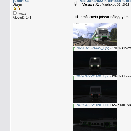
juhani82
Vs: Juhani82:n tehtaan tuoto
Jäsen
«
Vastaus #1 :
Maaliskuu 31, 2022, 
Poissa
Liitteenä kuvia joissa näkyy yleis
Viestejä: 146
20220328224445_1.jpg
(370.36 kilota
20220329224140_1.jpg
(126.05 kilota
20220329224156_1.jpg
(123.3 kilotavu