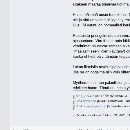
sitäkään määrää toimivaa kotimais
Ensimmäisenä uusin tuotokseni. Sm
ole ja sitä on viesteillä kyselty
Uusi. M vaunu on normaalisti keul
Puutteista ja ongelmista sen verr
ajosuuntaan. Virroittimet sain k
virroittimet nousevat samaan aika
"maalaamiseen" olen käyttänyt omia
koska ehtivät päivittämään teipp
Laitan liitteisiin myös riippuvuud
Jos se on ongelma niin voin sitten
Myöhemmin sitten palauttelen jo ai
edelleen huom. Tämä on melko yk
Sm4_220328.cdp
(2704.62 kilotavua - 
Sm4 deps.cdp
(6614.14 kilotavua - lad
Sm4_enginespec.cdp
(5.5 kilotavua - 
«
Viimeksi muokattu: Elokuu 19, 2023, 11: