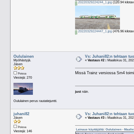
20220329224244_1.jpg
(120.94 kilota
20220329224447_1.jpg
(476.96 kilota
Oululainen
Vs: Juhani82:n tehtaan tuo
Myöhästyjä.
«
Vastaus #2 :
Maaliskuu 31, 202
Jäsen
Missä Trainz versiossa Sm4 toimi
Poissa
Viestejä: 270
just
näin.
Oululainen perus rautatiejuntti.
juhani82
Vs: Juhani82:n tehtaan tuo
Jäsen
«
Vastaus #3 :
Maaliskuu 31, 202
Poissa
Lainaus käyttäjältä: Oululainen - Maali
Viestejä: 146