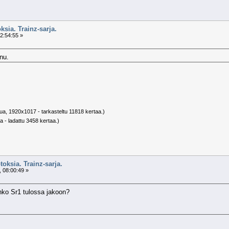
ksia. Trainz-sarja.
2:54:55 »
nu.
ua, 1920x1017 - tarkasteltu 11818 kertaa.)
a - ladattu 3458 kertaa.)
toksia. Trainz-sarja.
 08:00:49 »
nko Sr1 tulossa jakoon?