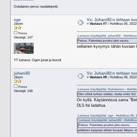
Oululainen perus rautatiejuntti.
oge
Vs: Juhani82:n tehtaan tuo
Jäsen
«
Vastaus #7 :
Huhtikuu 06, 2022,
Poissa
Lainaus käyttäjältä: juhani82 - Huhtiku
Viestejä: 147
Pahus. Paketista puuttui yksi vaunu.
sellainen kysymys tähän kuvaan li
YT kanava: Ogen junat ja bussit
juhani82
Vs: Juhani82:n tehtaan tuo
Jäsen
«
Vastaus #8 :
Huhtikuu 06, 2022,
Poissa
Lainaus käyttäjältä: Oululainen - Huhti
Viestejä: 146
Olen ehkä turhan utelias, mutta onko Sr1
On kyllä. Käytännössä sama "Beta"
DLS:ltä ladattua.
Lainaus käyttäjältä: oge - Huhtikuu 06,
Lainaus käyttäjältä: juhani82 - Huhtiku
Pahus. Paketista puuttui yksi vaunu.
sellainen kysymys tähän kuvaan liittyen, m