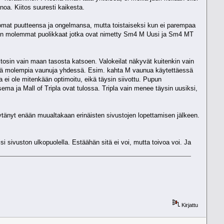
oa. Kiitos suuresti kaikesta.
 omat puutteensa ja ongelmansa, mutta toistaiseksi kun ei parempaa
 Sm4:n molemmat puolikkaat jotka ovat nimetty Sm4 M Uusi ja Sm4 MT
 tosin vain maan tasosta katsoen. Valokeilat näkyvät kuitenkin vain
ttää molempia vaunuja yhdessä. Esim. kahta M vaunua käytettäessä
 ei ole mitenkään optimoitu, eikä täysin siivottu. Pupun
sema ja Mall of Tripla ovat tulossa. Tripla vain menee täysin uusiksi,
löytänyt enään muualtakaan erinäisten sivustojen lopettamisen jälkeen.
si sivuston ulkopuolella. Estäähän sitä ei voi, mutta toivoa voi. Ja
Kirjattu