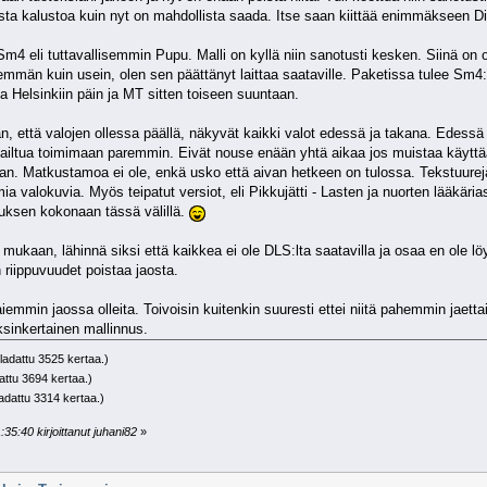
ta kalustoa kuin nyt on mahdollista saada. Itse saan kiittää enimmäkseen Din
4 eli tuttavallisemmin Pupu. Malli on kyllä niin sanotusti kesken. Siinä on
 enemmän kuin usein, olen sen päättänyt laittaa saataville. Paketissa tulee
a Helsinkiin päin ja MT sitten toiseen suuntaan.
an, että valojen ollessa päällä, näkyvät kaikki valot edessä ja takana. Edessä
ikkailtua toimimaan paremmin. Eivät nouse enään yhtä aikaa jos muistaa käy
an. Matkustamoa ei ole, enkä usko että aivan hetkeen on tulossa. Tekstuureja
 valokuvia. Myös teipatut versiot, eli Pikkujätti - Lasten ja nuorten lääkäria
auksen kokonaan tässä välillä.
et mukaan, lähinnä siksi että kaikkea ei ole DLS:lta saatavilla ja osaa en ole 
 riippuvuudet poistaa jaosta.
emmin jaossa olleita. Toivoisin kuitenkin suuresti ettei niitä pahemmin jaettai
sinkertainen mallinnus.
ladattu 3525 kertaa.)
attu 3694 kertaa.)
ladattu 3314 kertaa.)
35:40 kirjoittanut juhani82
»