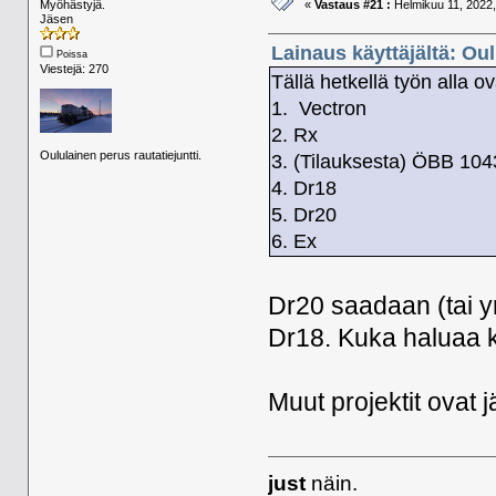
Myöhästyjä.
«
Vastaus #21 :
Helmikuu 11, 2022,
Jäsen
Lainaus käyttäjältä: Ou
Poissa
Viestejä: 270
Tällä hetkellä työn alla ov
1. Vectron
2. Rx
Oululainen perus rautatiejuntti.
3. (Tilauksesta) ÖBB 104
4. Dr18
5. Dr20
6. Ex
Dr20 saadaan (tai yr
Dr18. Kuka haluaa k
Muut projektit ovat j
just
näin.