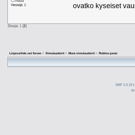
Poissa
ovatko kyseiset vaun
Viestejä: 1
Sivuja:
1
[
2
]
Linjavaihde.net forum
>
Simulaattorit
>
Muut simulaattorit
>
Roblox-junat
SMF 2.0.19
|
X