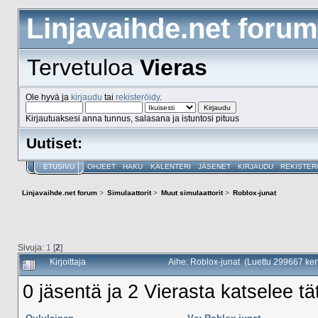
Linjavaihde.net forum
Tervetuloa
Vieras
Ole hyvä ja
kirjaudu
tai
rekisteröidy
.
Kirjautuaksesi anna tunnus, salasana ja istuntosi pituus
Uutiset:
ETUSIVU
OHJEET
HAKU
KALENTERI
JÄSENET
KIRJAUDU
REKISTER
Linjavaihde.net forum
>
Simulaattorit
>
Muut simulaattorit
>
Roblox-junat
Sivuja:
1
[
2
]
Kirjoittaja
Aihe: Roblox-junat (Luettu 299667 ker
0 jäsentä ja 2 Vierasta katselee tä