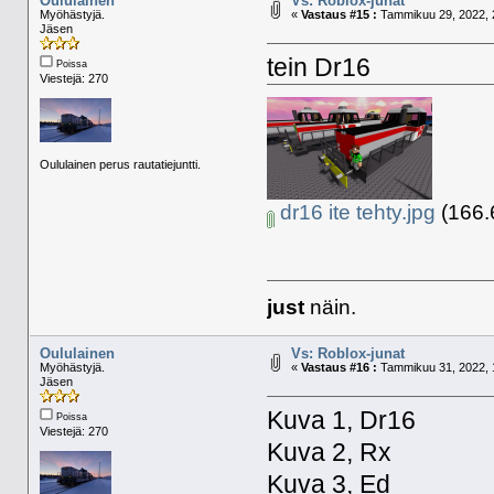
Oululainen
Vs: Roblox-junat
Myöhästyjä.
«
Vastaus #15 :
Tammikuu 29, 2022, 
Jäsen
tein Dr16
Poissa
Viestejä: 270
Oululainen perus rautatiejuntti.
dr16 ite tehty.jpg
(166.6
just
näin.
Oululainen
Vs: Roblox-junat
Myöhästyjä.
«
Vastaus #16 :
Tammikuu 31, 2022, 
Jäsen
Kuva 1, Dr16
Poissa
Viestejä: 270
Kuva 2, Rx
Kuva 3, Ed