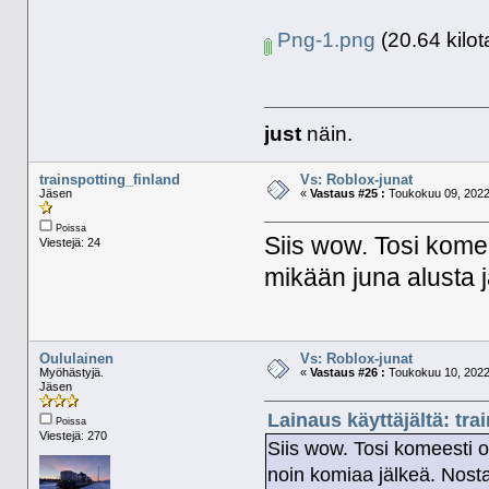
Png-1.png
(20.64 kilot
just
näin.
trainspotting_finland
Vs: Roblox-junat
Jäsen
«
Vastaus #25 :
Toukokuu 09, 2022,
Poissa
Siis wow. Tosi kome
Viestejä: 24
mikään juna alusta j
Oululainen
Vs: Roblox-junat
Myöhästyjä.
«
Vastaus #26 :
Toukokuu 10, 2022,
Jäsen
Lainaus käyttäjältä: tr
Poissa
Viestejä: 270
Siis wow. Tosi komeesti o
noin komiaa jälkeä. Nost