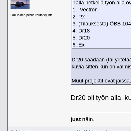
Tällä hetkellä työn alla o
1. Vectron
Oululainen perus rautatiejuntti.
2. Rx
3. (Tilauksesta) ÖBB 10
4. Dr18
5. Dr20
6. Ex
Dr20 saadaan (tai yritetä
kuvia sitten kun on valmi
Muut projektit ovat jäissä
Dr20 oli työn alla, 
just
näin.