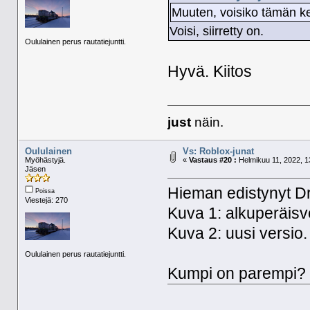
Muuten, voisiko tämän ket
Voisi, siirretty on.
Oululainen perus rautatiejuntti.
Hyvä. Kiitos
just
näin.
Oululainen
Vs: Roblox-junat
Myöhästyjä.
«
Vastaus #20 :
Helmikuu 11, 2022, 1
Jäsen
Hieman edistynyt Dr
Poissa
Viestejä: 270
Kuva 1: alkuperäisv
Kuva 2: uusi versio.
Oululainen perus rautatiejuntti.
Kumpi on parempi