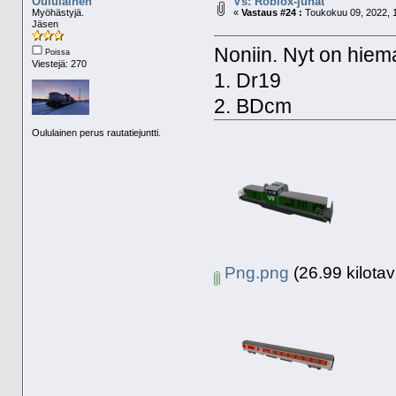
Oululainen
Vs: Roblox-junat
Myöhästyjä.
«
Vastaus #24 :
Toukokuu 09, 2022, 1
Jäsen
Noniin. Nyt on hieman
Poissa
Viestejä: 270
1. Dr19
2. BDcm
Oululainen perus rautatiejuntti.
Png.png
(26.99 kilotav