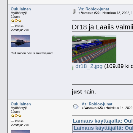
Oululainen
Vs: Roblox-junat
Myöhästyjä.
«
Vastaus #22 :
Helmikuu 13, 2022, 1
Jäsen
Dr18 ja Laaiis valmii
Poissa
Viestejä: 270
Oululainen perus rautatiejuntti.
dr18_2.jpg
(109.89 kil
just
näin.
Oululainen
Vs: Roblox-junat
Myöhästyjä.
«
Vastaus #23 :
Helmikuu 14, 2022,
Jäsen
Lainaus käyttäjältä: Ou
Poissa
Viestejä: 270
Lainaus käyttäjältä: Ou