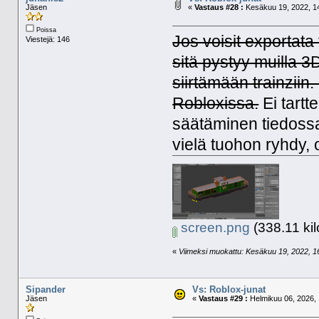
Jäsen
«
Vastaus #28 :
Kesäkuu 19, 2022, 14
Poissa
Jos voisit exportat
Viestejä: 146
sitä pystyy muilla 3
siirtämään trainziin
Robloxissa.
Ei tartt
säätäminen tiedossa 
vielä tuohon ryhdy,
screen.png
(338.11 kil
«
Viimeksi muokattu: Kesäkuu 19, 2022, 16:
Sipander
Vs: Roblox-junat
Jäsen
«
Vastaus #29 :
Helmikuu 06, 2026, 