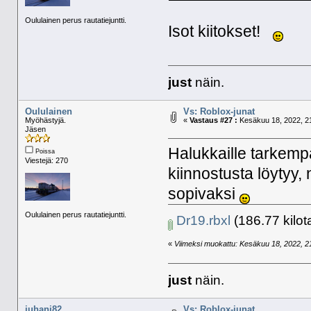
Oululainen perus rautatiejuntti.
Isot kiitokset!
just
näin.
Oululainen
Vs: Roblox-junat
Myöhästyjä.
«
Vastaus #27 :
Kesäkuu 18, 2022, 21
Jäsen
Halukkaille tarkemp
Poissa
Viestejä: 270
kiinnostusta löytyy,
sopivaksi
Oululainen perus rautatiejuntti.
Dr19.rbxl
(186.77 kilot
«
Viimeksi muokattu: Kesäkuu 18, 2022, 21:
just
näin.
juhani82
Vs: Roblox-junat