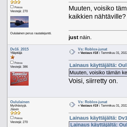
Muuten, voisiko tämä
Poissa
Viestejä: 270
kaikkien nähtäville?
Oululainen perus rautatiejuntti.
just
näin.
Dv16_2015
Vs: Roblox-junat
Ylläpitäjä
«
Vastaus #18 :
Tammikuu 31, 2022
Poissa
Lainaus käyttäjältä: Ou
Viestejä: 386
Muuten, voisiko tämän ket
Voisi, siirretty on.
Oululainen
Vs: Roblox-junat
Myöhästyjä.
«
Vastaus #19 :
Tammikuu 31, 2022
Jäsen
Lainaus käyttäjältä: Dv
Poissa
Viestejä: 270
Lainaus käyttäjältä: Ou