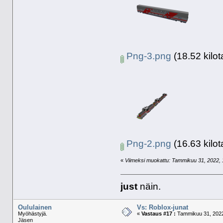
Png-3.png
(18.52 kilot
Png-2.png
(16.63 kilot
«
Viimeksi muokattu: Tammikuu 31, 2022, 15
just
näin.
Oululainen
Vs: Roblox-junat
Myöhästyjä.
«
Vastaus #17 :
Tammikuu 31, 2022
Jäsen