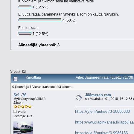
Kirkkoniemi ja Skibton sekä ne yhdistävä raide
1 (12.5%)
Ei uutta rataa, parannetaan yhteyksiä Tornion kautta Narvikiin.
4 (50%)
Ei ollenkaan.
1 (12.5%)
Äänestäjiä yhteensä:
8
Sivuja: [
1
]
Kirjoittaja
Aihe: Jäämeren rata (Luettu 71738 
0 jäsentä ja 1 Vieras katselee tätä aihetta.
Sr1 -76
Jäämeren rata
Myöhästymispäällikkö
«
:
Maaliskuu 01, 2018, 16:12:53 
Jäsen
https://yle.fi/uutiset/3-10086380
Poissa
Viestejä: 423
https://www.lapinkansa.fi/lappi/j
https://yle.fi/uutiset/3-9986136