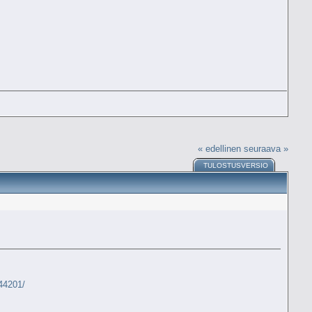
« edellinen
seuraava »
TULOSTUSVERSIO
744201/