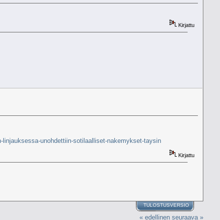
Kirjattu
linjauksessa-unohdettiin-sotilaalliset-nakemykset-taysin
Kirjattu
TULOSTUSVERSIO
« edellinen
seuraava »