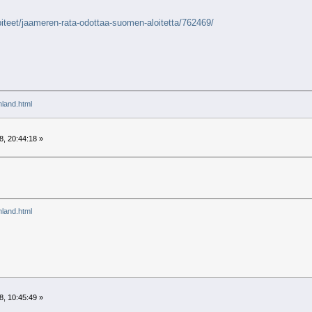
lipiteet/jaameren-rata-odottaa-suomen-aloitetta/762469/
inland.html
8, 20:44:18 »
inland.html
8, 10:45:49 »