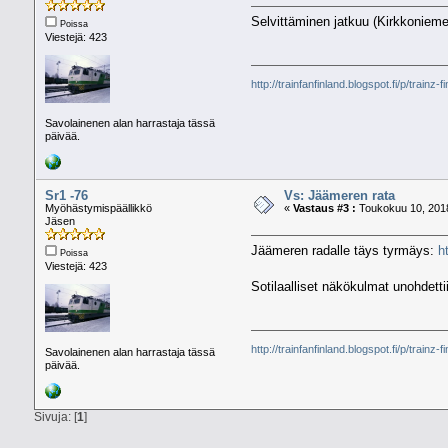
Selvittäminen jatkuu (Kirkkoniemen
Poissa
Viestejä: 423
http://trainfanfinland.blogspot.fi/p/trainz-f
Savolainenen alan harrastaja tässä
päivää.
Sr1 -76
Vs: Jäämeren rata
Myöhästymispäällikkö
«
Vastaus #3 :
Toukokuu 10, 2018
Jäsen
Jäämeren radalle täys tyrmäys:
h
Poissa
Viestejä: 423
Sotilaalliset näkökulmat unohdetti
http://trainfanfinland.blogspot.fi/p/trainz-f
Savolainenen alan harrastaja tässä
päivää.
Sivuja: [
1
]