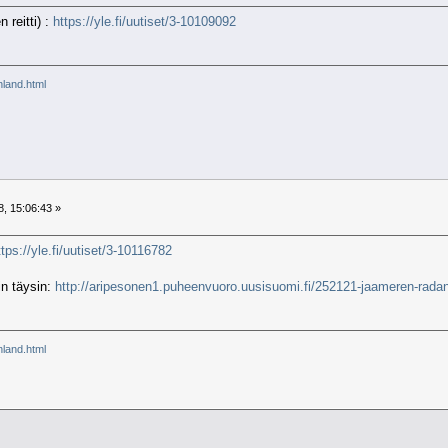
 reitti) :
https://yle.fi/uutiset/3-10109092
inland.html
, 15:06:43 »
ttps://yle.fi/uutiset/3-10116782
in täysin:
http://aripesonen1.puheenvuoro.uusisuomi.fi/252121-jaameren-radan-
inland.html