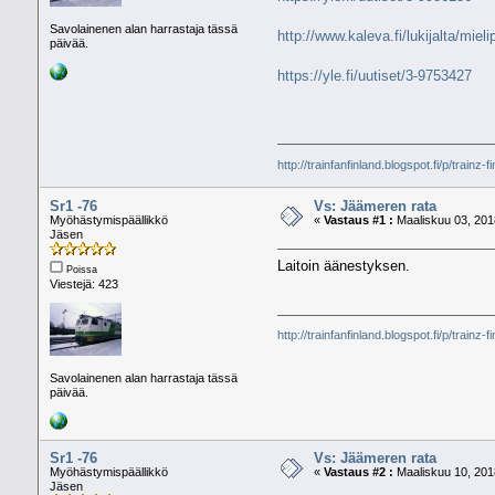
Savolainenen alan harrastaja tässä
http://www.kaleva.fi/lukijalta/mie
päivää.
https://yle.fi/uutiset/3-9753427
http://trainfanfinland.blogspot.fi/p/trainz-f
Sr1 -76
Vs: Jäämeren rata
Myöhästymispäällikkö
«
Vastaus #1 :
Maaliskuu 03, 201
Jäsen
Laitoin äänestyksen.
Poissa
Viestejä: 423
http://trainfanfinland.blogspot.fi/p/trainz-f
Savolainenen alan harrastaja tässä
päivää.
Sr1 -76
Vs: Jäämeren rata
Myöhästymispäällikkö
«
Vastaus #2 :
Maaliskuu 10, 201
Jäsen