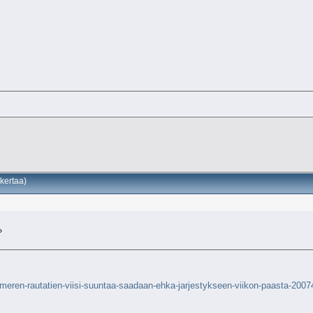
kertaa)
»
aameren-rautatien-viisi-suuntaa-saadaan-ehka-jarjestykseen-viikon-paasta-200