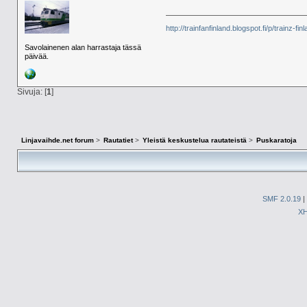
http://trainfanfinland.blogspot.fi/p/trainz-fin
Savolainenen alan harrastaja tässä
päivää.
Sivuja: [
1
]
Linjavaihde.net forum
>
Rautatiet
>
Yleistä keskustelua rautateistä
>
Puskaratoja
SMF 2.0.19
|
X