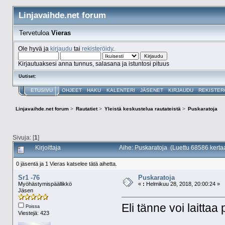
Linjavaihde.net forum
Tervetuloa
Vieras
Ole hyvä ja
kirjaudu
tai
rekisteröidy
.
Kirjautuaksesi anna tunnus, salasana ja istuntosi pituus
Uutiset:
ETUSIVU
OHJEET
HAKU
KALENTERI
JÄSENET
KIRJAUDU
REKISTER
Linjavaihde.net forum
>
Rautatiet
>
Yleistä keskustelua rautateistä
>
Puskaratoja
Sivuja: [
1
]
Kirjoittaja
Aihe: Puskaratoja (Luettu 68586 kerta
0 jäsentä ja 1 Vieras katselee tätä aihetta.
Sr1 -76
Puskaratoja
Myöhästymispäällikkö
«
:
Helmikuu 28, 2018, 20:00:24 »
Jäsen
Eli tänne voi laittaa
Poissa
Viestejä: 423