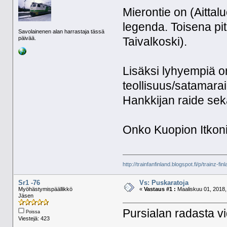
Mierontie on (Aittal
legenda. Toisena pi
Savolainenen alan harrastaja tässä
päivää.
Taivalkoski).
Lisäksi lyhyempiä o
teollisuus/satamara
Hankkijan raide se
Onko Kuopion Itkoni
http://trainfanfinland.blogspot.fi/p/trainz-fin
Sr1 -76
Vs: Puskaratoja
Myöhästymispäällikkö
«
Vastaus #1 :
Maaliskuu 01, 2018,
Jäsen
Pursialan radasta v
Poissa
Viestejä: 423