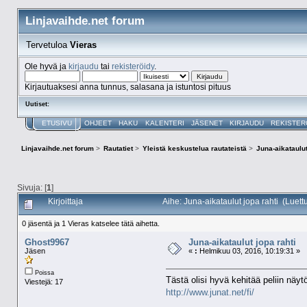
Linjavaihde.net forum
Tervetuloa
Vieras
Ole hyvä ja
kirjaudu
tai
rekisteröidy
.
Kirjautuaksesi anna tunnus, salasana ja istuntosi pituus
Uutiset:
ETUSIVU
OHJEET
HAKU
KALENTERI
JÄSENET
KIRJAUDU
REKISTER
Linjavaihde.net forum
>
Rautatiet
>
Yleistä keskustelua rautateistä
>
Juna-aikataulut
Sivuja: [
1
]
Kirjoittaja
Aihe: Juna-aikataulut jopa rahti (Luet
0 jäsentä ja 1 Vieras katselee tätä aihetta.
Ghost9967
Juna-aikataulut jopa rahti
Jäsen
«
:
Helmikuu 03, 2016, 10:19:31 »
Poissa
Tästä olisi hyvä kehitää peliin näytö
Viestejä: 17
http://www.junat.net/fi/