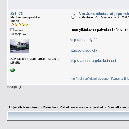
Sr1 -76
Vs: Juna-aikataulut jopa rah
Myöhästymispäällikkö
«
Vastaus #1 :
Marraskuu 06, 2017,
Jäsen
Tuon ylläolevan palvelun lisäksi aik
Poissa
Viestejä: 423
http://junat.dy.fi/
https://julia.dy.fi/
Savolainenen alan harrastaja tässä
http://vaunut.org/kulkutiedot
päivää.
http://trainfanfinland.blogspot.fi/p/trainz-fin
Sivuja: [
1
]
Linjavaihde.net forum
>
Rautatiet
>
Yleistä keskustelua rautateistä
>
Juna-aikataulut