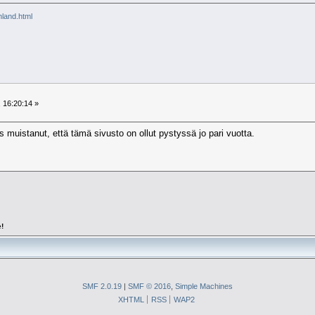
inland.html
 16:20:14 »
es muistanut, että tämä sivusto on ollut pystyssä jo pari vuotta.
!
SMF 2.0.19
|
SMF © 2016
,
Simple Machines
XHTML
RSS
WAP2