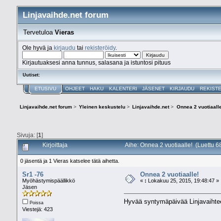
Linjavaihde.net forum
Tervetuloa
Vieras
Ole hyvä ja
kirjaudu
tai
rekisteröidy
.
Kirjautuaksesi anna tunnus, salasana ja istuntosi pituus
Uutiset:
ETUSIVU
OHJEET
HAKU
KALENTERI
JÄSENET
KIRJAUDU
REKIST
Linjavaihde.net forum
>
Yleinen keskustelu
>
Linjavaihde.net
>
Onnea 2 vuotiaalle
Sivuja: [
1
]
Kirjoittaja
Aihe: Onnea 2 vuotiaalle! (Luettu 6
0 jäsentä ja 1 Vieras katselee tätä aihetta.
Sr1 -76
Onnea 2 vuotiaalle!
Myöhästymispäällikkö
«
:
Lokakuu 25, 2015, 19:48:47 »
Jäsen
Hyvää syntymäpäivää Linjavaihteelle
Poissa
Viestejä: 423