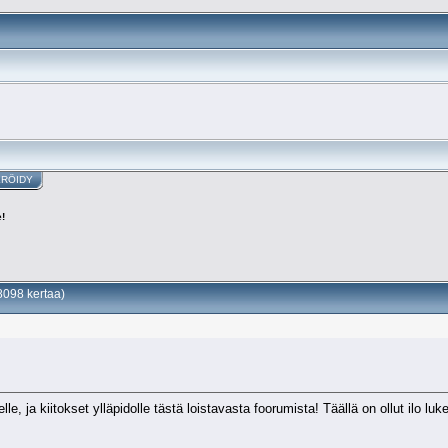
ERÖIDY
!
8098 kertaa)
, ja kiitokset ylläpidolle tästä loistavasta foorumista! Täällä on ollut ilo lukea