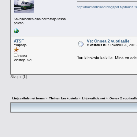
http://trainfanfinland.blogspot.fi/p/trainz-f
Savolainenen alan harrastaja tässä
päivää.
ATSF
Vs: Onnea 2 vuotiaalle!
Ylläpitäjä
«
Vastaus #1 :
Lokakuu 26, 2015,
Poissa
Juu kiitoksia kaikille. Minä en ed
Viestejä: 521
Sivuja: [
1
]
Linjavaihde.net forum
>
Yleinen keskustelu
>
Linjavaihde.net
>
Onnea 2 vuotiaalle