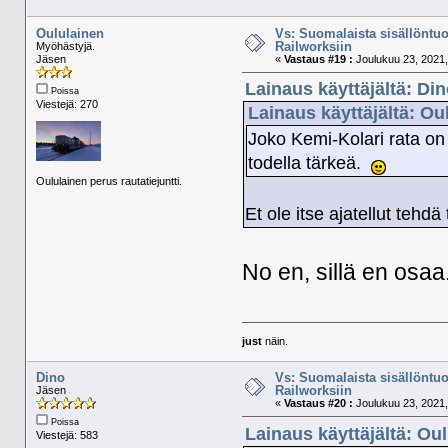
Oululainen
Vs: Suomalaista sisällöntuo
Railworksiin
Myöhästyjä.
Jäsen
«
Vastaus #19 :
Joulukuu 23, 2021,
Lainaus käyttäjältä: Di
Poissa
Viestejä: 270
Lainaus käyttäjältä: Ou
Joko Kemi-Kolari rata on
todella tärkeä.
Oululainen perus rautatiejuntti.
Et ole itse ajatellut tehdä
No en, sillä en osaa.
just
näin.
Dino
Vs: Suomalaista sisällöntuo
Railworksiin
Jäsen
«
Vastaus #20 :
Joulukuu 23, 2021,
Poissa
Lainaus käyttäjältä: Ou
Viestejä: 583