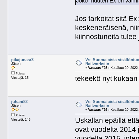
Joko muuten Ex on valmis
Jos tarkoitat sitä E
keskeneräisenä, niin
kiinnostuneita tulee
pikajunasr3
Vs: Suomalaista sisällöntuo
Railworksiin
Jäsen
«
Vastaus #25 :
Kesäkuu 20, 2022, 
Poissa
tekeekö nyt kukaan 
Viestejä: 15
juhani82
Vs: Suomalaista sisällöntuo
Railworksiin
Jäsen
«
Vastaus #26 :
Kesäkuu 20, 2022, 
Poissa
Uskallan epäillä ett
Viestejä: 146
ovat vuodelta 2014 
vuodelta 2015, joten