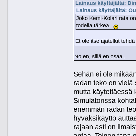
Lainaus käyttäjältä: Di
Lainaus käyttäjältä: Ou
Joko Kemi-Kolari rata on
todella tärkeä.
Et ole itse ajatellut tehdä
No en, sillä en osaa..
Sehän ei ole mikään
radan teko on vielä 
mutta käytettäessä 
Simulatorissa kohtal
enemmän radan teoss
hyväksikäyttö auttaa
rajaan asti on ilmais
antaa. Toinen tapa o