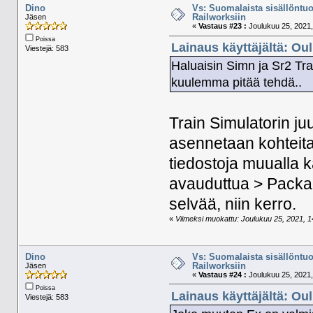
Dino
Vs: Suomalaista sisällöntuo
Railworksiin
Jäsen
«
Vastaus #23 :
Joulukuu 25, 2021,
Poissa
Lainaus käyttäjältä: Ou
Viestejä: 583
Haluaisin Simn ja Sr2 Tra
kuulemma pitää tehdä..
Train Simulatorin ju
asennetaan kohteita 
tiedostoja muualla k
avauduttua > Packag
selvää, niin kerro.
«
Viimeksi muokattu: Joulukuu 25, 2021, 14
Dino
Vs: Suomalaista sisällöntuo
Railworksiin
Jäsen
«
Vastaus #24 :
Joulukuu 25, 2021,
Poissa
Lainaus käyttäjältä: Ou
Viestejä: 583