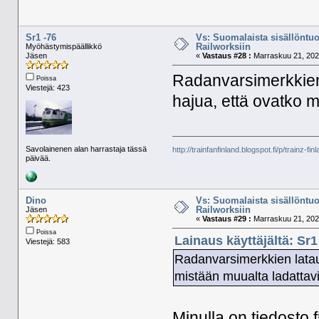
Sr1 -76
Vs: Suomalaista sisällöntuo
Railworksiin
Myöhästymispäällikkö
Jäsen
«
Vastaus #28 :
Marraskuu 21, 2022
Radanvarsimerkkien 
Poissa
Viestejä: 423
hajua, että ovatko 
Savolainenen alan harrastaja tässä
http://trainfanfinland.blogspot.fi/p/trainz-fin
päivää.
Dino
Vs: Suomalaista sisällöntuo
Railworksiin
Jäsen
«
Vastaus #29 :
Marraskuu 21, 2022
Poissa
Lainaus käyttäjältä: Sr1
Viestejä: 583
Radanvarsimerkkien lataus
mistään muualta ladattav
Minulla on tiedosto 