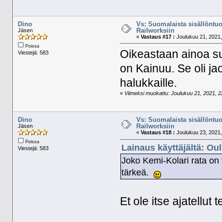
Dino
Vs: Suomalaista sisällöntuo
Railworksiin
Jäsen
«
Vastaus #17 :
Joulukuu 21, 2021,
Poissa
Oikeastaan ainoa su
Viestejä: 583
on Kainuu. Se oli ja
halukkaille.
«
Viimeksi muokattu: Joulukuu 21, 2021, 22
Dino
Vs: Suomalaista sisällöntuo
Railworksiin
Jäsen
«
Vastaus #18 :
Joulukuu 23, 2021,
Poissa
Lainaus käyttäjältä: Ou
Viestejä: 583
Joko Kemi-Kolari rata on 
tärkeä.
Et ole itse ajatellut 