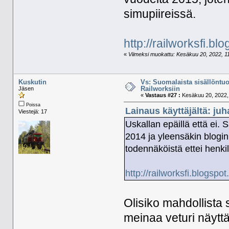
simupiireissä.
http://railworksfi.b
«
Viimeksi muokattu: Kesäkuu 20, 2022, 11:
Kuskutin
Vs: Suomalaista sisällöntuo
Railworksiin
Jäsen
«
Vastaus #27 :
Kesäkuu 20, 2022, 
Poissa
Lainaus käyttäjältä: ju
Viestejä: 17
Uskallan epäillä että ei.
2014 ja yleensäkin blogin
todennäköistä ettei henki
http://railworksfi.blogsp
Olisiko mahdollista 
meinaa veturi näytt