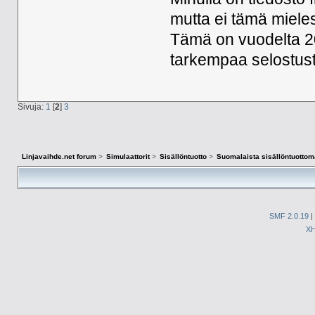
mutta ei tämä miele
Tämä on vuodelta 201
tarkempaa selostust
Sivuja:
1
[
2
]
3
Linjavaihde.net forum
>
Simulaattorit
>
Sisällöntuotto
>
Suomalaista sisällöntuottoma
SMF 2.0.19
|
X