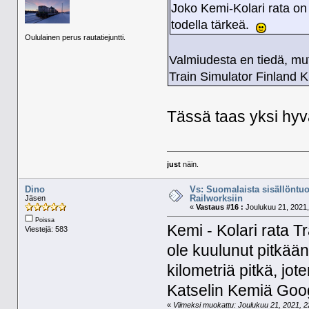
Joko Kemi-Kolari rata on
todella tärkeä.
Oululainen perus rautatiejuntti.
Valmiudesta en tiedä, mu
Train Simulator Finland Kr
Tässä taas yksi hyvä
just
näin.
Dino
Vs: Suomalaista sisällöntuo
Railworksiin
Jäsen
«
Vastaus #16 :
Joulukuu 21, 2021,
Poissa
Kemi - Kolari rata Tr
Viestejä: 583
ole kuulunut pitkää
kilometriä pitkä, jot
Katselin Kemiä Googl
«
Viimeksi muokattu: Joulukuu 21, 2021, 22