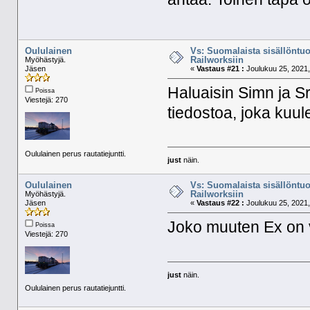
Oululainen
Vs: Suomalaista sisällöntuo
Railworksiin
Myöhästyjä.
Jäsen
«
Vastaus #21 :
Joulukuu 25, 2021,
Haluaisin Simn ja S
Poissa
Viestejä: 270
tiedostoa, joka kuu
Oululainen perus rautatiejuntti.
just
näin.
Oululainen
Vs: Suomalaista sisällöntuo
Railworksiin
Myöhästyjä.
Jäsen
«
Vastaus #22 :
Joulukuu 25, 2021,
Joko muuten Ex on v
Poissa
Viestejä: 270
just
näin.
Oululainen perus rautatiejuntti.