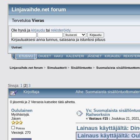
Linjavaihde.net forum
Tervetuloa
Vieras
Ole hyvä ja
kirjaudu
tai
rekisteröidy
.
Kirjautuaksesi anna tunnus, salasana ja istuntosi pituus
Uutiset:
ETUSIVU
OHJEET
HAKU
KALENTERI
JÄSENET
KIRJAUDU
REKISTER
Linjavaihde.net forum
>
Simulaattorit
>
Sisällöntuotto
>
Suomalaista sisällöntuottoma
Sivuja:
1
[
2
]
3
Kirjoittaja
Aihe: Suomalaista sisällöntuottomater
0 jäsentä ja 2 Vierasta katselee tätä aihetta.
Oululainen
Vs: Suomalaista sisällöntuo
Railworksiin
Myöhästyjä.
Jäsen
«
Vastaus #15 :
Joulukuu 21, 2021,
Lainaus käyttäjältä: Di
Poissa
Viestejä: 270
Lainaus käyttäjältä: Ou