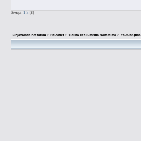
Sivuja:
1
2
[
3
]
Linjavaihde.net forum
>
Rautatiet
>
Yleistä keskustelua rautateistä
>
Youtube-juna