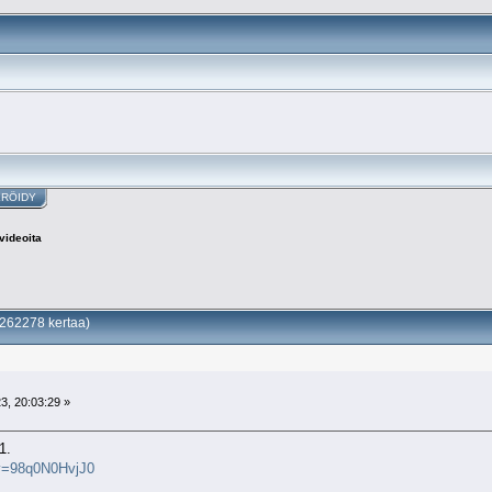
ERÖIDY
videoita
 262278 kertaa)
3, 20:03:29 »
1.
?v=98q0N0HvjJ0