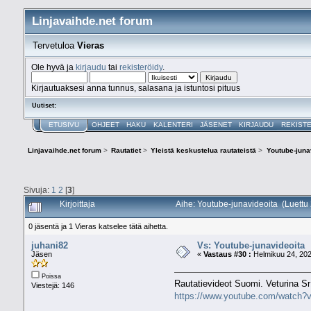
Linjavaihde.net forum
Tervetuloa
Vieras
Ole hyvä ja
kirjaudu
tai
rekisteröidy
.
Kirjautuaksesi anna tunnus, salasana ja istuntosi pituus
Uutiset:
ETUSIVU
OHJEET
HAKU
KALENTERI
JÄSENET
KIRJAUDU
REKIST
Linjavaihde.net forum
>
Rautatiet
>
Yleistä keskustelua rautateistä
>
Youtube-juna
Sivuja:
1
2
[
3
]
Kirjoittaja
Aihe: Youtube-junavideoita (Luettu
0 jäsentä ja 1 Vieras katselee tätä aihetta.
juhani82
Vs: Youtube-junavideoita
Jäsen
«
Vastaus #30 :
Helmikuu 24, 202
Poissa
Rautatievideot Suomi. Veturina Sr
Viestejä: 146
https://www.youtube.com/watch