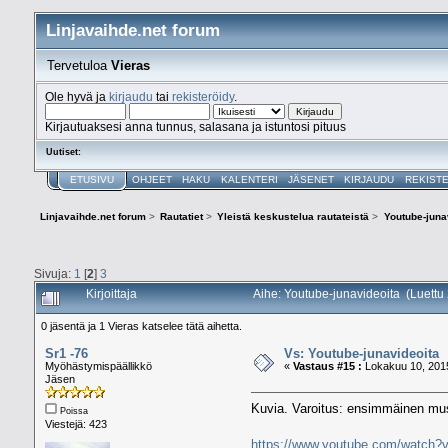
Linjavaihde.net forum
Tervetuloa
Vieras
Ole hyvä ja
kirjaudu
tai
rekisteröidy
.
Kirjautuaksesi anna tunnus, salasana ja istuntosi pituus
Uutiset:
ETUSIVU
OHJEET
HAKU
KALENTERI
JÄSENET
KIRJAUDU
REKIST
Linjavaihde.net forum
>
Rautatiet
>
Yleistä keskustelua rautateistä
>
Youtube-juna
Sivuja:
1
[
2
]
3
Kirjoittaja
Aihe: Youtube-junavideoita (Luettu
0 jäsentä ja 1 Vieras katselee tätä aihetta.
Sr1 -76
Vs: Youtube-junavideoita
Myöhästymispäällikkö
«
Vastaus #15 :
Lokakuu 10, 2015
Jäsen
Kuvia. Varoitus: ensimmäinen mus
Poissa
Viestejä: 423
https://www.youtube.com/watch