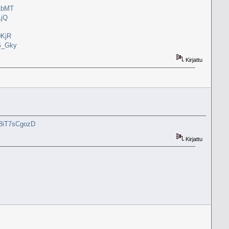
51bMT
LjQ
0KjR
G_Gky
Kirjattu
8iT7sCgozD
Kirjattu