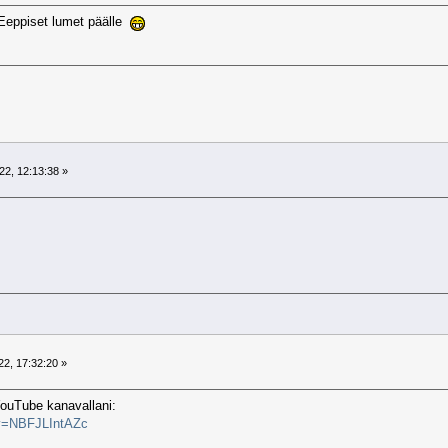
eppiset lumet päälle
22, 12:13:38 »
2, 17:32:20 »
ouTube kanavallani:
?v=NBFJLIntAZc