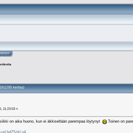
ERÖIDY
videoita
 262295 kertaa)
, 11:23:03 »
iikki on aika huono, kun ei äkkiseltään parempaa löytynyt
Toinen on par
?v=eLbdZ5zkLu4