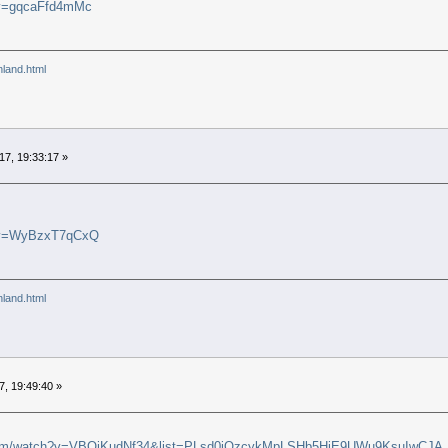
?v=gqcaFfd4mMc
inland.html
17, 19:33:17 »
h?v=WyBzxT7qCxQ
inland.html
, 19:49:40 »
.com/watch?v=VBOiKudNf34&list=PLsd0iQzcykMpLSHb5HiE9UWu9KsuIwCJA