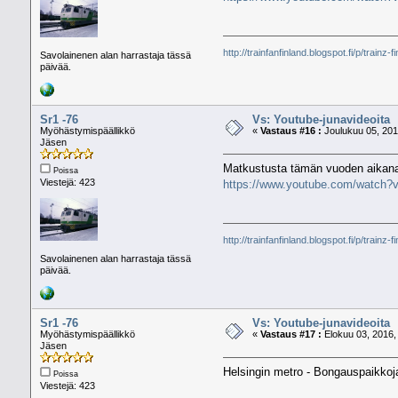
http://trainfanfinland.blogspot.fi/p/trainz-f
Savolainenen alan harrastaja tässä
päivää.
Sr1 -76
Vs: Youtube-junavideoita
Myöhästymispäällikkö
«
Vastaus #16 :
Joulukuu 05, 201
Jäsen
Matkustusta tämän vuoden aikana
Poissa
Viestejä: 423
https://www.youtube.com/watch
http://trainfanfinland.blogspot.fi/p/trainz-f
Savolainenen alan harrastaja tässä
päivää.
Sr1 -76
Vs: Youtube-junavideoita
Myöhästymispäällikkö
«
Vastaus #17 :
Elokuu 03, 2016,
Jäsen
Helsingin metro - Bongauspaikko
Poissa
Viestejä: 423