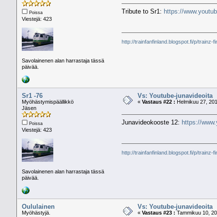
Tribute to Sr1:
https://www.you
Poissa
Viestejä: 423
http://trainfanfinland.blogspot.fi/p/trainz-f
Savolainenen alan harrastaja tässä
päivää.
Sr1 -76
Vs: Youtube-junavideoita
Myöhästymispäällikkö
«
Vastaus #22 :
Helmikuu 27, 201
Jäsen
Junavideokooste 12:
https://ww
Poissa
Viestejä: 423
http://trainfanfinland.blogspot.fi/p/trainz-f
Savolainenen alan harrastaja tässä
päivää.
Oululainen
Vs: Youtube-junavideoita
Myöhästyjä.
«
Vastaus #23 :
Tammikuu 10, 202