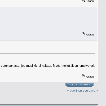
Kirjattu
Kirjattu
turisarjasta, jos musiikki ei haittaa. Myös meikäläisen lempiveturit
Kirjattu
TULOSTUSVERSIO
« edellinen
seuraava »