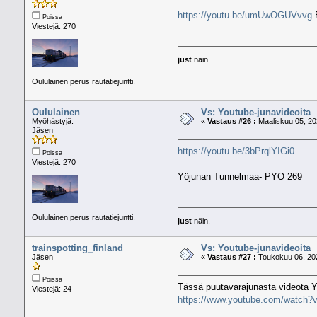
https://youtu.be/umUwOGUVvvg
E
Poissa
Viestejä: 270
just
näin.
Oululainen perus rautatiejuntti.
Oululainen
Vs: Youtube-junavideoita
Myöhästyjä.
«
Vastaus #26 :
Maaliskuu 05, 20
Jäsen
https://youtu.be/3bPrqlYIGi0
Poissa
Viestejä: 270
Yöjunan Tunnelmaa- PYO 269
Oululainen perus rautatiejuntti.
just
näin.
trainspotting_finland
Vs: Youtube-junavideoita
Jäsen
«
Vastaus #27 :
Toukokuu 06, 202
Poissa
Tässä puutavarajunasta videota Y
Viestejä: 24
https://www.youtube.com/watch