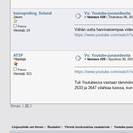
trainspotting_finland
Vs: Youtube-junavideoita
Jäsen
«
Vastaus #28 :
Toukokuu 06, 202
Poissa
Vähän uutta harvinaisempaa video
Viestejä: 24
https://www.youtube.com/watch
ATSF
Vs: Youtube-junavideoita
Ylläpitäjä
«
Vastaus #29 :
Syyskuu 30, 2022
Poissa
https://www.youtube.com/watch?
Viestejä: 521
Tuli Youtubessa vastaan tämmöinen
2533 ja 2647 vilahtaa tuossa, ku
Sivuja:
1
[
2
]
3
Linjavaihde.net forum
>
Rautatiet
>
Yleistä keskustelua rautateistä
>
Youtube-juna