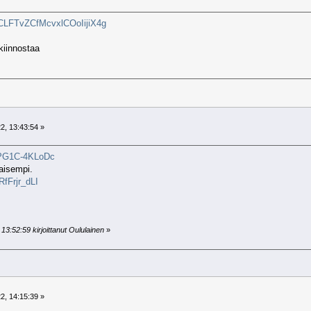
UCLFTvZCfMcvxlCOoIijiX4g
kiinnostaa
2, 13:43:54 »
=PG1C-4KLoDc
aisempi.
RfFrjr_dLI
13:52:59 kirjoittanut Oululainen
»
2, 14:15:39 »