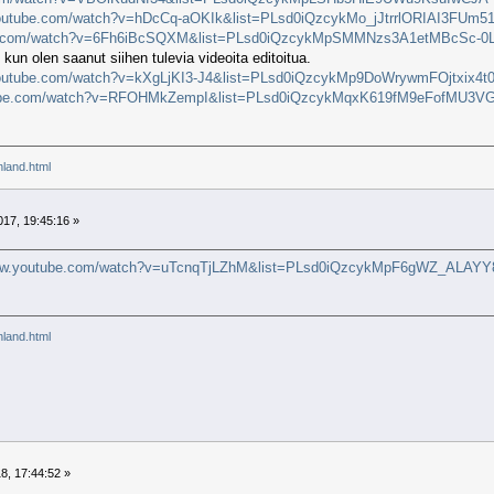
youtube.com/watch?v=hDcCq-aOKIk&list=PLsd0iQzcykMo_jJtrrlORIAI3FUm
be.com/watch?v=6Fh6iBcSQXM&list=PLsd0iQzcykMpSMMNzs3A1etMBcSc-0
 kun olen saanut siihen tulevia videoita editoitua.
youtube.com/watch?v=kXgLjKI3-J4&list=PLsd0iQzcykMp9DoWrywmFOjtxix4t
tube.com/watch?v=RFOHMkZempI&list=PLsd0iQzcykMqxK619fM9eFofMU3V
inland.html
17, 19:45:16 »
www.youtube.com/watch?v=uTcnqTjLZhM&list=PLsd0iQzcykMpF6gWZ_ALAYY
inland.html
8, 17:44:52 »