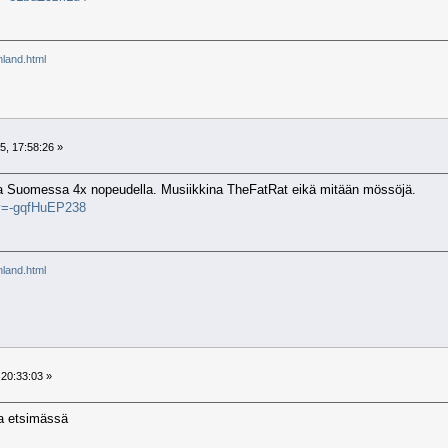
inland.html
5, 17:58:26 »
 Suomessa 4x nopeudella. Musiikkina TheFatRat eikä mitään mössöjä.
?v=-gqfHuEP238
inland.html
 20:33:03 »
ja etsimässä