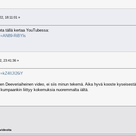
2, 18:11:01 »
ta tällä kertaa YouTubessa:
?v=AN89-RiBYls
, 23:41:36 »
v=kZ4IIJI26iY
 Deeveriaiheinen video, ei siis minun tekemä. Aika hyvä kooste kyseisestä ve
n kumpaankin liittyy kokemuksia nuoremmalta iältä.
videoita