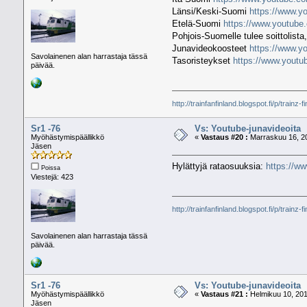
Länsi/Keski-Suomi
https://www.
Etelä-Suomi
https://www.youtu
Pohjois-Suomelle tulee soittolista,
Junavideokoosteet
https://www.
Savolainenen alan harrastaja tässä
Tasoristeykset
https://www.you
päivää.
http://trainfanfinland.blogspot.fi/p/trainz-f
Sr1 -76
Vs: Youtube-junavideoita
Myöhästymispäällikkö
«
Vastaus #20 :
Marraskuu 16, 20
Jäsen
Hylättyjä rataosuuksia:
https://
Poissa
Viestejä: 423
http://trainfanfinland.blogspot.fi/p/trainz-f
Savolainenen alan harrastaja tässä
päivää.
Sr1 -76
Vs: Youtube-junavideoita
Myöhästymispäällikkö
«
Vastaus #21 :
Helmikuu 10, 201
Jäsen