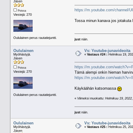
Jäsen
https://m.youtube.com/channel/
Poissa
Viestejä: 270
Tossa minun kanava jos jotakuta 
Oululainen perus rautatiejuntti.
just
näin.
Oululainen
Vs: Youtube-junavideoita
Myöhästyjä.
«
Vastaus #24 :
Helmikuu 19, 202
Jäsen
https://m.youtube.com/watch?v
Poissa
Viestejä: 270
Tämä alempi onkin hieman harvin
https://m.youtube.com/watch?v=I
Käykäähän katsomassa
Oululainen perus rautatiejuntti.
«
Viimeksi muokattu: Helmikuu 19, 2022, 
just
näin.
Oululainen
Vs: Youtube-junavideoita
Myöhästyjä.
«
Vastaus #25 :
Helmikuu 25, 202
Jäsen