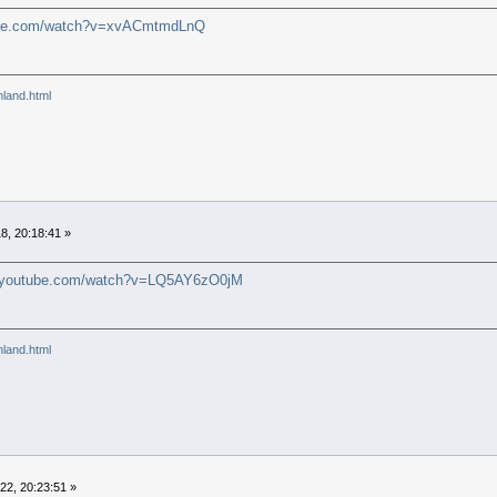
tube.com/watch?v=xvACmtmdLnQ
inland.html
8, 20:18:41 »
w.youtube.com/watch?v=LQ5AY6zO0jM
inland.html
2, 20:23:51 »