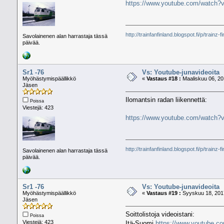
https://www.youtube.com/watch
http://trainfanfinland.blogspot.fi/p/trainz-f
Savolainenen alan harrastaja tässä
päivää.
Sr1 -76
Vs: Youtube-junavideoita
Myöhästymispäällikkö
«
Vastaus #18 :
Maaliskuu 06, 20
Jäsen
Ilomantsin radan liikennettä:
Poissa
Viestejä: 423
https://www.youtube.com/watc
http://trainfanfinland.blogspot.fi/p/trainz-f
Savolainenen alan harrastaja tässä
päivää.
Sr1 -76
Vs: Youtube-junavideoita
Myöhästymispäällikkö
«
Vastaus #19 :
Syyskuu 18, 2017
Jäsen
Soittolistoja videoistani:
Poissa
Viestejä: 423
Itä-Suomi
https://www.youtube