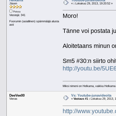
Helkama
Youtube-junavideoita
Jäsen
«
:
Lokakuu 29, 2013, 19:20:52 »
Poissa
Moro!
Viestejä: 341
Foorumin (asiallinen) spämmääjä alusta
asti
Tänne voi postata j
Aloitetaans minun om
Sm5 #30:n siirto ohi
http://youtu.be/5
Miksi nimeni on Helkama, vaikka Helkama py
DeeVee00
Vs: Youtube-junavideoita
Vieras
«
Vastaus #1 :
Lokakuu 29, 2013, 1
http://www.youtub