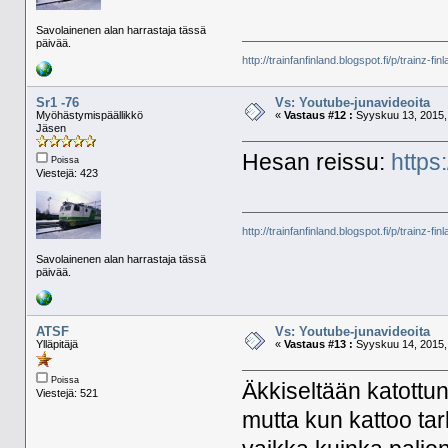
Savolainenen alan harrastaja tässä
päivää.
http://trainfanfinland.blogspot.fi/p/trainz-fin
Sr1 -76
Vs: Youtube-junavideoita
Myöhästymispäällikkö
«
Vastaus #12 :
Syyskuu 13, 2015, 
Jäsen
Hesan reissu:
http
Poissa
Viestejä: 423
http://trainfanfinland.blogspot.fi/p/trainz-fin
Savolainenen alan harrastaja tässä
päivää.
ATSF
Vs: Youtube-junavideoita
Ylläpitäjä
«
Vastaus #13 :
Syyskuu 14, 2015, 
Poissa
Äkkiseltään katottu
Viestejä: 521
mutta kun kattoo tar