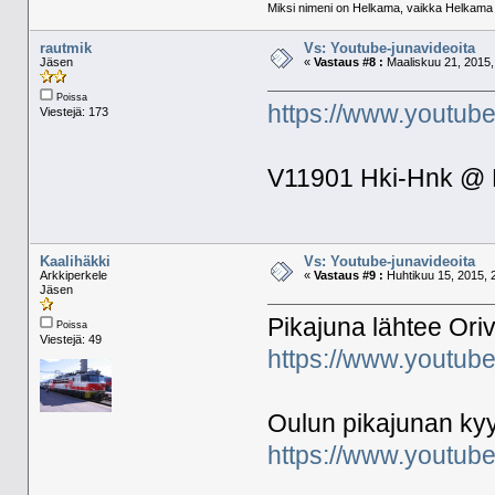
Miksi nimeni on Helkama, vaikka Helkama py
rautmik
Vs: Youtube-junavideoita
Jäsen
«
Vastaus #8 :
Maaliskuu 21, 2015,
Poissa
https://www.yout
Viestejä: 173
V11901 Hki-Hnk @ P
Kaalihäkki
Vs: Youtube-junavideoita
Arkkiperkele
«
Vastaus #9 :
Huhtikuu 15, 2015, 
Jäsen
Pikajuna lähtee Oriv
Poissa
Viestejä: 49
https://www.youtu
Oulun pikajunan kyyd
https://www.youtu