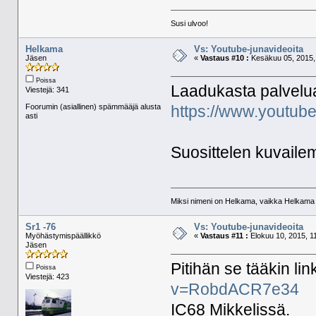
Susi ulvoo!
Helkama
Vs: Youtube-junavideoita
Jäsen
«
Vastaus #10 :
Kesäkuu 05, 2015, 
Poissa
Laadukasta palvelua 
Viestejä: 341
Foorumin (asiallinen) spämmääjä alusta
https://www.youtu
asti
Suosittelen kuvaile
Miksi nimeni on Helkama, vaikka Helkama py
Sr1 -76
Vs: Youtube-junavideoita
Myöhästymispäällikkö
«
Vastaus #11 :
Elokuu 10, 2015, 1
Jäsen
Pitihän se tääkin lin
Poissa
Viestejä: 423
v=RobdACR7e34
IC68 Mikkelissä.