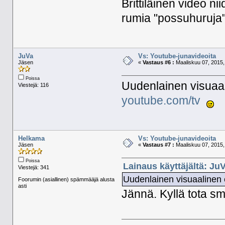
Brittiläinen video n
rumia "possuhuruja"
JuVa
Vs: Youtube-junavideoita
Jäsen
«
Vastaus #6 :
Maaliskuu 07, 2015,
Poissa
Uudenlainen visuaa
Viestejä: 116
youtube.com/tv
Helkama
Vs: Youtube-junavideoita
Jäsen
«
Vastaus #7 :
Maaliskuu 07, 2015,
Poissa
Lainaus käyttäjältä: JuV
Viestejä: 341
Uudenlainen visuaalinen
Foorumin (asiallinen) spämmääjä alusta
asti
Jännä. Kyllä tota sm