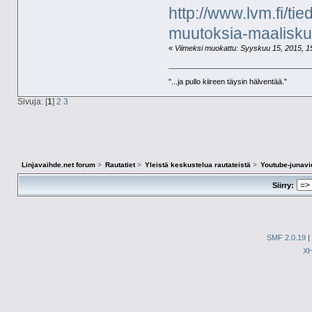
http://www.lvm.fi/ti
muutoksia-maalisk
«
Viimeksi muokattu: Syyskuu 15, 2015, 15:
"...ja pullo kiireen täysin hälventää."
Sivuja: [
1
]
2
3
Linjavaihde.net forum
>
Rautatiet
>
Yleistä keskustelua rautateistä
>
Youtube-junavi
Siirry:
SMF 2.0.19
|
X