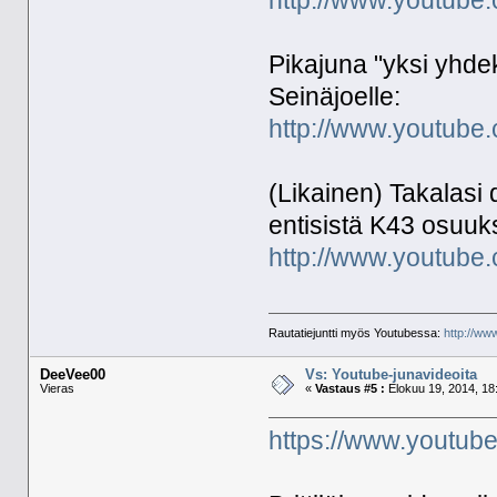
http://www.youtub
Pikajuna "yksi yhd
Seinäjoelle:
http://www.youtub
(Likainen) Takalasi
entisistä K43 osuuks
http://www.youtub
Rautatiejuntti myös Youtubessa:
http://ww
DeeVee00
Vs: Youtube-junavideoita
Vieras
«
Vastaus #5 :
Elokuu 19, 2014, 18
https://www.yout