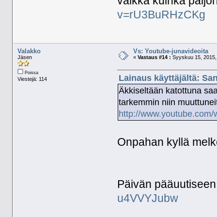
vaikka kuinka paljo
v=rU3BuRHzCKg
Valakko
Vs: Youtube-junavideoita
Jäsen
«
Vastaus #14 :
Syyskuu 15, 2015, 
Poissa
Lainaus käyttäjältä: Sa
Viestejä: 114
Äkkiseltään katottuna saa
tarkemmin niin muuttuneit
http://www.youtube.co
Onpahan kyllä melko
Päivän pääuutiseen l
u4VVYJubw