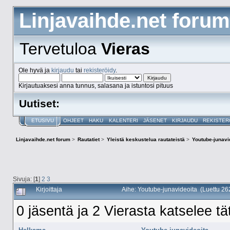
Linjavaihde.net forum
Tervetuloa
Vieras
Ole hyvä ja
kirjaudu
tai
rekisteröidy
.
Kirjautuaksesi anna tunnus, salasana ja istuntosi pituus
Uutiset:
ETUSIVU
OHJEET
HAKU
KALENTERI
JÄSENET
KIRJAUDU
REKISTER
Linjavaihde.net forum
>
Rautatiet
>
Yleistä keskustelua rautateistä
>
Youtube-junavi
Sivuja: [
1
]
2
3
Kirjoittaja
Aihe: Youtube-junavideoita (Luettu 26
0 jäsentä ja 2 Vierasta katselee tä