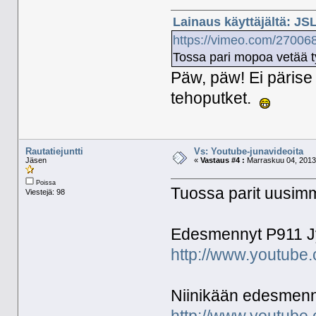
Lainaus käyttäjältä: JS
https://vimeo.com/27006
Tossa pari mopoa vetää t
Päw, päw! Ei pärise
tehoputket.
Rautatiejuntti
Vs: Youtube-junavideoita
Jäsen
«
Vastaus #4 :
Marraskuu 04, 2013,
Poissa
Tuossa parit uusimm
Viestejä: 98
Edesmennyt P911 J
http://www.youtub
Niinikään edesmen