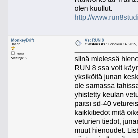
olen kuullut.
http://www.run8stud
MonkeyDrift
Vs: RUN 8
Jäsen
«
Vastaus #3 :
Heinäkuu 14, 2015, 
Poissa
siinä mielessä hienom
Viestejä: 5
RUN 8 ssa voit käyn
yksiköitä junan keske
ole samassa tahissa 
yhistetty keulan vetu
paitsi sd-40 veturei
kaikkitiedot mitä oi
veturien tiedot, juna
muut hienoudet. Lis