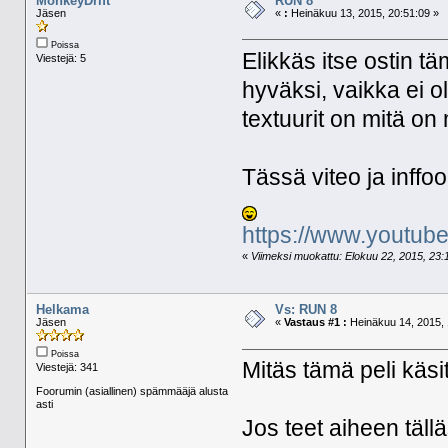
MonkeyDrift
RUN 8
Jäsen
«
:
Heinäkuu 13, 2015, 20:51:09 »
Poissa
Elikkäs itse ostin t
Viestejä: 5
hyväksi, vaikka ei o
textuurit on mitä on
Tässä viteo ja inffo
https://www.youtu
«
Viimeksi muokattu: Elokuu 22, 2015, 23:1
Helkama
Vs: RUN 8
Jäsen
«
Vastaus #1 :
Heinäkuu 14, 2015, 
Poissa
Mitäs tämä peli käsi
Viestejä: 341
Foorumin (asiallinen) spämmääjä alusta
asti
Jos teet aiheen täll