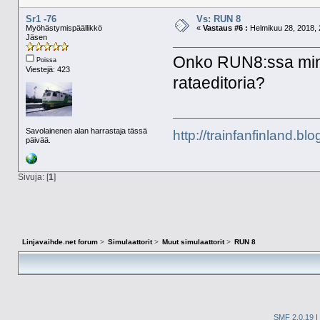
Sr1 -76
Vs: RUN 8
Myöhästymispäällikkö
«
Vastaus #6 :
Helmikuu 28, 2018, 
Jäsen
Onko RUN8:ssa mink
Poissa
Viestejä: 423
rataeditoria?
Savolainenen alan harrastaja tässä
http://trainfanfinland.blo
päivää.
Sivuja: [
1
]
Linjavaihde.net forum
>
Simulaattorit
>
Muut simulaattorit
>
RUN 8
SMF 2.0.19
|