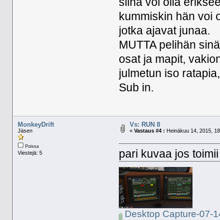
siinä voi olla erikse
kummiskin hän voi oh
jotka ajavat junaa.
MUTTA pelihän sinäns
osat ja mapit, vaki
julmetun iso ratapia
Sub in.
MonkeyDrift
Vs: RUN 8
Jäsen
«
Vastaus #4 :
Heinäkuu 14, 2015, 18
Poissa
pari kuvaa jos toimii
Viestejä: 5
Desktop Capture-07-1