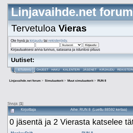
Linjavaihde.net forum
Tervetuloa
Vieras
Ole hyvä ja
kirjaudu
tai
rekisteröidy
.
Kirjautuaksesi anna tunnus, salasana ja istuntosi pituus
Uutiset:
ETUSIVU
OHJEET
HAKU
KALENTERI
JÄSENET
KIRJAUDU
REKISTER
Linjavaihde.net forum
>
Simulaattorit
>
Muut simulaattorit
>
RUN 8
Sivuja: [
1
]
Kirjoittaja
Aihe: RUN 8 (Luettu 88592 kertaa)
0 jäsentä ja 2 Vierasta katselee tä