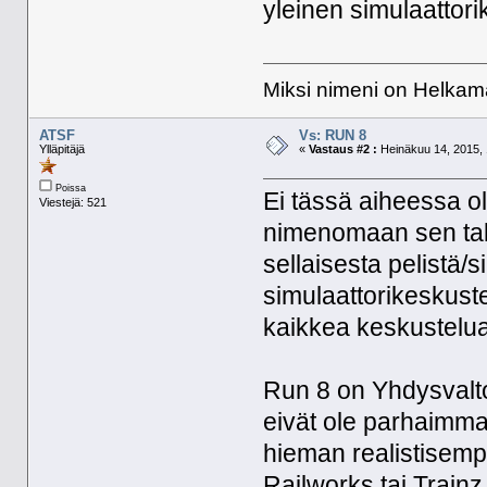
yleinen simulaattor
Miksi nimeni on Helkama
ATSF
Vs: RUN 8
Ylläpitäjä
«
Vastaus #2 :
Heinäkuu 14, 2015, 
Poissa
Ei tässä aiheessa 
Viestejä: 521
nimenomaan sen taki
sellaisesta pelistä/s
simulaattorikeskust
kaikkea keskustelua 
Run 8 on Yhdysvaltoi
eivät ole parhaimmat
hieman realistisempi
Railworks tai Trainz.