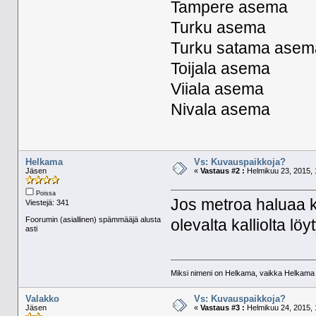
Tampere asema
Turku asema
Turku satama asem
Toijala asema
Viiala asema
Nivala asema
Helkama
Vs: Kuvauspaikkoja?
Jäsen
«
Vastaus #2 :
Helmikuu 23, 2015, 
Poissa
Jos metroa haluaa k
Viestejä: 341
Foorumin (asiallinen) spämmääjä alusta
olevalta kalliolta lö
asti
Miksi nimeni on Helkama, vaikka Helkama py
Valakko
Vs: Kuvauspaikkoja?
Jäsen
«
Vastaus #3 :
Helmikuu 24, 2015, 