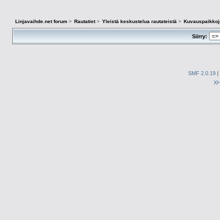
Linjavaihde.net forum
>
Rautatiet
>
Yleistä keskustelua rautateistä
>
Kuvauspaikko
Siirry:
SMF 2.0.19
|
X