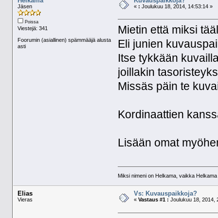
Helkama
Kuvauspaikkoja?
Jäsen
«
:
Joulukuu 18, 2014, 14:53:14 »
Poissa
Mietin että miksi tää
Viestejä: 341
Foorumin (asiallinen) spämmääjä alusta
Eli junien kuvauspai
asti
Itse tykkään kuvaill
joillakin tasoristeyksi
Missäs päin te kuvai
Kordinaattien kanssa
Lisään omat myöhe
Miksi nimeni on Helkama, vaikka Helkama py
Elias
Vs: Kuvauspaikkoja?
Vieras
«
Vastaus #1 :
Joulukuu 18, 2014, 