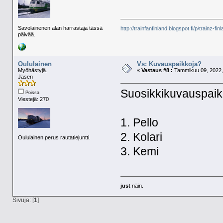
Savolainenen alan harrastaja tässä
http://trainfanfinland.blogspot.fi/p/trainz-fin
päivää.
Oululainen
Vs: Kuvauspaikkoja?
Myöhästyjä.
«
Vastaus #8 :
Tammikuu 09, 2022, 
Jäsen
Suosikkikuvauspaikk
Poissa
Viestejä: 270
1. Pello
2. Kolari
Oululainen perus rautatiejuntti.
3. Kemi
just
näin.
Sivuja: [
1
]