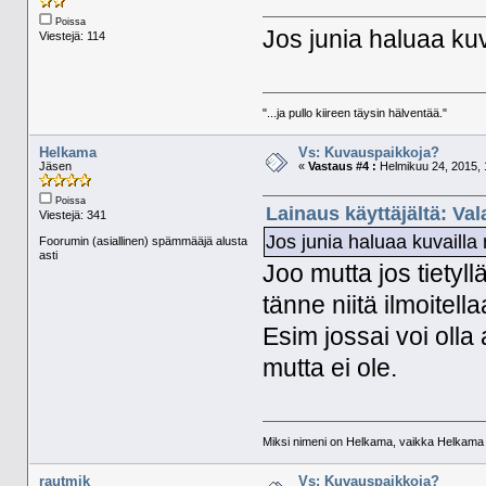
Poissa
Jos junia haluaa kuv
Viestejä: 114
"...ja pullo kiireen täysin hälventää."
Helkama
Vs: Kuvauspaikkoja?
Jäsen
«
Vastaus #4 :
Helmikuu 24, 2015, 
Poissa
Lainaus käyttäjältä: Va
Viestejä: 341
Jos junia haluaa kuvailla
Foorumin (asiallinen) spämmääjä alusta
asti
Joo mutta jos tietyll
tänne niitä ilmoitella
Esim jossai voi olla
mutta ei ole.
Miksi nimeni on Helkama, vaikka Helkama py
rautmik
Vs: Kuvauspaikkoja?