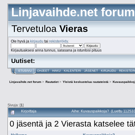
Linjavaihde.net forum
Tervetuloa
Vieras
Ole hyvä ja
kirjaudu
tai
rekisteröidy
.
Kirjautuaksesi anna tunnus, salasana ja istuntosi pituus
Uutiset:
ETUSIVU
OHJEET
HAKU
KALENTERI
JÄSENET
KIRJAUDU
REKISTER
Linjavaihde.net forum
>
Rautatiet
>
Yleistä keskustelua rautateistä
>
Kuvauspaikko
Sivuja: [
1
]
Kirjoittaja
Aihe: Kuvauspaikkoja? (Luettu 112533
0 jäsentä ja 2 Vierasta katselee tä