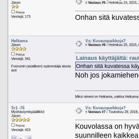
Jäsen
«
Vastaus #5 :
Helmikuu 24, 2015, 
Poissa
Onhan sitä kuvatess
Viestejä: 173
Helkama
Vs: Kuvauspaikkoja?
Jäsen
«
Vastaus #6 :
Helmikuu 25, 2015, 
Poissa
Lainaus käyttäjältä: ra
Viestejä: 341
Onhan sitä kuvatessa käy
Foorumin (asiallinen) spämmääjä alusta
asti
Noh jos jokamiehenoik
Miksi nimeni on Helkama, vaikka Helkama py
Sr1 -76
Vs: Kuvauspaikkoja?
Myöhästymispäällikkö
«
Vastaus #7 :
Toukokuu 29, 2018, 
Jäsen
Kouvolassa on hyvä 
Poissa
Viestejä: 423
suunnilleen kaikkea