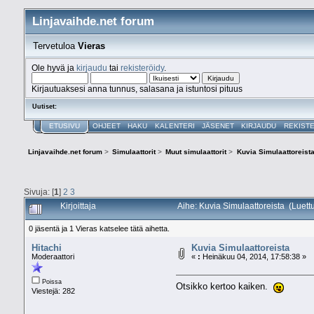
Linjavaihde.net forum
Tervetuloa
Vieras
Ole hyvä ja
kirjaudu
tai
rekisteröidy
.
Kirjautuaksesi anna tunnus, salasana ja istuntosi pituus
Uutiset:
ETUSIVU
OHJEET
HAKU
KALENTERI
JÄSENET
KIRJAUDU
REKIST
Linjavaihde.net forum
>
Simulaattorit
>
Muut simulaattorit
>
Kuvia Simulaattoreist
Sivuja: [
1
]
2
3
Kirjoittaja
Aihe: Kuvia Simulaattoreista (Luett
0 jäsentä ja 1 Vieras katselee tätä aihetta.
Hitachi
Kuvia Simulaattoreista
Moderaattori
«
:
Heinäkuu 04, 2014, 17:58:38 »
Poissa
Otsikko kertoo kaiken.
Viestejä: 282