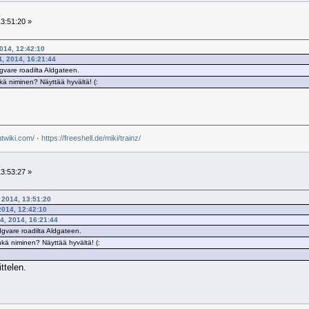
3:51:20 »
2014, 12:42:10
4, 2014, 16:21:44
dgvare roadilta Aldgateen.
kä niminen? Näyttää hyvältä! (:
utwiki.com/
·
https://freeshell.de/miki/trainz/
3:53:27 »
, 2014, 13:51:20
2014, 12:42:10
24, 2014, 16:21:44
dgvare roadilta Aldgateen.
kä niminen? Näyttää hyvältä! (:
ittelen.