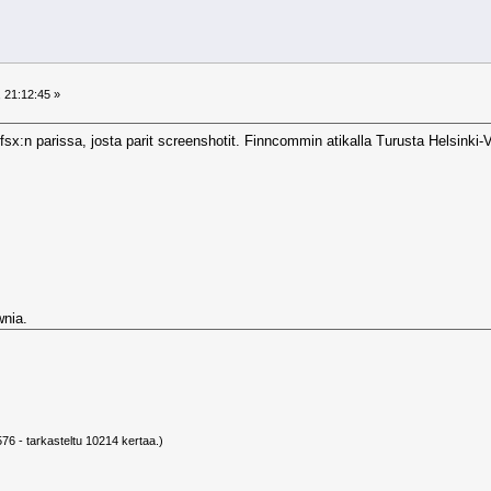
 21:12:45 »
a fsx:n parissa, josta parit screenshotit. Finncommin atikalla Turusta Helsinki-
wnia.
76 - tarkasteltu 10214 kertaa.)