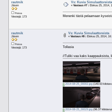
rautmik
Vs: Kuvia Simulaattoreista
Jäsen
«
Vastaus #7 :
Elokuu 25, 2014, 1
Poissa
Menenki tästä pelaamaan kyseistä 
Viestejä: 173
rautmik
Vs: Kuvia Simulaattoreista
Jäsen
«
Vastaus #8 :
Elokuu 25, 2014, 16:
Poissa
Tollasia
Viestejä: 173
//Tuliki vaa kaks kaappauksista,
2014-08-25_00002.jpg
(140.63 kilotav
2014-08-25_00029.jpg
(96.37 kilotavu