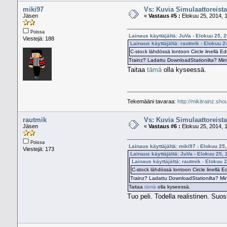
miki97
Vs: Kuvia Simulaattoreista
Jäsen
«
Vastaus #5 :
Elokuu 25, 2014, 1
Poissa
Lainaus käyttäjältä: JuVa - Elokuu 25, 
Viestejä: 188
Lainaus käyttäjältä: rautmik - Elokuu 2
C-stock lähdössä lontoon Circle linellä E
Trainz? Ladattu DownloadStationilta? Min
Taitaa
tämä
olla kyseessä.
Tekemääni tavaraa:
http://mikitrainz.sho
rautmik
Vs: Kuvia Simulaattoreista
Jäsen
«
Vastaus #6 :
Elokuu 25, 2014, 1
Poissa
Lainaus käyttäjältä: miki97 - Elokuu 25
Viestejä: 173
Lainaus käyttäjältä: JuVa - Elokuu 25, 
Lainaus käyttäjältä: rautmik - Elokuu 
C-stock lähdössä lontoon Circle linellä E
Trainz? Ladattu DownloadStationilta? Min
Taitaa
tämä
olla kyseessä.
Tuo peli. Todella realistinen. Suos