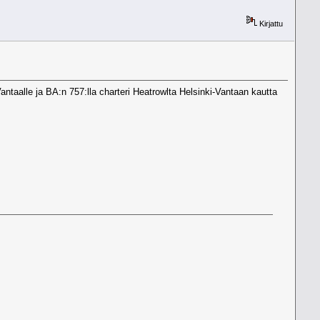
Kirjattu
Vantaalle ja BA:n 757:lla charteri Heatrowlta Helsinki-Vantaan kautta