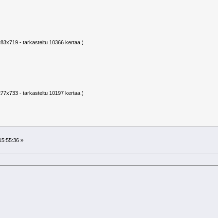
283x719 - tarkasteltu 10366 kertaa.)
277x733 - tarkasteltu 10197 kertaa.)
15:55:36 »