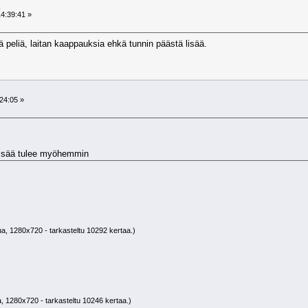
4:39:41 »
peliä, laitan kaappauksia ehkä tunnin päästä lisää.
24:05 »
 lisää tulee myöhemmin
ua, 1280x720 - tarkasteltu 10292 kertaa.)
a, 1280x720 - tarkasteltu 10246 kertaa.)