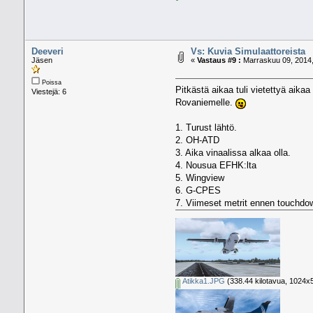
Deeveri
Vs: Kuvia Simulaattoreista
Jäsen
«
Vastaus #9 :
Marraskuu 09, 2014,
Poissa
Pitkästä aikaa tuli vietettyä aika
Viestejä: 6
Rovaniemelle.
1. Turust lähtö.
2. OH-ATD
3. Aika vinaalissa alkaa olla.
4. Nousua EFHK:lta
5. Wingview
6. G-CPES
7. Viimeset metrit ennen touchdo
Atikka1.JPG
(338.44 kilotavua, 1024x5