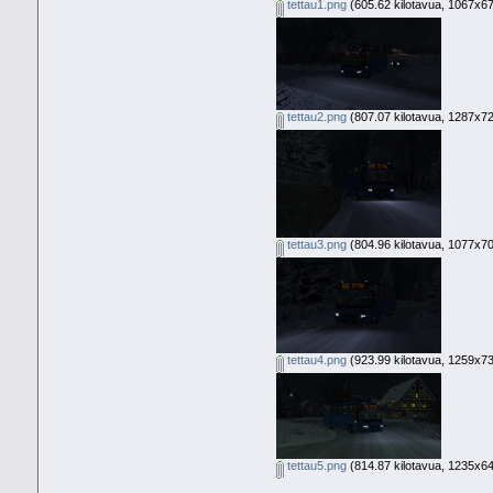
tettau1.png
(605.62 kilotavua, 1067x675
tettau2.png
(807.07 kilotavua, 1287x723
tettau3.png
(804.96 kilotavua, 1077x709
tettau4.png
(923.99 kilotavua, 1259x731
tettau5.png
(814.87 kilotavua, 1235x648