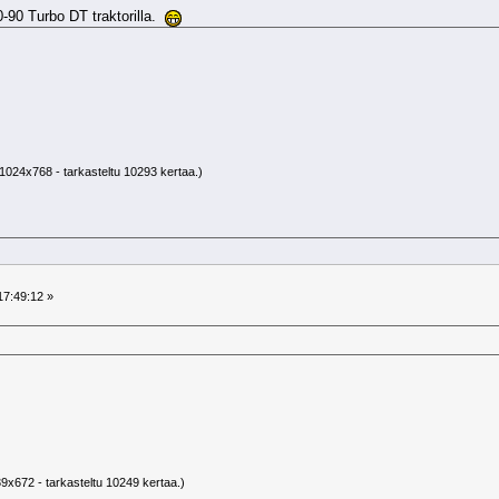
0-90 Turbo DT traktorilla.
1024x768 - tarkasteltu 10293 kertaa.)
17:49:12 »
9x672 - tarkasteltu 10249 kertaa.)