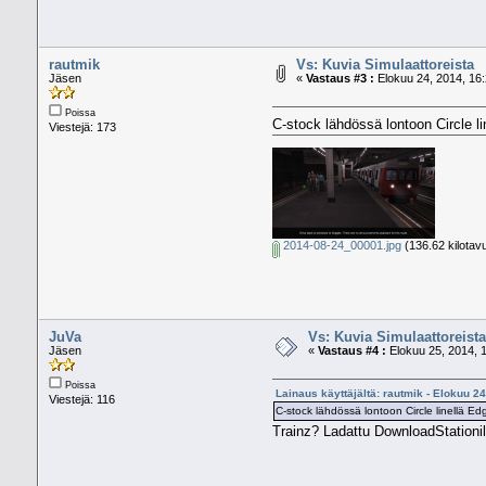
rautmik
Vs: Kuvia Simulaattoreista
Jäsen
«
Vastaus #3 :
Elokuu 24, 2014, 16:
Poissa
C-stock lähdössä lontoon Circle li
Viestejä: 173
2014-08-24_00001.jpg
(136.62 kilotav
JuVa
Vs: Kuvia Simulaattoreista
Jäsen
«
Vastaus #4 :
Elokuu 25, 2014, 1
Poissa
Lainaus käyttäjältä: rautmik - Elokuu 2
Viestejä: 116
C-stock lähdössä lontoon Circle linellä Ed
Trainz? Ladattu DownloadStationil