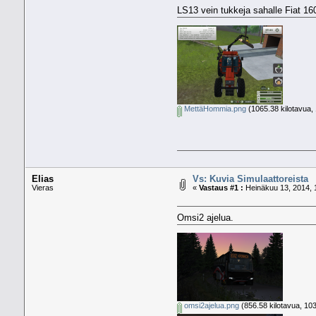
LS13 vein tukkeja sahalle Fiat 16
MettäHommia.png
(1065.38 kilotavua, 
Elias
Vs: Kuvia Simulaattoreista
Vieras
«
Vastaus #1 :
Heinäkuu 13, 2014, 
Omsi2 ajelua.
omsi2ajelua.png
(856.58 kilotavua, 103