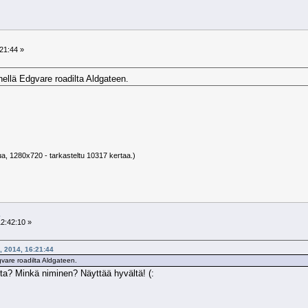
21:44 »
nellä Edgvare roadilta Aldgateen.
ua, 1280x720 - tarkasteltu 10317 kertaa.)
2:42:10 »
4, 2014, 16:21:44
gvare roadilta Aldgateen.
ta? Minkä niminen? Näyttää hyvältä! (: