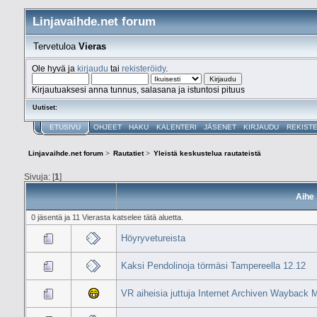
Linjavaihde.net forum
Tervetuloa
Vieras
Ole hyvä ja
kirjaudu
tai
rekisteröidy
.
Kirjautuaksesi anna tunnus, salasana ja istuntosi pituus
Uutiset:
ETUSIVU
OHJEET
HAKU
KALENTERI
JÄSENET
KIRJAUDU
REKIST
Linjavaihde.net forum
>
Rautatiet
>
Yleistä keskustelua rautateistä
Sivuja: [
1
]
Aihe
0 jäsentä ja 11 Vierasta katselee tätä aluetta.
Höyryvetureista
Kaksi Pendolinoja törmäsi Tampereella 12.12
VR aiheisia juttuja Internet Archiven Wayback 