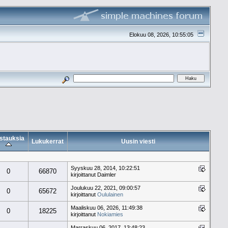
Elokuu 08, 2026, 10:55:05
stauksia
Lukukerrat
Uusin viesti
Syyskuu 28, 2014, 10:22:51
0
66870
kirjoittanut Daimler
Joulukuu 22, 2021, 09:00:57
0
65672
kirjoittanut
Oululainen
Maaliskuu 06, 2026, 11:49:38
0
18225
kirjoittanut
Nokiamies
Marraskuu 06, 2017, 13:48:23