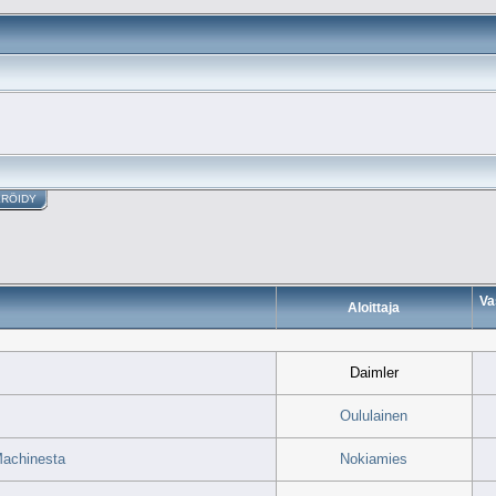
ERÖIDY
Va
Aloittaja
Daimler
Oululainen
Machinesta
Nokiamies