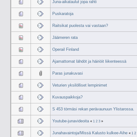
Juna-aikataulut jopa rahti
Puskaratoja
Raitsikat puolesta vai vastaan?
Jäämeren rata
Operail Finland
Ajamattomat lähdöt ja häiriöit liikenteessä
Paras junakuvasi
Veturien yksilölliset lempinimet
Kuvauspaikkoja?
S 453 törmäsi rekan perävaunuun Ylistarossa.
Youtube-junavideoita
«
1
2
3
»
Junahavaintoja/Missä Kalusto kulkee-Aihe
«
1
2