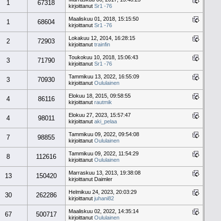
1
67318
kirjoittanut
Sr1 -76
Maaliskuu 01, 2018, 15:15:50
1
68604
kirjoittanut
Sr1 -76
Lokakuu 12, 2014, 16:28:15
2
72903
kirjoittanut
trainfin
Toukokuu 10, 2018, 15:06:43
3
71790
kirjoittanut
Sr1 -76
Tammikuu 13, 2022, 16:55:09
3
70930
kirjoittanut
Oululainen
Elokuu 18, 2015, 09:58:55
4
86116
kirjoittanut
rautmik
Elokuu 27, 2023, 15:57:47
4
98011
kirjoittanut
aki_pelaa
Tammikuu 09, 2022, 09:54:08
7
98855
kirjoittanut
Oululainen
Tammikuu 09, 2022, 11:54:29
8
112616
kirjoittanut
Oululainen
Marraskuu 13, 2013, 19:38:08
13
150420
kirjoittanut Daimler
Helmikuu 24, 2023, 20:03:29
30
262286
kirjoittanut
juhani82
Maaliskuu 02, 2022, 14:35:14
67
500717
kirjoittanut
Oululainen