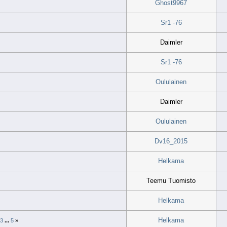
Ghost9967
Sr1 -76
Daimler
Sr1 -76
Oululainen
Daimler
Oululainen
Dv16_2015
Helkama
Teemu Tuomisto
Helkama
Helkama
3
...
5
»