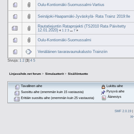
Oulu-Kontiomäki-Suomussalmi-Vartius
Seinäjoki-Haapamäki-Jyväskylä- Rata Trainz 2019:lle
Rautatiejuntin Rataprojekti (TS2010 Rata Päivitetty
12.01.2020)
«
1
2
3
...
7
»
Oulu-Kontiomäki-Suomussalmi
Venäläinen tavaravaunukalusto Trainziin
Sivuja:
1
2
[
3
]
4
5
Linjavaihde.net forum
>
Simulaattorit
>
Sisällöntuotto
Tavallinen aihe
Lukittu aihe
Pysyvä aihe
Suosittu aihe (enemmän kuin 15 vastausta)
Äänestys
Erittäin suosittu aihe (enemmän kuin 25 vastausta)
SMF 2.0.19
|
X