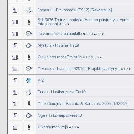
Joensuu - Pieksämäki (TS12) [Rakenteilla]
Sr1 3076 Trainz tuotoksia (Hamina päivitetty + Vanha
rata jaossa)
«
1
2
»
Toivomuslista joulupukille
«
1
2
3
...
22
»
Mynttilä - Ristiina Trs19
Oululaisen radat Trainziin
«
1
2
3
...
5
»
Ylivieska - Iisalmi [TS2010] [Projekti päättynyt]
«
1
2
»
Vr2
Turku - Uusikaupunki Trs19
Yhteisöprojekti: Päärata & Rantarata 2005 [TS2009]
Ogen Ts12-härpäkkeet :D
Liikennemerkkejä
«
1
2
»