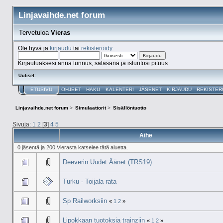
Linjavaihde.net forum
Tervetuloa
Vieras
Ole hyvä ja
kirjaudu
tai
rekisteröidy
.
Kirjautuaksesi anna tunnus, salasana ja istuntosi pituus
Uutiset:
ETUSIVU
OHJEET
HAKU
KALENTERI
JÄSENET
KIRJAUDU
REKISTER
Linjavaihde.net forum
>
Simulaattorit
>
Sisällöntuotto
Sivuja:
1
2
[
3
]
4
5
Aihe
0 jäsentä ja 200 Vierasta katselee tätä aluetta.
Deeverin Uudet Äänet (TRS19)
Turku - Toijala rata
Sp Railworksiin
«
1
2
»
Lipokkaan tuotoksia trainziin
«
1
2
»