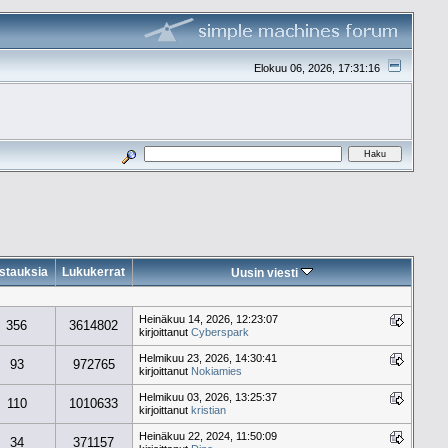
Elokuu 06, 2026, 17:31:16
stauksia
Lukukerrat
Uusin viesti
Heinäkuu 14, 2026, 12:23:07
356
3614802
kirjoittanut
Cyberspark
Helmikuu 23, 2026, 14:30:41
93
972765
kirjoittanut
Nokiamies
Helmikuu 03, 2026, 13:25:37
110
1010633
kirjoittanut
kristian
Heinäkuu 22, 2024, 11:50:09
34
371157