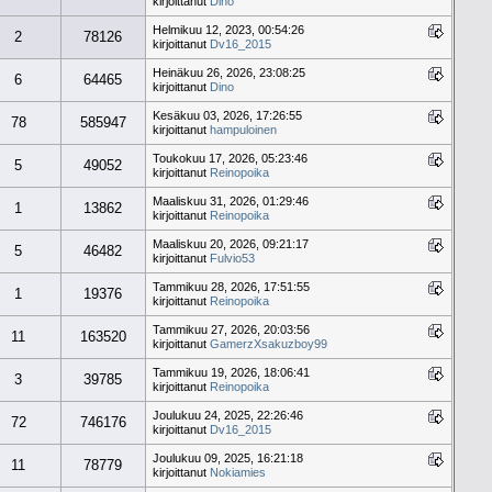
kirjoittanut
Dino
Helmikuu 12, 2023, 00:54:26
2
78126
kirjoittanut
Dv16_2015
Heinäkuu 26, 2026, 23:08:25
6
64465
kirjoittanut
Dino
Kesäkuu 03, 2026, 17:26:55
78
585947
kirjoittanut
hampuloinen
Toukokuu 17, 2026, 05:23:46
5
49052
kirjoittanut
Reinopoika
Maaliskuu 31, 2026, 01:29:46
1
13862
kirjoittanut
Reinopoika
Maaliskuu 20, 2026, 09:21:17
5
46482
kirjoittanut
Fulvio53
Tammikuu 28, 2026, 17:51:55
1
19376
kirjoittanut
Reinopoika
Tammikuu 27, 2026, 20:03:56
11
163520
kirjoittanut
GamerzXsakuzboy99
Tammikuu 19, 2026, 18:06:41
3
39785
kirjoittanut
Reinopoika
Joulukuu 24, 2025, 22:26:46
72
746176
kirjoittanut
Dv16_2015
Joulukuu 09, 2025, 16:21:18
11
78779
kirjoittanut
Nokiamies