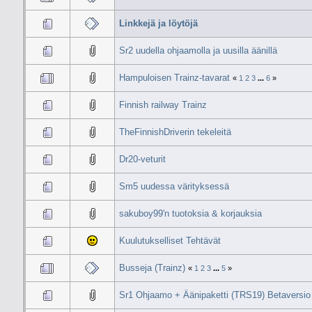
Linkkejä ja löytöjä
Sr2 uudella ohjaamolla ja uusilla äänillä
Hampuloisen Trainz-tavarat
«
1
2
3
...
6
»
Finnish railway Trainz
TheFinnishDriverin tekeleitä
Dr20-veturit
Sm5 uudessa värityksessä
sakuboy99'n tuotoksia & korjauksia
Kuulutukselliset Tehtävät
Busseja (Trainz)
«
1
2
3
...
5
»
Sr1 Ohjaamo + Äänipaketti (TRS19) Betaversio 