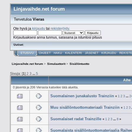
Linjavaihde.net forum
Tervetuloa
Vieras
Ole hyvä ja
kirjaudu
tai
rekisteröidy
.
Kirjautuaksesi anna tunnus, salasana ja istuntosi pituus
Uutiset:
ETUSIVU
OHJEET
HAKU
KALENTERI
JÄSENET
KIRJAUDU
REKIST
Linjavaihde.net forum
>
Simulaattorit
>
Sisällöntuotto
Sivuja: [
1
]
2
3
...
5
Aihe
0 jäsentä ja 206 Vierasta katselee tätä aluetta.
Suomalainen junakalusto Trainziin
«
1
2
3
...
2
Muu sisällöntuottomateriaali Trainziin
«
1
2
3
Suomalaiset radat Trainzille
«
1
2
3
...
8
»
Suomalaista sisällöntuottomateriaalia Railw