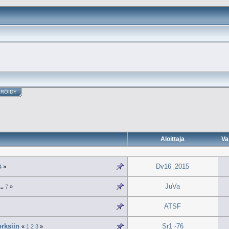
ERÖIDY
Aloittaja
Va
Dv16_2015
4
»
JuVa
...
7
»
ATSF
orksiin
Sr1 -76
«
1
2
3
»