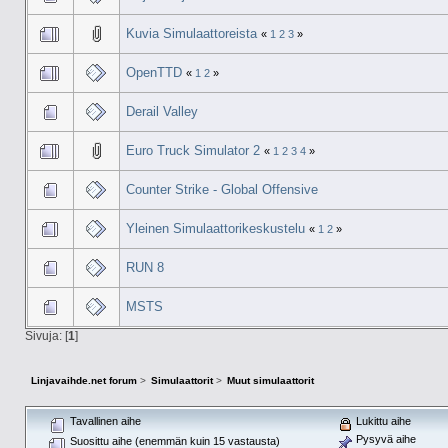
Kuvia Simulaattoreista
«
1
2
3
»
OpenTTD
«
1
2
»
Derail Valley
Euro Truck Simulator 2
«
1
2
3
4
»
Counter Strike - Global Offensive
Yleinen Simulaattorikeskustelu
«
1
2
»
RUN 8
MSTS
Sivuja: [
1
]
Linjavaihde.net forum
>
Simulaattorit
>
Muut simulaattorit
Tavallinen aihe
Lukittu aihe
Pysyvä aihe
Suosittu aihe (enemmän kuin 15 vastausta)