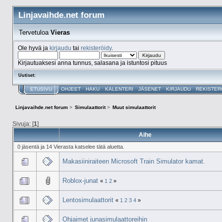
Linjavaihde.net forum
Tervetuloa
Vieras
Ole hyvä ja
kirjaudu
tai
rekisteröidy
.
Kirjautuaksesi anna tunnus, salasana ja istuntosi pituus
Uutiset:
ETUSIVU
OHJEET
HAKU
KALENTERI
JÄSENET
KIRJAUDU
REKISTER
Linjavaihde.net forum
>
Simulaattorit
>
Muut simulaattorit
Sivuja: [
1
]
Aihe
0 jäsentä ja 14 Vierasta katselee tätä aluetta.
Makasiiniraiteen Microsoft Train Simulator kamat.
Roblox-junat
«
1
2
»
Lentosimulaattorit
«
1
2
3
4
»
Ohjaimet junasimulaattoreihin