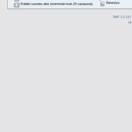
Äänestys
Erittäin suosittu aihe (enemmän kuin 25 vastausta)
SMF 2.0.19
|
X