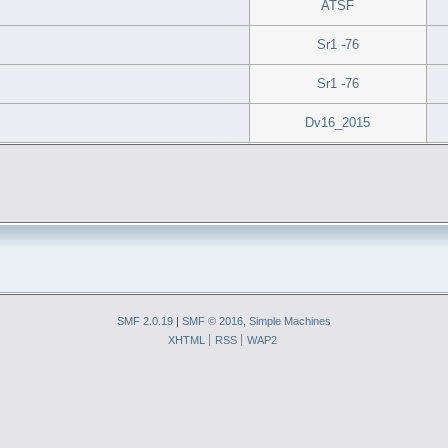
ATSF
Sr1 -76
Sr1 -76
Dv16_2015
SMF 2.0.19
|
SMF © 2016
,
Simple Machines
XHTML
RSS
WAP2