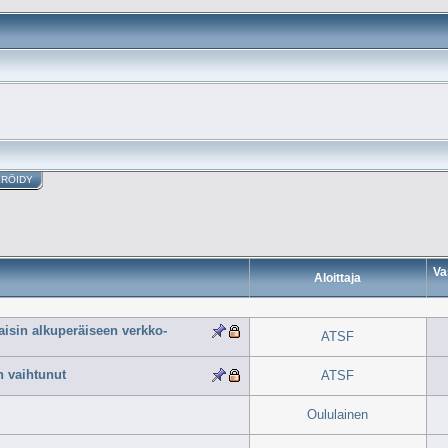
ERÖIDY
Va
Aloittaja
isin alkuperäiseen verkko-
ATSF
 vaihtunut
ATSF
Oululainen