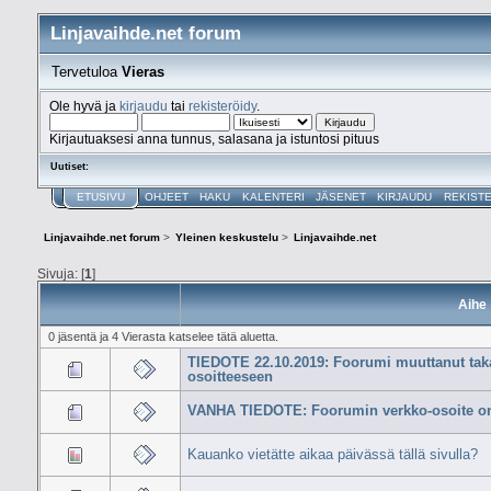
Linjavaihde.net forum
Tervetuloa
Vieras
Ole hyvä ja
kirjaudu
tai
rekisteröidy
.
Kirjautuaksesi anna tunnus, salasana ja istuntosi pituus
Uutiset:
ETUSIVU
OHJEET
HAKU
KALENTERI
JÄSENET
KIRJAUDU
REKIST
Linjavaihde.net forum
>
Yleinen keskustelu
>
Linjavaihde.net
Sivuja: [
1
]
Aihe
0 jäsentä ja 4 Vierasta katselee tätä aluetta.
TIEDOTE 22.10.2019: Foorumi muuttanut taka
osoitteeseen
VANHA TIEDOTE: Foorumin verkko-osoite on
Kauanko vietätte aikaa päivässä tällä sivulla?