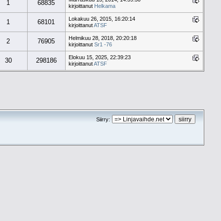
1
68835
kirjoittanut
Helkama
Lokakuu 26, 2015, 16:20:14
1
68101
kirjoittanut
ATSF
Helmikuu 28, 2018, 20:20:18
2
76905
kirjoittanut
Sr1 -76
Elokuu 15, 2025, 22:39:23
30
298186
kirjoittanut
ATSF
Siirry: