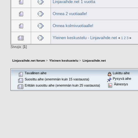
Linjavaihde.net 1 vuotta
Onnea 2 vuotiaalle!
Onnea kolmivuotiaalle!
Yleinen keskustelu - Linjavaihde.net
«
1
2
3
»
Sivuja: [
1
]
Linjavaihde.net forum
>
Yleinen keskustelu
>
Linjavaihde.net
Tavallinen aihe
Lukittu aihe
Pysyvä aihe
Suosittu aihe (enemmän kuin 15 vastausta)
Äänestys
Erittäin suosittu aihe (enemmän kuin 25 vastausta)