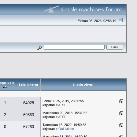
Elokuu 08, 2026, 02:53:19
stauksia
Lukukerrat
Uusin viesti
Lokakuu 25, 2019, 23:50:55
1
64928
kirjoittanut
ATSF
Marraskuu 29, 2018, 15:31:52
2
69363
kirjoittanut
ATSF
Tammikuu 16, 2022, 19:50:38
0
67260
kirjoittanut
Oululainen
Marraskuu 13, 2014, 14:39:30