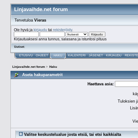
Linjavaihde.net forum
Tervetuloa
Vieras
Ole hyvä ja
kirjaudu
tai
rekisteröidy
.
Kirjautuaksesi anna tunnus, salasana ja istuntosi pituus
Uutiset:
ETUSIVU
OHJEET
HAKU
KALENTERI
JÄSENET
KIRJAUDU
REKIST
Linjavaihde.net forum
>
Haku
Aseta hakuparametrit
Haettava asia:
käy
Tuloksien j
Lisä
Vie
Valitse keskustelualue josta etsiä, tai etsi kaikkialta