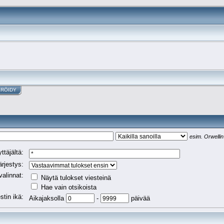
ERÖIDY
esim.
Orwellin
ttäjältä:
ärjestys:
valinnat:
Näytä tulokset viesteinä
Hae vain otsikoista
stin ikä:
Aikajaksolla
-
päivää