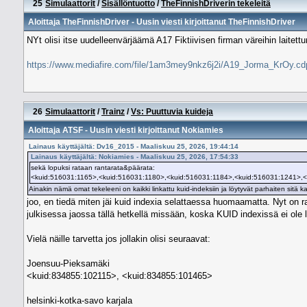
25
Simulaattorit
/
Sisällöntuotto
/
TheFinnishDriverin tekeleitä
Aloittaja
TheFinnishDriver
- Uusin viesti kirjoittanut
TheFinnishDriver
NYt olisi itse uudelleenvärjäämä A17 Fiktiivisen firman väreihin laitett
https://www.mediafire.com/file/1am3mey9nkz6j2i/A19_Jorma_KrOy.cdp
26
Simulaattorit
/
Trainz
/
Vs: Puuttuvia kuideja
Aloittaja
ATSF
- Uusin viesti kirjoittanut
Nokiamies
Lainaus käyttäjältä: Dv16_2015 - Maaliskuu 25, 2026, 19:44:14
Lainaus käyttäjältä: Nokiamies - Maaliskuu 25, 2026, 17:54:33
sekä lopuksi rataan rantarata&päärata:
<kuid:516031:1165>,<kuid:516031:1180>,<kuid:516031:1184>,<kuid:516031:1241>,
Ainakin nämä omat tekeleeni on kaikki linkattu kuid-indeksiin ja löytyvät parhaiten sitä ka
joo, en tiedä miten jäi kuid indexia selattaessa huomaamatta. Nyt on ra
julkisessa jaossa tällä hetkellä missään, koska KUID indexissä ei ole 
Vielä näille tarvetta jos jollakin olisi seuraavat:
Joensuu-Pieksamäki
<kuid:834855:102115>, <kuid:834855:101465>
helsinki-kotka-savo karjala