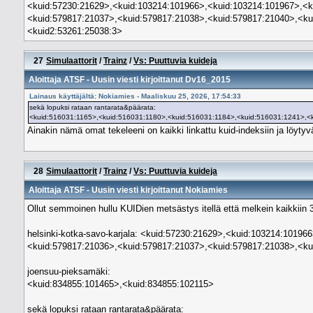
<kuid:57230:21629>,<kuid:103214:101966>,<kuid:103214:101967>,<k
<kuid:579817:21037>,<kuid:579817:21038>,<kuid:579817:21040>,<kui
<kuid2:53261:25038:3>
27
Simulaattorit
/
Trainz
/
Vs: Puuttuvia kuideja
Aloittaja
ATSF
- Uusin viesti kirjoittanut
Dv16_2015
Lainaus käyttäjältä: Nokiamies - Maaliskuu 25, 2026, 17:54:33
sekä lopuksi rataan rantarata&päärata:
<kuid:516031:1165>,<kuid:516031:1180>,<kuid:516031:1184>,<kuid:516031:1241>,<
Ainakin nämä omat tekeleeni on kaikki linkattu kuid-indeksiin ja löytyvä
28
Simulaattorit
/
Trainz
/
Vs: Puuttuvia kuideja
Aloittaja
ATSF
- Uusin viesti kirjoittanut
Nokiamies
Ollut semmoinen hullu KUIDien metsästys itellä että melkein kaikkiin 
helsinki-kotka-savo-karjala: <kuid:57230:21629>,<kuid:103214:101
<kuid:579817:21036>,<kuid:579817:21037>,<kuid:579817:21038>,<ku
joensuu-pieksamäki:
<kuid:834855:101465>,<kuid:834855:102115>
sekä lopuksi rataan rantarata&päärata: