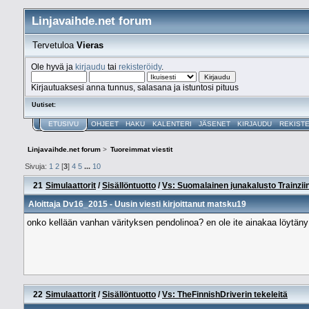
Linjavaihde.net forum
Tervetuloa
Vieras
Ole hyvä ja
kirjaudu
tai
rekisteröidy
.
Kirjautuaksesi anna tunnus, salasana ja istuntosi pituus
Uutiset:
ETUSIVU
OHJEET
HAKU
KALENTERI
JÄSENET
KIRJAUDU
REKIST
Linjavaihde.net forum
>
Tuoreimmat viestit
Sivuja:
1
2
[
3
]
4
5
...
10
21
Simulaattorit
/
Sisällöntuotto
/
Vs: Suomalainen junakalusto Trainzii
Aloittaja
Dv16_2015
- Uusin viesti kirjoittanut
matsku19
onko kellään vanhan värityksen pendolinoa? en ole ite ainakaa löytäny mi
22
Simulaattorit
/
Sisällöntuotto
/
Vs: TheFinnishDriverin tekeleitä