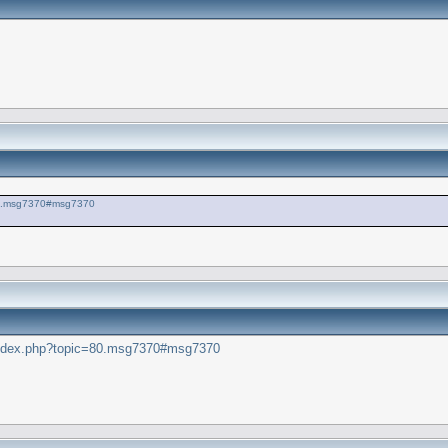
=80.msg7370#msg7370
t/index.php?topic=80.msg7370#msg7370