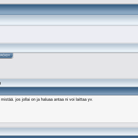
ERÖIDY
n
stää. jos jollai on ja haluaa antaa ni voi laittaa yv.