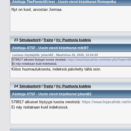
Aloittaja
TheFinnishDriver
- Uusin viesti kirjoittanut
Reinopoika
Nyt on kool, arvostan Jormaa
23
Simulaattorit
/
Trainz
/
Vs: Puuttuvia kuideja
Aloittaja
ATSF
- Uusin viesti kirjoittanut
miki97
Lainaus käyttäjältä: juhani82 - Maaliskuu 26, 2026, 10:24:20
579817 alkuiset löytyypi tuosta viestistä:
https://www.linjavaihde.net/index.php?topic
Ei näy noitakaan kuid indeksissä.
Kiitos huomautuksesta, indeksiä päivitetty tältä osin.
24
Simulaattorit
/
Trainz
/
Vs: Puuttuvia kuideja
Aloittaja
ATSF
- Uusin viesti kirjoittanut
juhani82
579817 alkuiset löytyypi tuosta viestistä:
https://www.linjavaihde.ne
Ei näy noitakaan kuid indeksissä.