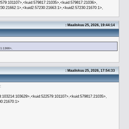
2579:101107>,<kuid:579817:21035>,<kuid:579817:21036>,
30:21662:1>,<kuid2:57230:21663:1>,<kuid2:57230:21670:1>,
: Maaliskuu 25, 2026, 19:44:14
31:1366>,
: Maaliskuu 25, 2026, 17:54:33
:
id:103214:103629>,<kuid:522579:101107>,<kuid:579817:21035>,
30:21670:1>