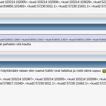
uid:103214:102005>,<kuid:103214:102006>,<kuid:103214:103629>,<kuid:52
d:834855:101465>,<kuid2:57230:5011:1>,<kuid2:57230:21651:1>,<kuid2:572
kuid:516031:1300>,<kuid:516031:1301>,<kuid:516031:1302>,<kuid:516031:1355>,<kuid:5160
t parhaiten sitä kautta.
3 käyttämääni rataan olen saanut kaikki osat ladattua ja vielä nämä uupuu
966>,<kuid:103214:101967>,<kuid:103214:102005>,<kuid:103214:102006>,<ku
id:579817:21040>,<kuid2:57230:5011:1>,<kuid2:57230:21662:1>,<kuid2:572