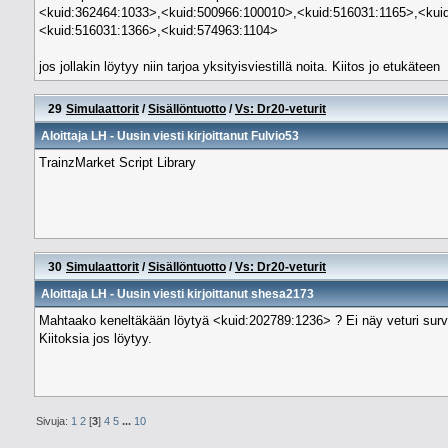
<kuid:362464:1033>,<kuid:500966:100010>,<kuid:516031:1165>,<kui
<kuid:516031:1366>,<kuid:574963:1104>
jos jollakin löytyy niin tarjoa yksityisviestillä noita. Kiitos jo etukäteen
29
Simulaattorit
/
Sisällöntuotto
/
Vs: Dr20-veturit
Aloittaja
LH
- Uusin viesti kirjoittanut
Fulvio53
TrainzMarket Script Library
30
Simulaattorit
/
Sisällöntuotto
/
Vs: Dr20-veturit
Aloittaja
LH
- Uusin viesti kirjoittanut
shesa2173
Mahtaako keneltäkään löytyä <kuid:202789:1236> ? Ei näy veturi surve
Kiitoksia jos löytyy.
Sivuja:
1
2
[
3
]
4
5
...
10