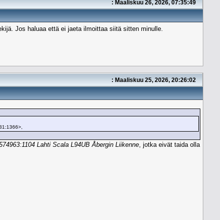
: Maaliskuu 26, 2026, 07:35:49
jä. Jos haluaa että ei jaeta ilmoittaa siitä sitten minulle.
: Maaliskuu 25, 2026, 20:26:02
31:1366>,
574963:1104 Lahti Scala L94UB Åbergin Liikenne
, jotka eivät taida olla