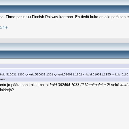
una. Firma perustuu Finnish Railway karttaan. En tiedä kuka on alkuperäinen teki
/file
<kuid:516031:1300>,<kuid:516031:1301>,<kuid:516031:1302>,<kuid:516031:1355>,<kuid:5160
utta.
nta ja päärataan kaikki paitsi
kuid:362464:1033 FI Varoituslaite 2t
sekä
kuid:
linkkejä?