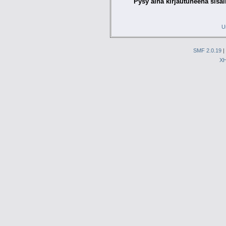
Pysy aina kirjautuneena sisäl
U
SMF 2.0.19
|
X