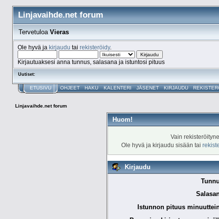
Linjavaihde.net forum
Tervetuloa
Vieras
Ole hyvä ja
kirjaudu
tai
rekisteröidy
.
Kirjautuaksesi anna tunnus, salasana ja istuntosi pituus
Uutiset:
ETUSIVU
OHJEET
HAKU
KALENTERI
JÄSENET
KIRJAUDU
REKISTER
Linjavaihde.net forum
Huom!
Vain rekisteröityn
Ole hyvä ja kirjaudu sisään tai
rekist
Kirjaudu
Tunnu
Salasan
Istunnon pituus minuuttei