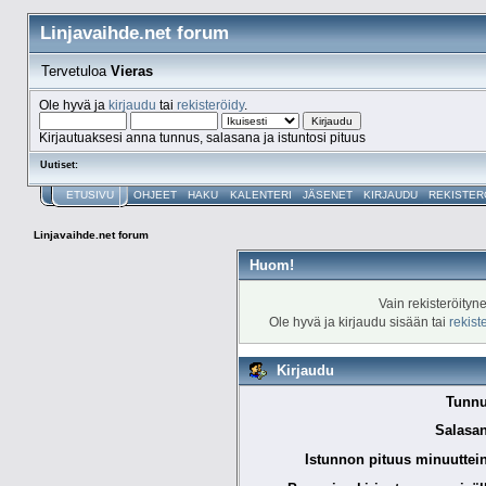
Linjavaihde.net forum
Tervetuloa
Vieras
Ole hyvä ja
kirjaudu
tai
rekisteröidy
.
Kirjautuaksesi anna tunnus, salasana ja istuntosi pituus
Uutiset:
ETUSIVU
OHJEET
HAKU
KALENTERI
JÄSENET
KIRJAUDU
REKISTER
Linjavaihde.net forum
Huom!
Vain rekisteröityn
Ole hyvä ja kirjaudu sisään tai
rekist
Kirjaudu
Tunnu
Salasan
Istunnon pituus minuuttei