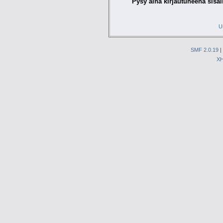
Pysy aina kirjautuneena sisäl
U
SMF 2.0.19
|
X