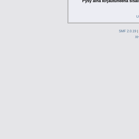
Pysy aina kirjautuneena sisäl
U
SMF 2.0.19
|
X