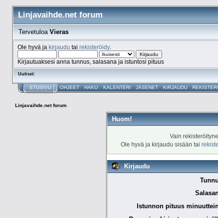
Linjavaihde.net forum
Tervetuloa
Vieras
Ole hyvä ja
kirjaudu
tai
rekisteröidy
.
Kirjautuaksesi anna tunnus, salasana ja istuntosi pituus
Uutiset:
ETUSIVU
OHJEET
HAKU
KALENTERI
JÄSENET
KIRJAUDU
REKISTER
Linjavaihde.net forum
Huom!
Vain rekisteröityn
Ole hyvä ja kirjaudu sisään tai
rekist
Kirjaudu
Tunnu
Salasan
Istunnon pituus minuuttei